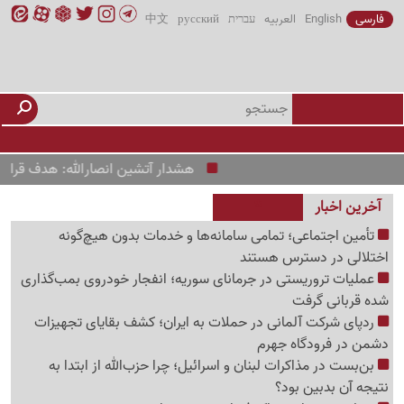
فارسی
English
العربیه
עברית
русский
中文
هشدار آتشین انصارالله: هدف قرار گرفتن ار
آخرین اخبار
تأمین اجتماعی؛ تمامی سامانه‌ها و خدمات بدون هیچ‌گونه
اختلالی در دسترس هستند
عملیات تروریستی در جرمانای سوریه؛ انفجار خودروی بمب‌گذاری
شده قربانی گرفت
ردپای شرکت آلمانی در حملات به ایران؛ کشف بقایای تجهیزات
دشمن در فرودگاه جهرم
بن‌بست در مذاکرات لبنان و اسرائیل؛ چرا حزب‌الله از ابتدا به
نتیجه آن بدبین بود؟