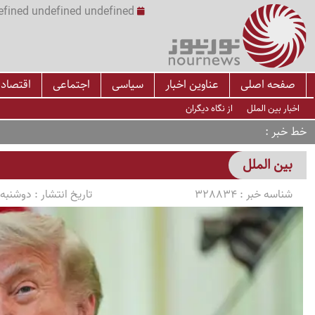
undefined undefined undefined undefined | س
صفحه اصلی
عناوین اخبار
سیاسی
اجتماعی
اقتصاد
اخبار بین الملل
از نگاه دیگران
خط خبر
بین الملل
شناسه خبر :
328834
تاریخ انتشار :
دوشنبه 1405/04/15 ساعت :52