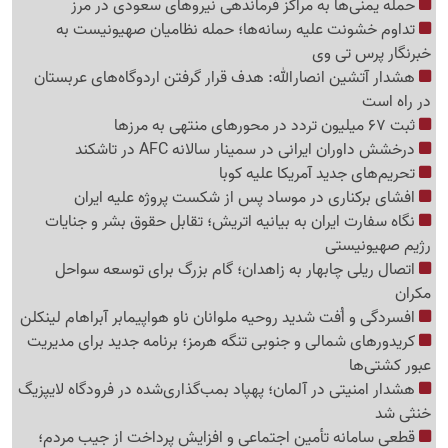
حمله یمنی‌ها به مراکز فرماندهی نیروهای سعودی در مرز
تداوم خشونت علیه رسانه‌ها؛ حمله نظامیان صهیونیست به
خبرنگار پرس تی وی
هشدار آتشین انصارالله: هدف قرار گرفتن اردوگاه‌های عربستان
در راه است
ثبت 67 میلیون تردد در محورهای منتهی به مرزها
درخشش داوران ایرانی در سمینار سالانه AFC در تاشکند
تحریم‌های جدید آمریکا علیه کوبا
افشای برکناری در موساد پس از شکست پروژه علیه ایران
نگاه سفارت ایران به بیانیه اتریش؛ تقابل حقوق بشر و جنایات
رژیم صهیونیستی
اتصال ریلی چابهار به زاهدان؛ گام بزرگ برای توسعه سواحل
مکران
افسردگی و اُفت شدید روحیه ملوانان ناو هواپیمابر آبراهام لینکلن
کریدورهای شمالی و جنوبی تنگه هرمز؛ برنامه جدید برای مدیریت
عبور کشتی‌ها
هشدار امنیتی در آلمان؛ پهپاد بمب‌گذاری‌شده در فرودگاه لایپزیگ
خنثی شد
قطعی سامانه تأمین اجتماعی و افزایش پرداخت از جیب مردم؛