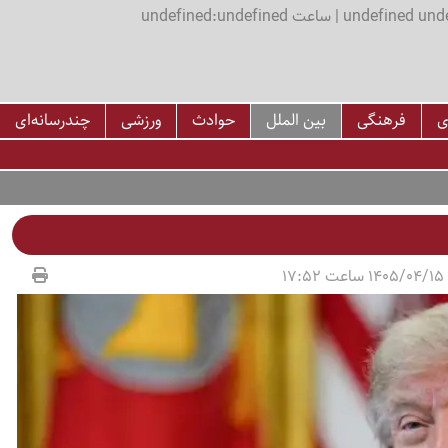
اعت undefined:undefined
ی
فرهنگی
بین الملل
حوادث
ورزشی
چندرسانه‌ای
17