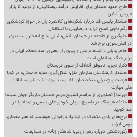
طرح جدید همدان برای افزایش درآمد روستاییان؛ از تولید تا بازار
فروش آنلاین
هشدار پلیس فتا درباره شگردهای کلاهبرداران در حوزه گردشگری
رقم ناچیز فسخ قرارداد رضاییان با استقلال
جلوگیری از فاجعه در همدان؛ آتش‌نشانی مانع انفجار پست برق
در آتش‌سوزی برج شد
حاجی‌بابایی: انسجام ملی و پیروی از رهبری، سد محکم ایران در
برابر جنگ رسانه‌ای است
تکرار تجربه ناموفق ائتلاف از سوی عربستان
هشدار کارشناسان سازمان ملل؛ شکل‌گیری «غزه‌ خاموش» در کوبا
فرصت ویژه برای متخصصان IT؛ تمدید مهلت ثبت‌نام مسابقات
ملی مهارت
نورنما | تصاویری از مراسم تشییع مریم همتیان،بازیگر جوان سینما
حادثه هولناک در یاسوج؛ تریلی خودروهای پلیس و امداد را در
هم کوبید
برج‌های بادی متحرک در ایتالیا؛ بازخوانی هوشمندانه هنر معماری
بومی ایران
رکوردشکنی دوباره زهرا زارعی؛ شاهکار زنانه در مسابقات