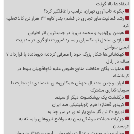
انتقادها بالا گرفت
چگونه تاب‌آوری تهران، ترامپ را غافلگیر کرد؟
رشد فعالیت‌های تجاری در قشم؛ بندر کاوه 22 هزار تن کالا تخلیه
کرد
هومن برق‌نورد و محمد بی‌ریا در جدیدترین اثر اطیابی
تراژدی ساحل توسکسرای رامسر؛ ضرورت بازنگری در مدیریت
ایمنی سواحل
کهکشانی‌ها شکار بزرگ خود را معرفی کردند؛ دیومانده با قرارداد 7
ساله در رئال
عملیات یگان حفاظت منابع طبیعی علیه قاچاقچیان بلوط در
کرمانشاه
ایران و چین به‌دنبال جهش همکاری‌های اقتصادی؛ از تجارت تا
سرمایه‌گذاری مشترک
درگذشت یک پیشکسوت دیگر از سینما
کریدور قفقاز؛ اهرم ژئوپلیتیکی ضد ایران
توزیع 20 تن گاز مایع یارانه‌ای در مرز چذابه
جزئیات حملات موشکی یمن به مواضع نیروهای وابسته به
عربستان
مخابره پیام وحدت و عدالت راهپیمایی اربعین 1405 به جهان