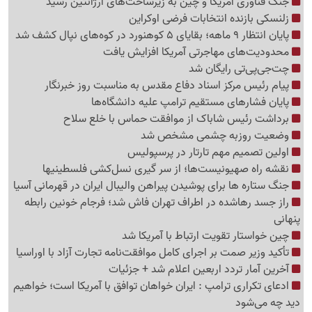
جنگ فناوری آمریکا و چین به زیرساخت‌های آرژانتین رسید
زلنسکی بازنده انتخابات فرضی اوکراین
پایان انتظار 9 ماهه؛ بقایای 5 کوهنورد در کوه‌های نپال کشف شد
محدودیت‌های مهاجرتی آمریکا افزایش یافت
چت‌جی‌پی‌تی رایگان شد
پیام رئیس مرکز اسناد دفاع مقدس به مناسبت روز خبرنگار
پایان فشارهای مستقیم ترامپ علیه دانشگاه‌ها
برداشت رئیس شاباک از موافقت حماس با خلع سلاح
وضعیت روزبه چشمی مشخص شد
اولین تصمیم مهم تارتار در پرسپولیس
نقشه راه صهیونیست‌ها؛ از سر گیری نسل‌کشی فلسطینی‍ها
جنگ ستاره ها برای پوشیدن پیراهن والیبال ایران در قهرمانی آسیا
راز جسد رهاشده در اطراف تهران فاش شد؛ فرجام خونین رابطه
پنهانی
چین خواستار تقویت ارتباط با آمریکا شد
تأکید وزیر صمت بر اجرای کامل موافقت‌نامه تجارت آزاد با اوراسیا
آخرین آمار تردد اربعین اعلام شد + جزئیات
ادعای تکراری ترامپ : ایران خواهان توافق با آمریکا است؛ خواهیم
دید چه می‌شود