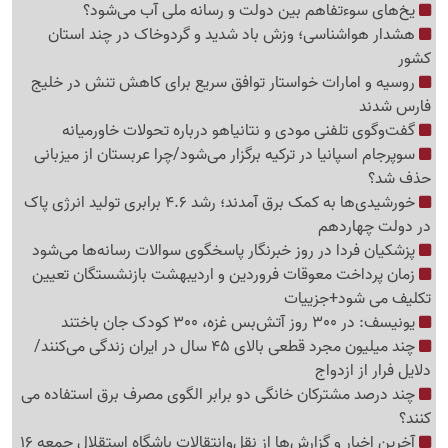
یخ‌های سوءتفاهم بین دولت و رسانه ملی آب می‌شود؟
هشدار هواشناسی؛ وزش باد شدید و گردوخاک در چند استان
کشور
روسیه و امارات خواستار توافق سریع برای کاهش تنش در خلیج
فارس شدند
گفت‌وگوی تلفنی مودی و نتانیاهو درباره تحولات خاورمیانه
سوپرجام اسپانیا در ترکیه برگزار می‌شود/چرا عربستان از میزبانی
حذف شد؟
خورشیدی‌ها به کمک برق آمدند؛ رشد 4.6 برابری تولید انرژی پاک
در دولت چهاردهم
پزشکیان فردا در روز خبرنگار پاسخگوی سوالات رسانه‌ها می‌شود
زمان پرداخت معوقات فروردین و اردیبهشت بازنشستگان تعیین
تکلیف می شود+جزییات
یونیسف: در 300 روز آتش‌بس غزه، 300 کودک جان باختند
چند میلیون مجرد قطعی بالای 45 سال در ایران زندگی می‌کنند/
دلایل فرار از ازدواج
چند درصد مشترکان خانگی دو برابر الگوی مصرف برق استفاده می
کنند؟
آخرین اخبار و گزارش‌ها از نقل‌وانتقالات باشگاه استقلال جمعه 16