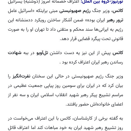
نورنیوز-گروه بین الملل:
اعتراف خصمانه امروز (دوشنبه) یسرائیل
کاتس
، وزیر جنگ
رژیم صهیونیستی
مبنی براینکه «اسرائیل عامل
ترور رهبر
ایران بوده» ضمن آشکار ساختن رویکرد ددمنشانه این
رژیم به ایرانی‌ها سند محکم و متقنی داد تا تهران او را به صورت
قانونی تحت پیگرد قضایی قرار دهد.
کاتس
پیش از این نیز یه دست داشتن
تل‌آویو
در ببه
شهادت
رساندن رهبر ایران اعتراف کرده بود .
وزیر جنگ رژیم صهیونیستی در حالی این سخنان
نفرت‌انگیز
را
بیان کرد که در ایران برای سومین روز پیاپی جمعیت عظیمی در
مراسم تشییع پیکر رهبر شهید انقلاب اسلامی ایران و سه نفر از
اعضای خانواده‌اش حضور یافتند.
به گفته برخی از کارشناسان، کاتس با این اعتراف می‌خواست در
روز تشییع رهبر شهید ایران به خود مباهات کند اما اعتراف قاتل