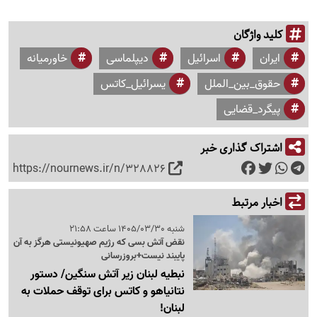
کلید واژگان
ایران
اسرائیل
دیپلماسی
خاورمیانه
حقوق_بین_الملل
یسرائیل_کاتس
پیگرد_قضایی
اشتراک گذاری خبر
https://nournews.ir/n/328826
اخبار مرتبط
شنبه 1405/03/30 ساعت 21:58
نقض آتش بسی که رژیم صهیونیستی هرگز به آن
پایبند نیست+بروزرسانی
نبطیه لبنان زیر آتش سنگین/ دستور
نتانیاهو و کاتس برای توقف حملات به
لبنان!