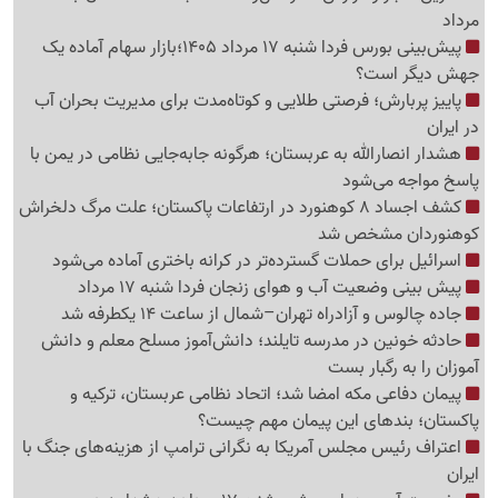
مرداد
پیش‌بینی بورس فردا شنبه 17 مرداد 1405؛بازار سهام آماده یک
جهش دیگر است؟
پاییز پربارش؛ فرصتی طلایی و کوتاه‌مدت برای مدیریت بحران آب
در ایران
هشدار انصارالله به عربستان؛ هرگونه جابه‌جایی نظامی در یمن با
پاسخ مواجه می‌شود
کشف اجساد 8 کوهنورد در ارتفاعات پاکستان؛ علت مرگ دلخراش
کوهنوردان مشخص شد
اسرائیل برای حملات گسترده‌تر در کرانه باختری آماده می‌شود
پیش بینی وضعیت آب و هوای زنجان فردا شنبه 17 مرداد
جاده چالوس و آزادراه تهران–شمال از ساعت 14 یکطرفه شد
حادثه خونین در مدرسه تایلند؛ دانش‌آموز مسلح معلم و دانش
آموزان را به رگبار بست
پیمان دفاعی مکه امضا شد؛ اتحاد نظامی عربستان، ترکیه و
پاکستان؛ بندهای این پیمان مهم چیست؟
اعتراف رئیس مجلس آمریکا به نگرانی ترامپ از هزینه‌های جنگ با
ایران