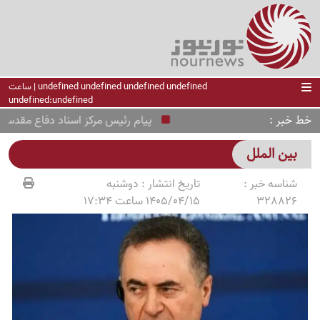
undefined undefined undefined undefined | ساعت
undefined:undefined
خط خبر
پیام رئیس مرکز اسناد دفاع مقدس به م
بین الملل
شناسه خبر :
تاریخ انتشار :
دوشنبه
328826
1405/04/15 ساعت 17:34