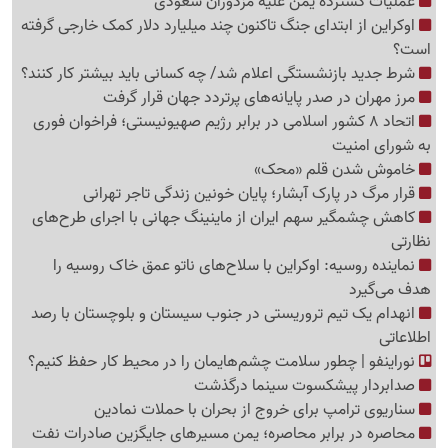
عملیات گسترده یمن علیه مزدوران سعودی
اوکراین از ابتدای جنگ تاکنون چند میلیارد دلار کمک خارجی گرفته
است؟
شرط جدید بازنشستگی اعلام شد/ چه کسانی باید بیشتر کار کنند؟
مرز مهران در صدر پایانه‌های پرتردد جهان قرار گرفت
اتحاد 8 کشور اسلامی در برابر رژیم صهیونیستی؛ فراخوان فوری
به شورای امنیت
خاموش شدن قلم «محک»
قرار مرگ در پارک آبشار؛ پایان خونین زندگی تاجر تهرانی
کاهش چشمگیر سهم ایران از ماینینگ جهانی با اجرای طرح‌های
نظارتی
نماینده روسیه: اوکراین با سلاح‌های ناتو عمق خاک روسیه را
هدف می‌گیرد
انهدام یک تیم تروریستی در جنوب سیستان و بلوچستان با رصد
اطلاعاتی
نوراینفو | چطور سلامت چشم‌هایمان را در محیط کار حفظ کنیم؟
صدابردار پیشکسوت سینما درگذشت
سناریوی ترامپ برای خروج از بحران با حملات نمادین
محاصره در برابر محاصره؛ یمن مسیرهای جایگزین صادرات نفت