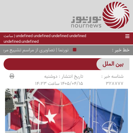
undefined undefined undefined undefined | ساعت
undefined:undefined
خط خبر
نورنما | تصاویری از مراسم تشییع مریم همتی
بین الملل
شناسه خبر :
تاریخ انتشار :
دوشنبه
328777
1405/04/15 ساعت 14:23