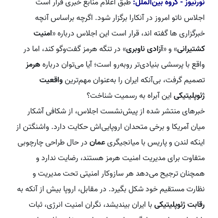
نورنیوز - گروه بین‌الملل:
طبق اعلام منابع خبری قرار است
اجلاس ناتو امروز در آنکارا برگزار شود. اگرچه براساس آنچه
خبرگزاری ها گفته اند، قرار است این اجلاس درباره «
امنیت
کشتیرانی
» و «
آزادی ناوبری
» در تنگه هرمز گفت‌وگو کند، اما در
واقع با پرسشی بنیادی‌تر روبه‌رو است؛ آیا می‌توان درباره
هرمز
تصمیم گرفت، بی‌آنکه ایران را به‌عنوان مهم‌ترین
واقعیت
ژئوپلیتیکی
این آبراه به رسمیت شناخت؟
خبرهای منتشر شده از پیش‌نشست اجلاس، از شکافی آشکار
میان آمریکا و برخی متحدان اروپایی‌اش حکایت دارد. واشنگتن از
اینکه لندن و پاریس با میانجیگری
عمان
در حال طراحی چارچوبی
متفاوت برای مدیریت امنیت هرمز هستند، رضایت ندارد و
همچنان ترجیح می‌دهد هر سازوکار امنیتی تحت مدیریت و
نظارت مستقیم خود شکل بگیرد. در مقابل، اروپا بیش از آنکه به
رقابت ژئوپلیتیکی
با ایران بیندیشد، نگران امنیت انرژی، ثبات