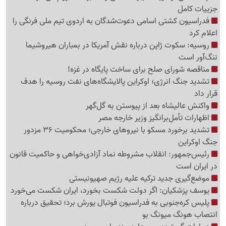
جزییات کامل
فدراسیون کشتی اسامی دعوت‌شدگان به اردوی تیم ملی فرنگی را
اعلام کرد
روسیه: سکوت ژاپن درباره نقش آمریکا در بمباران هیروشیما
ننگ‌آور است
مناقصه شورای صلح برای ساخت پایگاه در غزه!
تشدید جنگ انرژی؛ اوکراین پالایشگاه‌های نفت روسیه را هدف
قرار داد
واکنش عالیشاه بعد از پیوستن به گل‌گهر
اظهارات تأمل‌برانگیز وزیر خارجه مصر
تشدید برخورد مسکو با نیروهای خارجی؛ محکومیت 36 مزدور
جنگ اوکراین
رئیس‌جمهور: انقلاب مشروطه نماد آزادی‌خواهی و حاکمیت قانون
در ایران است
موضع‌گیری جدید ترکیه علیه رژیم صهیونیستی
یوسف پزشکیان: اگر دولت شکست بخورد، ایران شکست می‌خورد
پلیس کره‌جنوبی به فدراسیون فوتبال یورش برد؛ تحقیق درباره
انتصاب هونگ میونگ بو