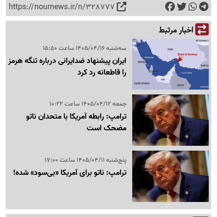
https://nournews.ir/n/328777
اخبار مرتبط
سه‌شنبه 1405/04/16 ساعت 15:50
ایران پیشنهاد ضدایرانی درباره تنگه هرمز
را قاطعانه رد کرد
جمعه 1405/04/12 ساعت 10:22
ترامپ: رابطه آمریکا با متحدان ناتو
مضحک است
پنج‌شنبه 1405/04/11 ساعت 17:00
ترامپ: ناتو برای آمریکا «بی‌سود» شده!