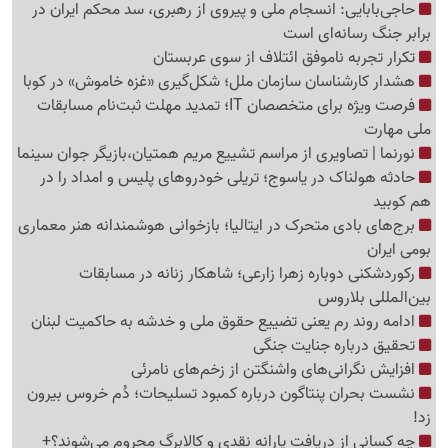
حاجی‌بابایی: انسجام ملی و پیروی از رهبری، سد محکم ایران در
برابر جنگ رسانه‌ای است
تکرار تجربه ناموفق ائتلاف از سوی عربستان
هشدار کارشناسان سازمان ملل؛ شکل‌گیری «غزه‌ خاموش» در کوبا
فرصت ویژه برای متخصصان IT؛ تمدید مهلت ثبت‌نام مسابقات
ملی مهارت
نورنما | تصاویری از مراسم تشییع مریم همتیان،بازیگر جوان سینما
حادثه هولناک در یاسوج؛ تریلی خودروهای پلیس و امداد را در
هم کوبید
برج‌های بادی متحرک در ایتالیا؛ بازخوانی هوشمندانه هنر معماری
بومی ایران
رکوردشکنی دوباره زهرا زارعی؛ شاهکار زنانه در مسابقات
بین‌المللی بلاروس
ادامه روند رم یعنی تضییع حقوق ملی و خدشه به حاکمیت لبنان
تحقیق درباره جنایت جنگی
افزایش نگرانی‌های واشنگتن از زخم‌های نامرئی
نشست بحران پنتاگون درباره کمبود تسلیحات؛ دُم خروس بیرون
زد!
چه کسانی از دریافت یارانه نقدی و کالابرگ محروم می‌شوند؟+