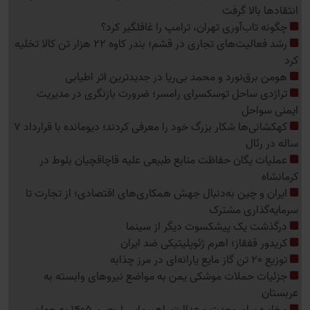
انتقادها بالا گرفت
چگونه تاب‌آوری تهران، ترامپ را غافلگیر کرد؟
رشد فعالیت‌های تجاری در قشم؛ بندر کاوه 22 هزار تن کالا تخلیه
کرد
هومن برق‌نورد و محمد بی‌ریا در جدیدترین اثر اطیابی
تراژدی ساحل توسکسرای رامسر؛ ضرورت بازنگری در مدیریت
ایمنی سواحل
کهکشانی‌ها شکار بزرگ خود را معرفی کردند؛ دیومانده با قرارداد 7
ساله در رئال
عملیات یگان حفاظت منابع طبیعی علیه قاچاقچیان بلوط در
کرمانشاه
ایران و چین به‌دنبال جهش همکاری‌های اقتصادی؛ از تجارت تا
سرمایه‌گذاری مشترک
درگذشت یک پیشکسوت دیگر از سینما
کریدور قفقاز؛ اهرم ژئوپلیتیکی ضد ایران
توزیع 20 تن گاز مایع یارانه‌ای در مرز چذابه
جزئیات حملات موشکی یمن به مواضع نیروهای وابسته به
عربستان