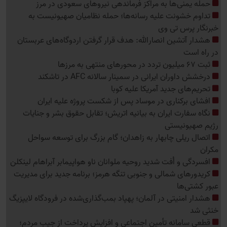
حمله یمنی‌ها به مراکز فرماندهی نیروهای سعودی در مرز
تداوم خشونت علیه رسانه‌ها؛ حمله نظامیان صهیونیست به
خبرنگار پرس تی وی
هشدار آتشین انصارالله: هدف قرار گرفتن اردوگاه‌های عربستان
در راه است
ثبت 67 میلیون تردد در محورهای منتهی به مرزها
درخشش داوران ایرانی در سمینار سالانه AFC در تاشکند
تحریم‌های جدید آمریکا علیه کوبا
افشای برکناری در موساد پس از شکست پروژه علیه ایران
نگاه سفارت ایران به بیانیه اتریش؛ تقابل حقوق بشر و جنایات
رژیم صهیونیستی
اتصال ریلی چابهار به زاهدان؛ گام بزرگ برای توسعه سواحل
مکران
افسردگی و اُفت شدید روحیه ملوانان ناو هواپیمابر آبراهام لینکلن
کریدورهای شمالی و جنوبی تنگه هرمز؛ برنامه جدید برای مدیریت
عبور کشتی‌ها
هشدار امنیتی در آلمان؛ پهپاد بمب‌گذاری‌شده در فرودگاه لایپزیگ
خنثی شد
قطعی سامانه تأمین اجتماعی و افزایش پرداخت از جیب مردم؛