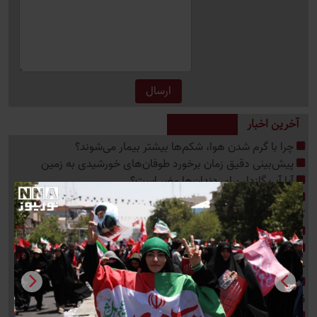
آخرین اخبار
چرا با گرم شدن هوا، شکم‌ها بیشتر بیمار می‌شوند؟
پیش‌بینی دقیق زمان برخورد طوفان‌های خورشیدی به زمین
آیا آب گازدار برای دندان‌ها مضر است؟
رقابت جدید متا، اوپن ای آی و آنتروپیک با عامل هوش مصنوعی
کدنویس
پاسخ به نگرانی مادران شیرده درباره مصرف قهوه
ترکیه، عربستان و پاکستان در یک قاب؛ رایزنی درباره بحران‌های
خاورمیانه
ضربات سنگین منابع طبیعی مازندران به تصرف‌کنندگان اراضی و
قاچاقچیان چوب