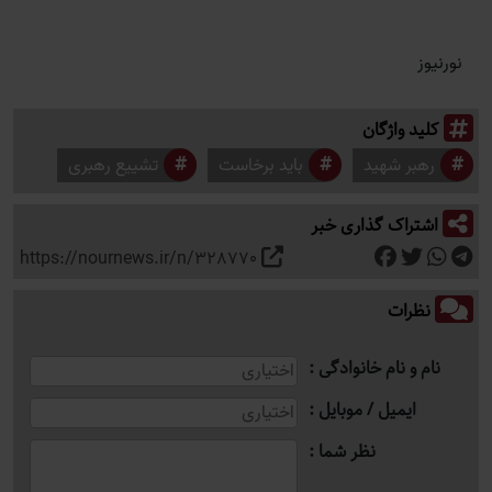
نورنیوز
کلید واژگان
رهبر شهید
باید برخاست
تشییع رهبری
اشتراک گذاری خبر
https://nournews.ir/n/328770
نظرات
نام و نام خانوادگی
ایمیل / موبایل
نظر شما