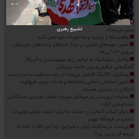
اذعان قانونگذار دموکرات به «عدم توازن» موشکی آمریکا در برابر
ایران
محرمانه عربستان در مرز یمن
ادعای جنجالی ترامپ درباره ایران؛ «اوضاع در ایران بسیار خوب
تشییع رهبری
پیش می‌رود!»
واقعیت‌ها را بپذیرید و به تعهدات خود عمل کنید
حضور چهره‌های کلیدی در دیدار استقلال و استقلال خوزستان؛
پیروزی 3-0 آبی‌ها
واکنش دیپلماتیک به تهاجم رژیم صهیونیستی و آمریکا؛
گفتگوهای عراقچی و وزیر خارجه موریتانی
پزشکیان: کالابرگ افزایش می‌یابد؛ ارز باید مستقیم به مردم برسد
تأمین اجتماعی؛ تمامی سامانه‌ها و خدمات بدون هیچ‌گونه
اختلالی در دسترس هستند
عملیات تروریستی در جرمانای سوریه؛ انفجار خودروی بمب‌گذاری
شده قربانی گرفت
ردپای شرکت آلمانی در حملات به ایران؛ کشف بقایای تجهیزات
دشمن در فرودگاه جهرم
بن‌بست در مذاکرات لبنان و اسرائیل؛ چرا حزب‌الله از ابتدا به
نتیجه آن بدبین بود؟