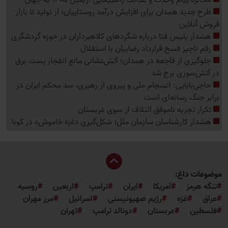
مخابره پیام وحدت و عدالت راهپیمایی اربعین 1405 به جهان
طرح جدید همدان برای افزایش درآمد روستاییان؛ از تولید تا بازار
فروش آنلاین
هشدار پلیس فتا درباره شگردهای کلاهبرداران در حوزه گردشگری
رقم ناچیز فسخ قرارداد رضاییان با استقلال
جلوگیری از فاجعه در همدان؛ آتش‌نشانی مانع انفجار پست برق
در آتش‌سوزی برج شد
حاجی‌بابایی: انسجام ملی و پیروی از رهبری، سد محکم ایران در
برابر جنگ رسانه‌ای است
تکرار تجربه ناموفق ائتلاف از سوی عربستان
هشدار کارشناسان سازمان ملل؛ شکل‌گیری «غزه‌ خاموش» در کوبا
موضوعات داغ:
تنگه هرمز
آمریکا
ایران
ترامپ
اربعین
روسیه
عراق
غزه
رژیم صهیونیستی
اسرائیل
مرز مهران
فلسطین
عربستان
دونالد ترامپ
تهران