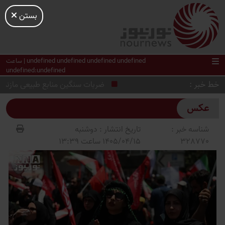
بستن
undefined undefined undefined undefined | ساعت
undefined:undefined
خط خبر
ضربات سنگین منابع طبیعی مازندران به
عکس
شناسه خبر :
تاریخ انتشار :
دوشنبه
328770
1405/04/15 ساعت 13:39