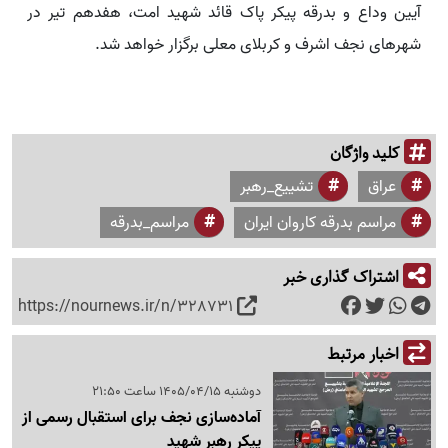
آیین وداع و بدرقه پیکر پاک قائد شهید امت، هفدهم تیر در
شهر‌های نجف اشرف و کربلای معلی برگزار خواهد شد.
کلید واژگان
عراق
تشییع_رهبر
مراسم بدرقه کاروان ایران
مراسم_بدرقه
اشتراک گذاری خبر
https://nournews.ir/n/328731
اخبار مرتبط
دوشنبه 1405/04/15 ساعت 21:50
آماده‌سازی نجف برای استقبال رسمی از
پیکر رهبر شهید