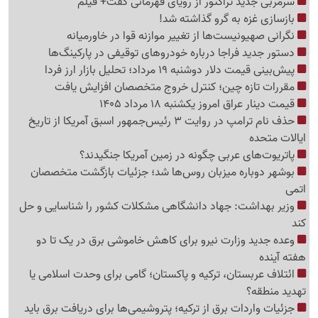
سرمربی جدید تراکتور از رؤیای قهرمانی گفت+ فیلم
بازسازی غزه به گرو گذاشته شد!
نگرانی صهیونیست‌ها از تغییر موازنه قوا در خاورمیانه
دستور جدید فراجا درباره خودروهای توقیفی در پارکینگ‌ها
پیش‌بینی قیمت دلار دوشنبه 19 مرداد؛ تحلیل بازار ارز فردا
مقررات تازه چین؛ کنترل خروج متخصصان افزایش یافت
قیمت دینار عراق امروز یکشنبه 18 مرداد 1405
حذف نام ترامپ در روایت 3 رئیس‌جمهور اسبق آمریکا از تاریخ
ایالات متحده
پاتریوت‌های عربی چگونه در زمین آمریکا جنگیدند؟
بوشهر دوباره میزبان روس‌ها شد؛ جزئیات بازگشت متخصصان
اتمی
وزیر بهداشت: جهاد دانشگاهی مشکلات کشور را شناسایی و حل
کند
وعده جدید وزارت نیرو برای کاهش خاموشی برق در یک تا دو
هفته آینده
ائتلاف عربستان، ترکیه و پاکستان؛ گامی برای وحدت اسلامی یا
تهدید منطقه؟
جزئیات واردات برق از ترکیه؛ پتروشیمی‌ها برای دریافت برق باید