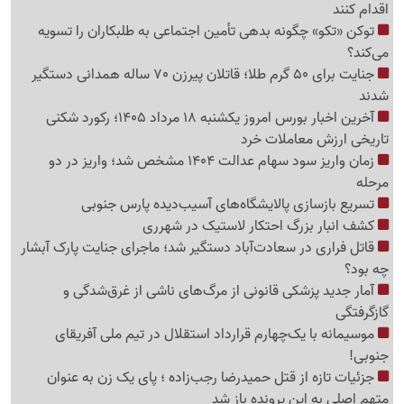
اقدام کنند
توکن «تکو» چگونه بدهی تأمین اجتماعی به طلبکاران را تسویه
می‌کند؟
جنایت برای 50 گرم طلا؛ قاتلان پیرزن 70 ساله همدانی دستگیر
شدند
آخرین اخبار بورس امروز یکشنبه 18 مرداد 1405؛ رکورد شکنی
تاریخی ارزش معاملات خرد
زمان واریز سود سهام عدالت 1404 مشخص شد؛ واریز در دو
مرحله
تسریع بازسازی پالایشگاه‌های آسیب‌دیده پارس جنوبی
کشف انبار بزرگ احتکار لاستیک در شهرری
قاتل فراری در سعادت‌آباد دستگیر شد؛ ماجرای جنایت پارک آبشار
چه بود؟
آمار جدید پزشکی قانونی از مرگ‌های ناشی از غرق‌شدگی و
گازگرفتگی
موسیمانه با یک‌چهارم قرارداد استقلال در تیم ملی آفریقای
جنوبی!
جزئیات تازه از قتل حمیدرضا رجب‌زاده ؛ پای یک زن به عنوان
متهم اصلی به این پرونده باز شد