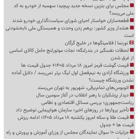
مجلس برای بنزین نسخه جدید پیچید؛ سهمیه از خودرو به کد
ملی می‌رسد؟
قطعه‌سازان خواستار احیای شورای سیاست‌گذاری خودرو شدند
هشدار وزیر کشور: برهم زدن وحدت و همبستگی ملی نابخشودنی
است
نورنما | فلامینگوها در خلیج گرگان
لحظات نفسگیر در بندرلنگه؛ نجات موتورلنج حامل کالای اساسی
از غرق شدن
قیمت گوشت قرمز امروز 18 مرداد 1405+ جدول قیمت ها
ورزشگاه آزادی به نیم‌فصل اول لیگ برتر نمی‌رسد / دلایل آماده
نشدن ورزشگاه چیست؟
اتوبوس‌های تمام‌برقی، شهریور به تهران می‌رسند
دیدار پزشکیان با رهبر انقلاب در آغاز سومین سال
ریاست‌جمهوری؛ بررسی مسائل اقتصادی و نظامی
تأخیر پروازها در روزهای اخیر؛ سازمان هواپیمایی توضیح داد
قیمت طلا و سکه امروز یکشنبه 18 مرداد 1405؛ ادامه ریزش
قیمت ها + جدول
جزئیات 10 سوال نمایندگان مجلس از وزرای آموزش و پرورش و راه