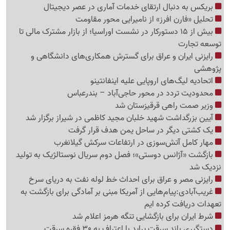
بریکس به دنبال ارتقای خدمات آماری در عصر دیجیتال
تحلیل «فارن افرز» از نامیرایی محور مقاومت
بیش از 15 دستورکار در نشست اوراسیا؛ از بازار مشترک مالی تا
توسعه تجارت
رایزنی ایران و عراق برای گسترش همکاری‌های دانشگاهی و
پژوهشی
اتحادیه لیگ‌های اروپایی علیه اینفانتینو
محدودیت تردد در محور حاجی‌آباد – بندرعباس
وزیر صمت راهی قرقیزستان شد
آیین بزرگداشت شهید خلبان مجید کاظمی در شیراز برگزار شد
یک کشتی دیگر در ساحل یمن هدف قرار گرفت
مهار کامل آتش‌سوزی در ارتفاعات سرکش گیلانغرب
بازگشت «آژانس دوستی»؛ فصل دوم سریال نوستالژیک به تولید
نزدیک شد
رایزنی مصر و عراق برای احداث خط لوله نفت به دریای سرخ
غریب‌آبادی:پیام‌هایی از آمریکا مبنی بر آمادگی برای بازگشت به
تعهدات دریافت کرده ایم
شرط ایران برای بازگشایی تنگه هرمز اعلام شد
دستگیری باند سرقت پراید با اعتراف به 30 فقره سرقت