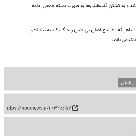
ی‌کند و به کشتن فلسطینی‌ها به صورت دسته جمعی ادامه
تانیاهو گفت: منبع اصلی بی‌نظمی و جنگ، کابینه نتانیاهو
اک می‌دانم.
ن_الملل
https://nournews.ir/n/328652