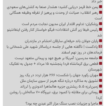
خبر داد
یمن خط قرمز دریایی کشید؛ هشدار صنعا به کشتی‌های سعودی
رهبر انقلاب: صیانت از وحدت و پرهیز از تفرقه وظیفه همگانی
است
پزشکیان: تداوم اقتدار ایران مدیون نجابت مردم است
رئیس فیفا زیر آتش انتقادات؛ فیگو خواستار کنار رفتن اینفانتینو
شد
پایان جولان باند حرفه‌ای سارقان احشام در مازندران
پادکست | ناگفته هایی از جلسه دریاسالار شهید علی شمخانی با
فرماندهان در روز نهم اسفند
جامعه مدرسین: آمریکا بر هیچ عهد و پیمانی متعهد نیست
قطعی برق کرمانشاه فردا پنجشنبه 15 مرداد + جدول به تفکیک
شهرستان
مهران رکورد جهان را شکست؛ 266 هزار تردد در یک روز
تشویق به مذاکره درباره تنگه هرمز از سوی سازمان ملل
زمین‌لرزه 5.5 ریشتری جزیره هالماهرا اندونزی را لرزاند
رومانی برای مقابله با کمبود برق، نیروگاه 70 ساله‌اش را روشن
کرد!
ماجرا و جزییات نصب سنگ مزار اکبر عبدی چه بود؟