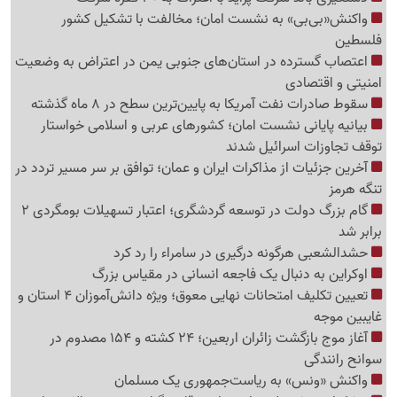
واکنش«بی‌بی» به نشست امان؛ مخالفت با تشکیل کشور
فلسطین
اعتصاب گسترده در استان‌های جنوبی یمن در اعتراض به وضعیت
امنیتی و اقتصادی
سقوط صادرات نفت آمریکا به پایین‌ترین سطح در 8 ماه گذشته
بیانیه پایانی نشست امان؛ کشورهای عربی و اسلامی خواستار
توقف تجاوزات اسرائیل شدند
آخرین جزئیات از مذاکرات ایران و عمان؛ توافق بر سر مسیر تردد در
تنگه هرمز
گام بزرگ دولت در توسعه گردشگری؛ اعتبار تسهیلات بومگردی 2
برابر شد
حشدالشعبی هرگونه درگیری در سامراء را رد کرد
اوکراین به دنبال یک فاجعه انسانی در مقیاس بزرگ
تعیین تکلیف امتحانات نهایی معوق؛ ویژه دانش‌آموزان 4 استان و
غایبین موجه
آغاز موج بازگشت زائران اربعین؛ 24 کشته و 154 مصدوم در
سوانح رانندگی
واکنش «ونس» به ریاست‌جمهوری یک مسلمان