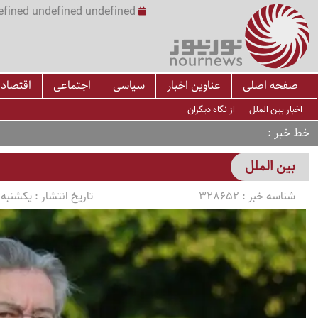
undefined undefined undefined undefined | س
صفحه اصلی
عناوین اخبار
سیاسی
اجتماعی
اقتصاد
اخبار بین الملل
از نگاه دیگران
خط خبر
بین الملل
شناسه خبر :
328652
تاریخ انتشار :
یکشنبه 1405/04/14 ساعت 2:19