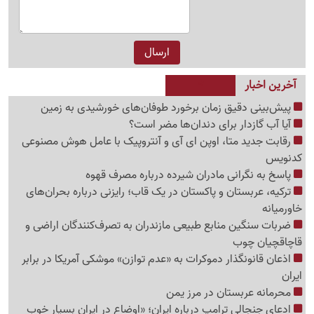
آخرین اخبار
پیش‌بینی دقیق زمان برخورد طوفان‌های خورشیدی به زمین
آیا آب گازدار برای دندان‌ها مضر است؟
رقابت جدید متا، اوپن ای آی و آنتروپیک با عامل هوش مصنوعی
کدنویس
پاسخ به نگرانی مادران شیرده درباره مصرف قهوه
ترکیه، عربستان و پاکستان در یک قاب؛ رایزنی درباره بحران‌های
خاورمیانه
ضربات سنگین منابع طبیعی مازندران به تصرف‌کنندگان اراضی و
قاچاقچیان چوب
اذعان قانونگذار دموکرات به «عدم توازن» موشکی آمریکا در برابر
ایران
محرمانه عربستان در مرز یمن
ادعای جنجالی ترامپ درباره ایران؛ «اوضاع در ایران بسیار خوب