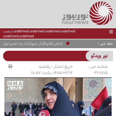
undefined undefined undefined undefined | ساعت
undefined:undefined
خط خبر
اذعان قانونگذار دموکرات به «عدم توازن» موش
نور ویدئو
شناسه خبر :
تاریخ انتشار :
یکشنبه
328615
1405/04/14 ساعت 18:52