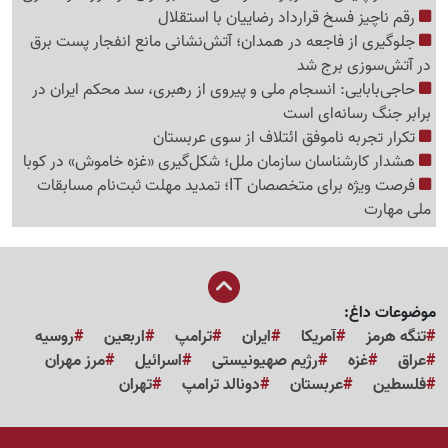
رقم ناچیز فسخ قرارداد رضاییان با استقلال
جلوگیری از فاجعه در همدان؛ آتش‌نشانی مانع انفجار پست برق
در آتش‌سوزی برج شد
حاجی‌بابایی: انسجام ملی و پیروی از رهبری، سد محکم ایران در
برابر جنگ رسانه‌ای است
تکرار تجربه ناموفق ائتلاف از سوی عربستان
هشدار کارشناسان سازمان ملل؛ شکل‌گیری «غزه‌ خاموش» در کوبا
فرصت ویژه برای متخصصان IT؛ تمدید مهلت ثبت‌نام مسابقات
ملی مهارت
موضوعات داغ:
تنگه هرمز
آمریکا
ایران
ترامپ
اربعین
روسیه
عراق
غزه
رژیم صهیونیستی
اسرائیل
مرز مهران
فلسطین
عربستان
دونالد ترامپ
تهران