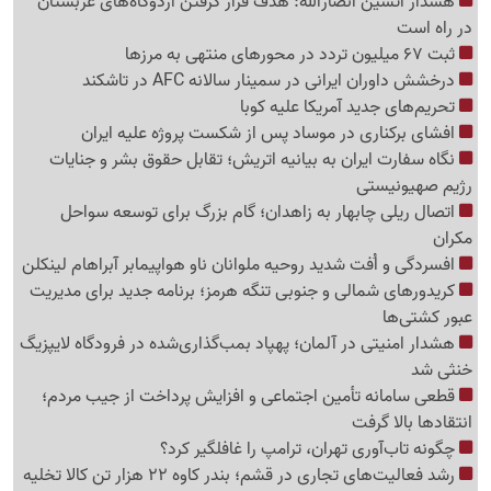
هشدار آتشین انصارالله: هدف قرار گرفتن اردوگاه‌های عربستان
در راه است
ثبت 67 میلیون تردد در محورهای منتهی به مرزها
درخشش داوران ایرانی در سمینار سالانه AFC در تاشکند
تحریم‌های جدید آمریکا علیه کوبا
افشای برکناری در موساد پس از شکست پروژه علیه ایران
نگاه سفارت ایران به بیانیه اتریش؛ تقابل حقوق بشر و جنایات
رژیم صهیونیستی
اتصال ریلی چابهار به زاهدان؛ گام بزرگ برای توسعه سواحل
مکران
افسردگی و اُفت شدید روحیه ملوانان ناو هواپیمابر آبراهام لینکلن
کریدورهای شمالی و جنوبی تنگه هرمز؛ برنامه جدید برای مدیریت
عبور کشتی‌ها
هشدار امنیتی در آلمان؛ پهپاد بمب‌گذاری‌شده در فرودگاه لایپزیگ
خنثی شد
قطعی سامانه تأمین اجتماعی و افزایش پرداخت از جیب مردم؛
انتقادها بالا گرفت
چگونه تاب‌آوری تهران، ترامپ را غافلگیر کرد؟
رشد فعالیت‌های تجاری در قشم؛ بندر کاوه 22 هزار تن کالا تخلیه