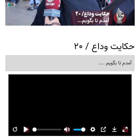
حکایت وداع / 20
آمدم تا بگویم ....
Restart
Play
Mute
Settings
PIP
Download
Enter