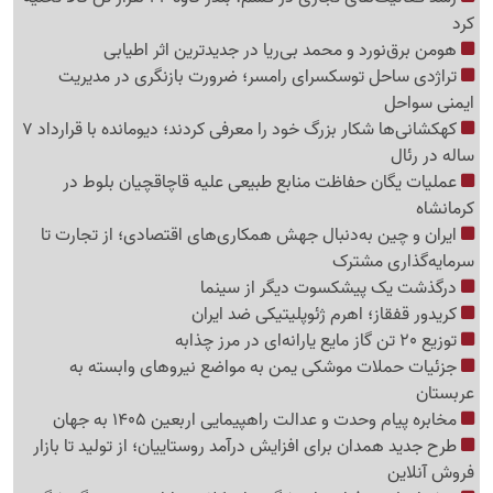
کرد
هومن برق‌نورد و محمد بی‌ریا در جدیدترین اثر اطیابی
تراژدی ساحل توسکسرای رامسر؛ ضرورت بازنگری در مدیریت
ایمنی سواحل
کهکشانی‌ها شکار بزرگ خود را معرفی کردند؛ دیومانده با قرارداد 7
ساله در رئال
عملیات یگان حفاظت منابع طبیعی علیه قاچاقچیان بلوط در
کرمانشاه
ایران و چین به‌دنبال جهش همکاری‌های اقتصادی؛ از تجارت تا
سرمایه‌گذاری مشترک
درگذشت یک پیشکسوت دیگر از سینما
کریدور قفقاز؛ اهرم ژئوپلیتیکی ضد ایران
توزیع 20 تن گاز مایع یارانه‌ای در مرز چذابه
جزئیات حملات موشکی یمن به مواضع نیروهای وابسته به
عربستان
مخابره پیام وحدت و عدالت راهپیمایی اربعین 1405 به جهان
طرح جدید همدان برای افزایش درآمد روستاییان؛ از تولید تا بازار
فروش آنلاین