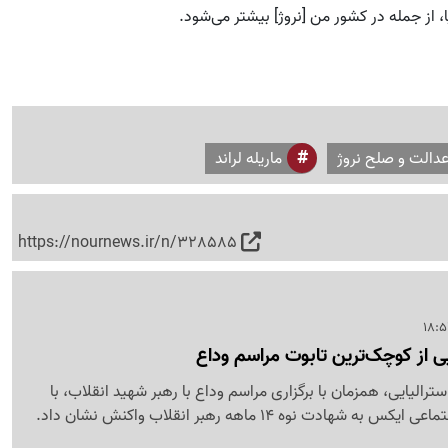
، از جمله در کشور من [نروژ] بیشتر می‌شود.
دالت و صلح نروژ
ماریله لراند
https://nournews.ir/n/328585
یی از کوچک‌ترین تابوت مراسم وداع
استرالیایی، همزمان با برگزاری مراسم وداع با رهبر شهید انقلاب، با
هادت نوه 14 ماهه رهبر انقلاب واکنش نشان داد.