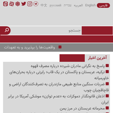
فارسی
English
العربیه
עברית
русский
中文
واقعیت‌ها را بپذیرید و به تعهدات خود عمل 
آخرین اخبار
پاسخ به نگرانی مادران شیرده درباره مصرف قهوه
ترکیه، عربستان و پاکستان در یک قاب؛ رایزنی درباره بحران‌های
خاورمیانه
ضربات سنگین منابع طبیعی مازندران به تصرف‌کنندگان اراضی و
قاچاقچیان چوب
اذعان قانونگذار دموکرات به «عدم توازن» موشکی آمریکا در برابر
ایران
محرمانه عربستان در مرز یمن