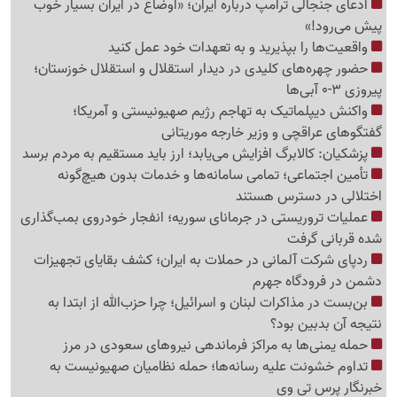
ادعای جنجالی ترامپ درباره ایران؛ «اوضاع در ایران بسیار خوب
پیش می‌رود!»
واقعیت‌ها را بپذیرید و به تعهدات خود عمل کنید
حضور چهره‌های کلیدی در دیدار استقلال و استقلال خوزستان؛
پیروزی 3-0 آبی‌ها
واکنش دیپلماتیک به تهاجم رژیم صهیونیستی و آمریکا؛
گفتگوهای عراقچی و وزیر خارجه موریتانی
پزشکیان: کالابرگ افزایش می‌یابد؛ ارز باید مستقیم به مردم برسد
تأمین اجتماعی؛ تمامی سامانه‌ها و خدمات بدون هیچ‌گونه
اختلالی در دسترس هستند
عملیات تروریستی در جرمانای سوریه؛ انفجار خودروی بمب‌گذاری
شده قربانی گرفت
ردپای شرکت آلمانی در حملات به ایران؛ کشف بقایای تجهیزات
دشمن در فرودگاه جهرم
بن‌بست در مذاکرات لبنان و اسرائیل؛ چرا حزب‌الله از ابتدا به
نتیجه آن بدبین بود؟
حمله یمنی‌ها به مراکز فرماندهی نیروهای سعودی در مرز
تداوم خشونت علیه رسانه‌ها؛ حمله نظامیان صهیونیست به
خبرنگار پرس تی وی