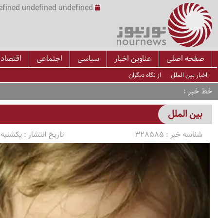
undefined undefined undefined undefined | س
صفحه اصلی
عناوین اخبار
سیاسی
اجتماعی
اقتصاد
اخبار بین الملل
از نگاه دیگران
خط خبر
بین الملل
شناسه خبر :
328585
تاریخ انتشار :
یکشنبه 1405/04/14 ساعت 6:50