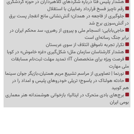
هشدار پلیس فتا درباره شگردهای کلاهبرداران در حوزه گردشگری
رقم ناچیز فسخ قرارداد رضاییان با استقلال
جلوگیری از فاجعه در همدان؛ آتش‌نشانی مانع انفجار پست برق
در آتش‌سوزی برج شد
حاجی‌بابایی: انسجام ملی و پیروی از رهبری، سد محکم ایران در
برابر جنگ رسانه‌ای است
تکرار تجربه ناموفق ائتلاف از سوی عربستان
هشدار کارشناسان سازمان ملل؛ شکل‌گیری «غزه‌ خاموش» در کوبا
فرصت ویژه برای متخصصان IT؛ تمدید مهلت ثبت‌نام مسابقات
ملی مهارت
نورنما | تصاویری از مراسم تشییع مریم همتیان،بازیگر جوان سینما
حادثه هولناک در یاسوج؛ تریلی خودروهای پلیس و امداد را در
هم کوبید
برج‌های بادی متحرک در ایتالیا؛ بازخوانی هوشمندانه هنر معماری
بومی ایران