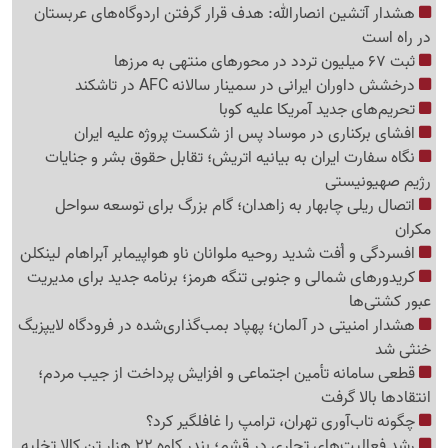
هشدار آتشین انصارالله: هدف قرار گرفتن اردوگاه‌های عربستان
در راه است
ثبت 67 میلیون تردد در محورهای منتهی به مرزها
درخشش داوران ایرانی در سمینار سالانه AFC در تاشکند
تحریم‌های جدید آمریکا علیه کوبا
افشای برکناری در موساد پس از شکست پروژه علیه ایران
نگاه سفارت ایران به بیانیه اتریش؛ تقابل حقوق بشر و جنایات
رژیم صهیونیستی
اتصال ریلی چابهار به زاهدان؛ گام بزرگ برای توسعه سواحل
مکران
افسردگی و اُفت شدید روحیه ملوانان ناو هواپیمابر آبراهام لینکلن
کریدورهای شمالی و جنوبی تنگه هرمز؛ برنامه جدید برای مدیریت
عبور کشتی‌ها
هشدار امنیتی در آلمان؛ پهپاد بمب‌گذاری‌شده در فرودگاه لایپزیگ
خنثی شد
قطعی سامانه تأمین اجتماعی و افزایش پرداخت از جیب مردم؛
انتقادها بالا گرفت
چگونه تاب‌آوری تهران، ترامپ را غافلگیر کرد؟
رشد فعالیت‌های تجاری در قشم؛ بندر کاوه 22 هزار تن کالا تخلیه