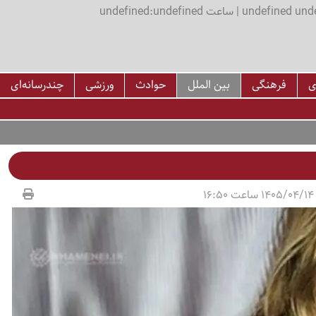
اعت undefined:undefined
ی
فرهنگی
بین الملل
حوادث
ورزشی
چندرسانه‌ای
1