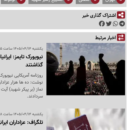
اشتراک گذاری خبر
اخبار مرتبط
یکشنبه 1405/04/14 ساعت 18:35
نیویورک تایمز: ایرانی
گذاشتند
روزنامه آمریکایی نیویور
نوشت: ده‌ ها هزار عزادار
نماز (بر پیکر شهید) آیت
سردادند.
یکشنبه 1405/04/14 ساعت 16:58
تلگراف: عزاداران ایر