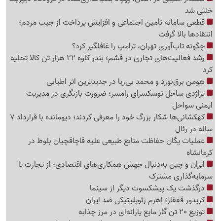
خنثی شد
قطعی سامانه تأمین اجتماعی و افزایش پرداخت از جیب مردم؛
انتقادها بالا گرفت
چگونه تاب‌آوری تهران، ترامپ را غافلگیر کرد؟
رشد فعالیت‌های تجاری در قشم؛ بندر کاوه 22 هزار تن کالا تخلیه
کرد
هومن برق‌نورد و محمد بی‌ریا در جدیدترین اثر اطیابی
تراژدی ساحل توسکسرای رامسر؛ ضرورت بازنگری در مدیریت
ایمنی سواحل
کهکشانی‌ها شکار بزرگ خود را معرفی کردند؛ دیومانده با قرارداد 7
ساله در رئال
عملیات یگان حفاظت منابع طبیعی علیه قاچاقچیان بلوط در
کرمانشاه
ایران و چین به‌دنبال جهش همکاری‌های اقتصادی؛ از تجارت تا
سرمایه‌گذاری مشترک
درگذشت یک پیشکسوت دیگر از سینما
کریدور قفقاز؛ اهرم ژئوپلیتیکی ضد ایران
توزیع 20 تن گاز مایع یارانه‌ای در مرز چذابه