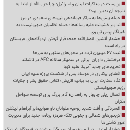
بن‌بست در مذاکرات لبنان و اسرائیل؛ چرا حزب‌الله از ابتدا به
نتیجه آن بدبین بود؟
حمله یمنی‌ها به مراکز فرماندهی نیروهای سعودی در مرز
تداوم خشونت علیه رسانه‌ها؛ حمله نظامیان صهیونیست به
خبرنگار پرس تی وی
هشدار آتشین انصارالله: هدف قرار گرفتن اردوگاه‌های عربستان
در راه است
ثبت 67 میلیون تردد در محورهای منتهی به مرزها
درخشش داوران ایرانی در سمینار سالانه AFC در تاشکند
تحریم‌های جدید آمریکا علیه کوبا
افشای برکناری در موساد پس از شکست پروژه علیه ایران
نگاه سفارت ایران به بیانیه اتریش؛ تقابل حقوق بشر و جنایات
رژیم صهیونیستی
اتصال ریلی چابهار به زاهدان؛ گام بزرگ برای توسعه سواحل
مکران
افسردگی و اُفت شدید روحیه ملوانان ناو هواپیمابر آبراهام لینکلن
کریدورهای شمالی و جنوبی تنگه هرمز؛ برنامه جدید برای مدیریت
عبور کشتی‌ها
هشدار امنیتی در آلمان؛ پهپاد بمب‌گذاری‌شده در فرودگاه لایپزیگ