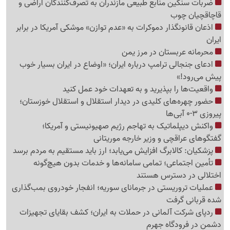
ضربات سنگین منابع طبیعی مازندران به تصرف‌کنندگان اراضی و
قاچاقچیان چوب
اذعان قانونگذار دموکرات به «عدم توازن» موشکی آمریکا در برابر
ایران
محرمانه عربستان در مرز یمن
ادعای جنجالی ترامپ درباره ایران؛ «اوضاع در ایران بسیار خوب
پیش می‌رود!»
واقعیت‌ها را بپذیرید و به تعهدات خود عمل کنید
حضور چهره‌های کلیدی در دیدار استقلال و استقلال خوزستان؛
پیروزی 3-0 آبی‌ها
واکنش دیپلماتیک به تهاجم رژیم صهیونیستی و آمریکا؛
گفتگوهای عراقچی و وزیر خارجه موریتانی
پزشکیان: کالابرگ افزایش می‌یابد؛ ارز باید مستقیم به مردم برسد
تأمین اجتماعی؛ تمامی سامانه‌ها و خدمات بدون هیچ‌گونه
اختلالی در دسترس هستند
عملیات تروریستی در جرمانای سوریه؛ انفجار خودروی بمب‌گذاری
شده قربانی گرفت
ردپای شرکت آلمانی در حملات به ایران؛ کشف بقایای تجهیزات
دشمن در فرودگاه جهرم