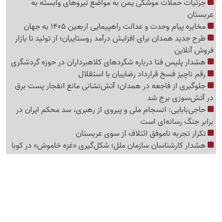
جزئیات حملات موشکی یمن به مواضع نیروهای وابسته به
عربستان
مخابره پیام وحدت و عدالت راهپیمایی اربعین 1405 به جهان
طرح جدید همدان برای افزایش درآمد روستاییان؛ از تولید تا بازار
فروش آنلاین
هشدار پلیس فتا درباره شگردهای کلاهبرداران در حوزه گردشگری
رقم ناچیز فسخ قرارداد رضاییان با استقلال
جلوگیری از فاجعه در همدان؛ آتش‌نشانی مانع انفجار پست برق
در آتش‌سوزی برج شد
حاجی‌بابایی: انسجام ملی و پیروی از رهبری، سد محکم ایران در
برابر جنگ رسانه‌ای است
تکرار تجربه ناموفق ائتلاف از سوی عربستان
هشدار کارشناسان سازمان ملل؛ شکل‌گیری «غزه‌ خاموش» در کوبا