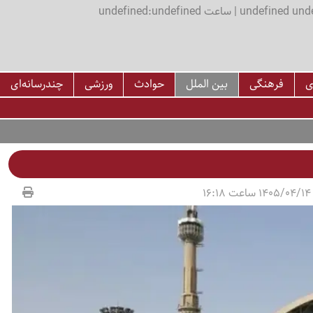
اعت undefined:undefined
ی
فرهنگی
بین الملل
حوادث
ورزشی
چندرسانه‌ای
1