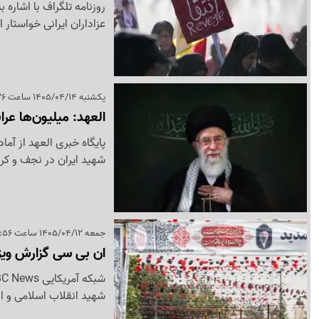
روزنامه تلگراف با اشاره 
عزاداران ایرانی خواستا
یکشنبه 1405/04/14 ساعت 09:26
العهد: میلیون‌ها عر
پایگاه خبری العهد از آم
شهید ایران در نجف و کربل
جمعه 1405/04/12 ساعت 17:56
ان بی سی گزارش ویژه
شهید انقلاب اسلامی و اب