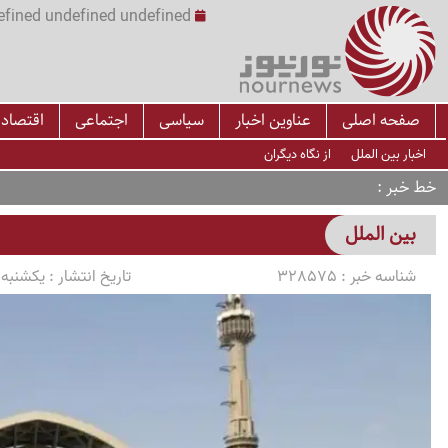
undefined undefined undefined undefined | س
صفحه اصلی
عناوین اخبار
سیاسی
اجتماعی
اقتصاد
اخبار بین الملل
از نگاه دیگران
خط خبر
بین الملل
شناسه خبر :
328575
تاریخ انتشار :
یکشنبه 1405/04/14 ساعت 6:18