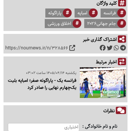
کلید واژگان
فرانسه
امباپه
پاراگوئه
جام جهانی۲۰۲۶
اخلاق ورزشی
اشتراک گذاری خبر
https://nournews.ir/n/328566
اخبار مرتبط
یکشنبه 1405/04/14 ساعت 03:02
فرانسه یک - پاراگوئه صفر؛ امباپه بلیت
یک‌چهارم نهایی را صادر کرد
نظرات
نام و نام خانوادگی