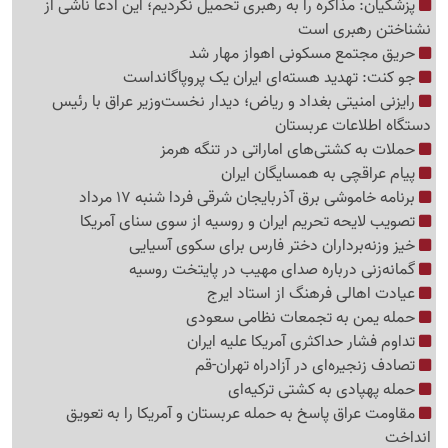
پزشکیان: مذاکره را به رهبری تحمیل نکردیم؛ این ادعا ناشی از
نشناختن رهبری است
حریق مجتمع مسکونی اهواز مهار شد
جو کنت: تهدید هسته‌ای ایران یک پروپاگانداست
رایزنی امنیتی بغداد و ریاض؛ دیدار نخست‌وزیر عراق با رئیس
دستگاه اطلاعات عربستان
حملات به کشتی‌های اماراتی در تنگه هرمز
پیام عراقچی به همسایگان ایران
برنامه خاموشی برق آذربایجان شرقی فردا شنبه 17 مرداد
تصویب لایحه تحریم ایران و روسیه از سوی سنای آمریکا
خیز وزنه‌برداران دختر فارس برای سکوی آسیایی
گمانه‌زنی درباره صدای مهیب در پایتخت روسیه
عیادت اهالی فرهنگ از استاد ایرج
حمله یمن به تجمعات نظامی سعودی
تداوم فشار حداکثری آمریکا علیه ایران
تصادف زنجیره‌ای در آزادراه تهران-قم
حمله پهپادی به کشتی ترکیه‌ای
مقاومت عراق پاسخ به حمله عربستان و آمریکا را به تعویق
انداخت