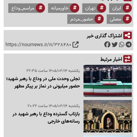
ایران
تهران
خاورمیانه
مراسم_وداع
مصلی
حضور_مردم
اشتراک گذاری خبر
https://nournews.ir/n/328480
اخبار مرتبط
یکشنبه 1405/04/14 ساعت 22:35
تجلی وحدت ملی در وداع با رهبر شهید؛
حضور میلیونی در نماز بر پیکر مطهر
یکشنبه 1405/04/14 ساعت 20:22
بازتاب گسترده وداع با رهبر شهید در
رسانه‌های خارجی