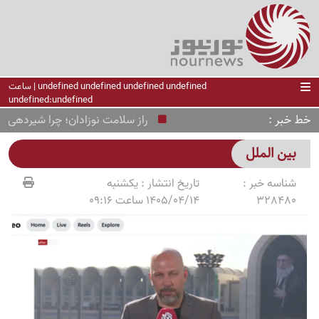
undefined undefined undefined undefined | ساعت
undefined:undefined
خط خبر
راز سلامت نوزادان؛ چرا شیردهی تا 
بین الملل
شناسه خبر :
تاریخ انتشار :
یکشنبه
328480
1405/04/14 ساعت 09:16