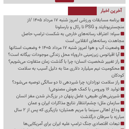
آخرین اخبار
برنامه مسابقات ورزشی امروز شنبه 17 مرداد 1405 /از
منچستریونایتد و PSG تا رئال و بارسلونا
سپاه: اعتراف رسانه‌های خارجی به شکست ترامپ حاصل
مجاهدت رسانه‌های انقلابی است
وضعیت آب و هوا امروز شنبه 17 مرداد 1405 + وضعیت استانها
آیا اقیانوس زیرزمینی «اروپا» محل زندگی موجودات بیگانه است؟
راز تغییر شخصیت انسان؛ چرا با گذشت زمان متفاوت می‌شویم؟
محکومیت نیم میلیارد دلاری متا به دلیل آسیب به سلامت
کودکان
راز سلامت نوزادان؛ چرا شیردهی تا دو سالگی توصیه می‌شود؟
تولید 16 ویروس با کمک هوش مصنوعی!
شیرینی‌های طبیعی؛ عامل پنهان در بزرگ‌تر شدن مغز انسان
سازمان ملل؛ چشم‌انتظار نتایج مذاکرات ایران و عمان
وداع اهالی سینما با مریم همتیان؛ بازیگری که پس از 2 سال
مبارزه با سرطان درگذشت
تبعات اقتصادی جنگ ترامپ علیه ایران برای آمریکایی‌ها