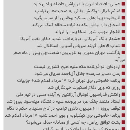
همتی: اقتصاد ایران با فروپاشی فاصله زیادی دارد
غنائم خیالی؛ واکنش بقائی به صحبت‌های ترامپ
آئروفلوت پروازهای مسکو-ابوظبی را از سر می‌گیرد
اسحاق دار: توافق مکه به ثبات منطقه کمک می‌کند
انفجار مهیب شهر المخا یمن را لرزاند
هشدار بانک آمریکایی درباره افت شدید ذخایر نفت آمریکا
شباب الاهلی گزینه میزبانی آسیایی استقلال شد
بازگشت مهران مدیری به تلویزیون؛ شصت‌چی پس از ماه صفر
می‌آید
اردوغان: توافق‌نامه مکه علیه هیچ کشوری نیست
رمان «مدیر مدرسه» جلال آل‌احمد سریال می‌شود
برنامه خاموشی برق تهران فردا 17 مرداد اعلام شد+ جزییات
روزی که وزیر دفاع اسکورت خبرنگاران شد
واکنش فدراسیون فوتبال آرژانتین به آینده مسی در تیم ملی
استاد منتقد جنگ غزه در پرونده علیه دانشگاه مینه‌سوتا پیروز شد
توقف پروژه 400 میلیون دلاری ترامپ در کاخ سفید با حکم دادگاه
برنامه خاموشی برق کهکیلویه و بویر احمد شنبه 17 مرداد اعلام شد
پشت توافق ریاض، چه کسی از معادله حذف می‌شود؟
پرو و مکزیک روابط دیپلماتیک را از سر گرفتند