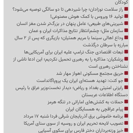
کودکان
راز سلامت نوزادان؛ چرا شیردهی تا دو سالگی توصیه می‌شود؟
تولید 16 ویروس با کمک هوش مصنوعی!
شیرینی‌های طبیعی؛ عامل پنهان در بزرگ‌تر شدن مغز انسان
سازمان ملل؛ چشم‌انتظار نتایج مذاکرات ایران و عمان
وداع اهالی سینما با مریم همتیان؛ بازیگری که پس از 2 سال
مبارزه با سرطان درگذشت
تبعات اقتصادی جنگ ترامپ علیه ایران برای آمریکایی‌ها
پزشکیان: مذاکره را به رهبری تحمیل نکردیم؛ این ادعا ناشی از
نشناختن رهبری است
حریق مجتمع مسکونی اهواز مهار شد
جو کنت: تهدید هسته‌ای ایران یک پروپاگانداست
رایزنی امنیتی بغداد و ریاض؛ دیدار نخست‌وزیر عراق با رئیس
دستگاه اطلاعات عربستان
حملات به کشتی‌های اماراتی در تنگه هرمز
پیام عراقچی به همسایگان ایران
برنامه خاموشی برق آذربایجان شرقی فردا شنبه 17 مرداد
تصویب لایحه تحریم ایران و روسیه از سوی سنای آمریکا
خیز وزنه‌برداران دختر فارس برای سکوی آسیایی