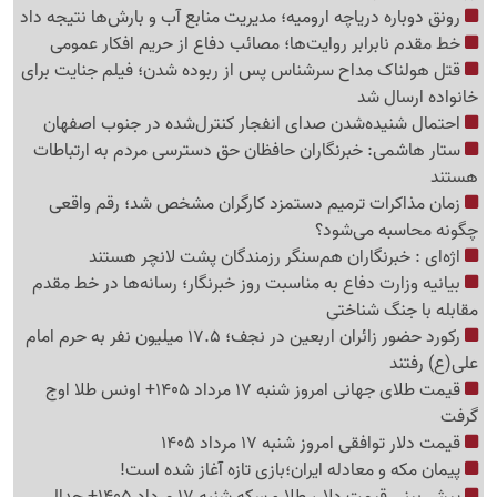
رونق دوباره دریاچه ارومیه؛ مدیریت منابع آب و بارش‌ها نتیجه داد
خط مقدم نابرابر روایت‌ها؛ مصائب دفاع از حریم افکار عمومی
قتل هولناک مداح سرشناس پس از ربوده شدن؛ فیلم جنایت برای
خانواده ارسال شد
احتمال شنیده‌شدن صدای انفجار کنترل‌شده در جنوب اصفهان
ستار هاشمی: خبرنگاران حافظان حق دسترسی مردم به ارتباطات
هستند
زمان مذاکرات ترمیم دستمزد کارگران مشخص شد؛ رقم واقعی
چگونه محاسبه می‌شود؟
اژه‌ای : خبرنگاران هم‌سنگر رزمندگان پشت لانچر هستند
بیانیه وزارت دفاع به مناسبت روز خبرنگار؛ رسانه‌ها در خط مقدم
مقابله با جنگ شناختی
رکورد حضور زائران اربعین در نجف؛ 17.5 میلیون نفر به حرم امام
علی(ع) رفتند
قیمت طلای جهانی امروز شنبه 17 مرداد 1405+ اونس طلا اوج
گرفت
قیمت دلار توافقی امروز شنبه 17 مرداد 1405
پیمان مکه و معادله ایران؛بازی تازه آغاز شده است!
پیش ‌بینی قیمت دلار، طلا و سکه شنبه 17 مرداد 1405+ جدال