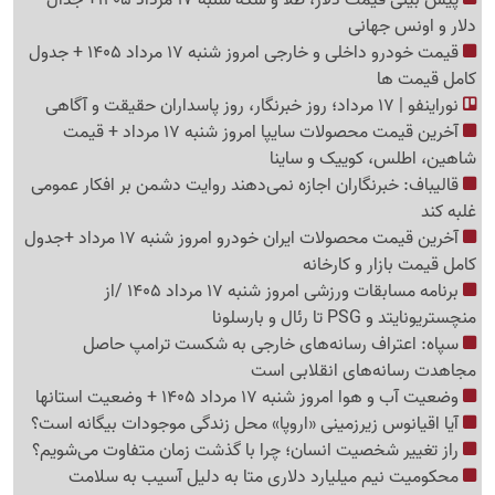
دلار و اونس جهانی
قیمت خودرو داخلی و خارجی امروز شنبه 17 مرداد 1405 + جدول
کامل قیمت ها
نوراینفو | 17 مرداد؛ روز خبرنگار، روز پاسداران حقیقت و آگاهی
آخرین قیمت محصولات سایپا امروز شنبه 17 مرداد + قیمت
شاهین، اطلس، کوییک و ساینا
قالیباف: خبرنگاران اجازه نمی‌دهند روایت دشمن بر افکار عمومی
غلبه کند
آخرین قیمت محصولات ایران خودرو امروز شنبه 17 مرداد +جدول
کامل قیمت بازار و کارخانه
برنامه مسابقات ورزشی امروز شنبه 17 مرداد 1405 /از
منچستریونایتد و PSG تا رئال و بارسلونا
سپاه: اعتراف رسانه‌های خارجی به شکست ترامپ حاصل
مجاهدت رسانه‌های انقلابی است
وضعیت آب و هوا امروز شنبه 17 مرداد 1405 + وضعیت استانها
آیا اقیانوس زیرزمینی «اروپا» محل زندگی موجودات بیگانه است؟
راز تغییر شخصیت انسان؛ چرا با گذشت زمان متفاوت می‌شویم؟
محکومیت نیم میلیارد دلاری متا به دلیل آسیب به سلامت