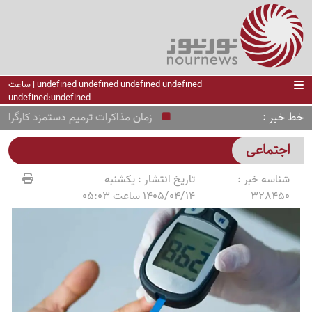
undefined undefined undefined undefined | ساعت
undefined:undefined
خط خبر
زمان مذاکرات ترمیم دستمزد کارگران م
اجتماعی
شناسه خبر :
تاریخ انتشار :
یکشنبه
328450
1405/04/14 ساعت 05:03