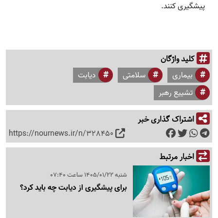
پیشگیری کنند.
کلید واژگان
بیماری
سلامتی
دیابت
تشییع رهبر
اشتراک گذاری خبر
https://nournews.ir/n/328450
اخبار مرتبط
شنبه 1405/01/22 ساعت 07:40
برای پیشگیری از دیابت چه باید کرد؟