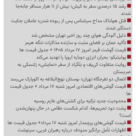
رشد 15 درصدی سفر به کیش؛ بیش از 11 هزار مسافر جابه‌جا
شدند
قتل هولناک مداح سرشناس پس از ربوده شدن؛ عاملان جنایت
دستگیر شدند
دلیل آلودگی هوای چند روز اخیر تهران مشخص شد
تأکید عمان بر فضای مثبت و سازنده مذاکرات تنگه هرمز
قیمت گوشت قرمز امروز 17 مرداد 1405 + جدول قیمت ها
پولیتیکو: بحران انرژی دوباره اروپا را تهدید می‌کند
روایت متفاوت کی‌یف و بلگراد از سفر «نمایشی» زلنسکی به
صربستان
اتصال دو تفرجگاه تهران؛ بوستان نهج‌البلاغه به اکوپارک می‌رسد
قیمت گوشی‌های اقتصادی امروز شنبه 17 مرداد + جدول قیمت
ها
محدودیت جدید ترکیه برای کشتی‌های عازم روسیه
پشت دود تحریم‌ها، کدام شکست نظامی در حال پنهان‌شدن
است؟
قیمت گوشی‌های پرچمدار امروز شنبه 17 مرداد+ جدول قیمت ها
اظهارات تأمل برانگیز مدودف درباره رهبران غربی، سرنوشت