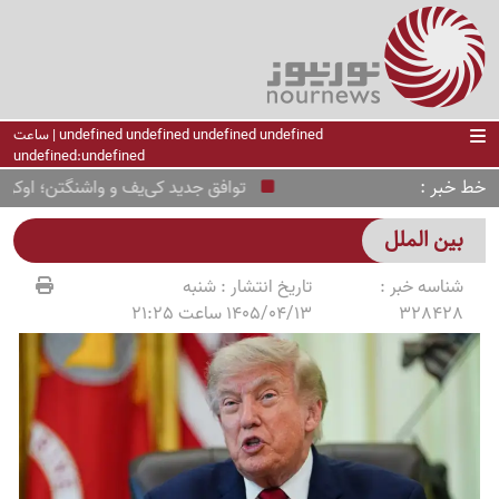
undefined undefined undefined undefined | ساعت
undefined:undefined
خط خبر
توافق جدید کی‌یف و واشنگتن؛ اوکراین م
بین الملل
شناسه خبر :
تاریخ انتشار :
شنبه
328428
1405/04/13 ساعت 21:25