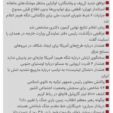
توافق جدید کی‌یف و واشنگتن؛ اوکراین منتظر موشک‌های ماهانه
استاندار تهران: قطعی برق تولیدی‌ها بدون اطلاع قبلی ممنوع
جزئیات 6 شرط شورای امنیت ملی برای بازگشایی تنگه هرمز اعلام
شد
زمان اعلام نتایج نهایی آزمون دکتری مشخص شد
عراقچی درگذشت رئیس دفتر نمایندگی وزارت خارجه در همدان را
تسلیت گفت
هشدار درباره طرح‌های آمریکا برای ایجاد شکاف در نیروهای
مسلح عراق
سخنگوی ارتش درباره تنگه هرمز؛ آمریکا چاره‌ای جز پذیرش ندارد
هشدار 4 قدرت اروپایی به مسکو درباره اوستیای جنوبی
هشدار «نشنال اینترست» به ترامپ درباره مارپیچ تشدید تنش با
ایران
واکنش معاون رئیس جمهور ترکیه به ناتوی اسلامی
74 شاخص برای سنجش وضعیت اجتماعی کشور
کشف 5100 لیتر گازوئیل قاچاق در رباط کریم
چگونه رهبر معظم انقلاب، زمین بازی جنگ را تغییر داد؟
دریادار سیاری: خبرنگاران خط مقدم جنگ شناختی هستند
عربستان بیشتر ذخایر پاتریوت خود را در 38 روز از دست داد