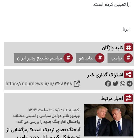
را تعیین کرده است.
ایرنا
کلید واژگان
ترامپ
نتانیاهو
مراسم تشییع رهبر ایران
اشتراک گذاری خبر
https://nournews.ir/n/328428
اخبار مرتبط
یکشنبه 1405/04/14 ساعت 13:21
نورنیوز تاثیر عوامل سیاسی و امنیتی مختلف
براحتمال آغاز جنگ جدید را بررسی می کند؛
آیاجنگ بعدی نزدیک است؟ رمزگشایی از
نحوه شکل گیری پازل جدید ترامپ_