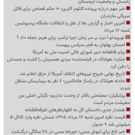
زلنسکی و وضعیت ارمنستان
خبر مهم درباره پرونده کلثوم اکبری؛ 10 حکم قصاص برای قاتل
سریالی مازندران
آخرین اخبار و گزارش ها از نقل و انتقالات باشگاه پرسپولیس
شنبه 17 مرداد
نورویدئو | نبرد بر سر زمان ؛چرا ترامپ برای هرمز عجله داد ؟
احسان پهلوان به فجر سپاسی پیوست
پیام قاطعانه دبیر شورای عالی امنیت ملی به آمریکا
جنایت هولناک در قیامدشت؛ مردی همسرش را کشت و جسدش
را دفن کرد
تاریخ نهایی خروج نیروهای ائتلاف آمریکا از عراق اعلام شد
حادثه هولناک در پاساژ علاءالدین؛ 6 نفر به بیمارستان منتقل
شدند
پزشکیان: مصلحتی بالاتر از وحدت نداریم؛ نگرانی اصلی من
معیشت مردم است
هشدار جدی دادستان کل به اظهارنظرهای تفرقه‌افکنانه
قیمت نقره امروز شنبه 17 مرداد 1405؛ شمش نقره وارد کانال 5
میلیونی شد + جدول
خبر تلخ برای لیونل مسی؛ خورخه مسی در 68 سالگی درگذشت