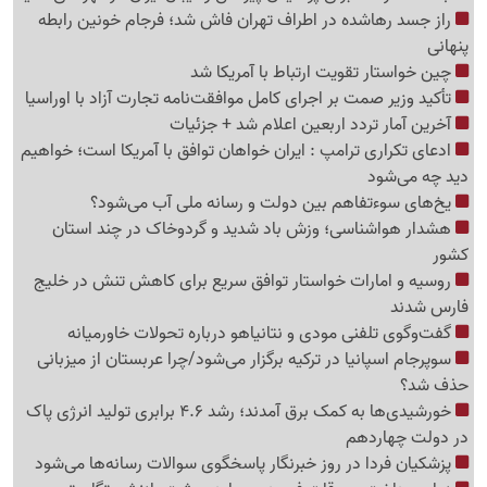
راز جسد رهاشده در اطراف تهران فاش شد؛ فرجام خونین رابطه
پنهانی
چین خواستار تقویت ارتباط با آمریکا شد
تأکید وزیر صمت بر اجرای کامل موافقت‌نامه تجارت آزاد با اوراسیا
آخرین آمار تردد اربعین اعلام شد + جزئیات
ادعای تکراری ترامپ : ایران خواهان توافق با آمریکا است؛ خواهیم
دید چه می‌شود
یخ‌های سوءتفاهم بین دولت و رسانه ملی آب می‌شود؟
هشدار هواشناسی؛ وزش باد شدید و گردوخاک در چند استان
کشور
روسیه و امارات خواستار توافق سریع برای کاهش تنش در خلیج
فارس شدند
گفت‌وگوی تلفنی مودی و نتانیاهو درباره تحولات خاورمیانه
سوپرجام اسپانیا در ترکیه برگزار می‌شود/چرا عربستان از میزبانی
حذف شد؟
خورشیدی‌ها به کمک برق آمدند؛ رشد 4.6 برابری تولید انرژی پاک
در دولت چهاردهم
پزشکیان فردا در روز خبرنگار پاسخگوی سوالات رسانه‌ها می‌شود