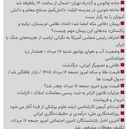
جاده چالوس و آزادراه تهران–شمال از ساعت 14 یکطرفه شد
حادثه خونین در مدرسه تایلند؛ دانش‌آموز مسلح معلم و دانش
آموزان را به رگبار بست
پیمان دفاعی مکه امضا شد؛ اتحاد نظامی عربستان، ترکیه و
پاکستان؛ بندهای این پیمان مهم چیست؟
اعتراف رئیس مجلس آمریکا به نگرانی ترامپ از هزینه‌های جنگ با
ایران
وضعیت آب و هوای بوشهر شنبه 17 مرداد ؛ هشدار زرد
هواشناسی
نقاش و تصویرگر ایرانی، درگذشت
قیمت طلا و سکه امروز جمعه 16 مرداد 1405 / بازار غافلگیر شد/
جدول قیمت ها
قیمت یورو امروز جمعه 16 مرداد چقدر شد؟
جزئیات قانون الزام به ثبت رسمی معاملات املاک ؛ الزامات
خریدار و فروشنده
ثبت‌نام‌ آزمون کارشناسی ارشد علوم پزشکی از فردا آغاز می شود
روزنامه‌نگاری ملی؛ درآمدی بر حقیقت‌نگاری ایرانی
آخرین اخبار بازنشستگان تامین اجتماعی امروز جمعه 16 مرداد؛
تکلیف معوقات مشخص شد