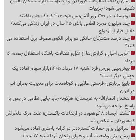
زمان پرداخت معوقات فروردین و اردیبهشت بازنشستگان تعیین
تکلیف می شود+جزییات
یونیسف: در 300 روز آتش‌بس غزه، 300 کودک جان باختند
چند میلیون مجرد قطعی بالای 45 سال در ایران زندگی می‌کنند/
دلایل فرار از ازدواج
چند درصد مشترکان خانگی دو برابر الگوی مصرف برق استفاده می
کنند؟
آخرین اخبار و گزارش‌ها از نقل‌وانتقالات باشگاه استقلال جمعه 16
مرداد
پیش‌بینی بورس فردا شنبه 17 مرداد 1405؛بازار سهام آماده یک
جهش دیگر است؟
پاییز پربارش؛ فرصتی طلایی و کوتاه‌مدت برای مدیریت بحران آب
در ایران
هشدار انصارالله به عربستان؛ هرگونه جابه‌جایی نظامی در یمن با
پاسخ مواجه می‌شود
کشف اجساد 8 کوهنورد در ارتفاعات پاکستان؛ علت مرگ دلخراش
کوهنوردان مشخص شد
اسرائیل برای حملات گسترده‌تر در کرانه باختری آماده می‌شود
پیش بینی وضعیت آب و هوای زنجان فردا شنبه 17 مرداد