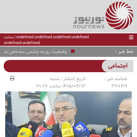
undefined undefined undefined undefined | ساعت
undefined:undefined
خط خبر
وضعیت روزبه چشمی مشخص شد
اجتماعی
شناسه خبر :
تاریخ انتشار :
شنبه
328419
1405/04/13 ساعت 20:26