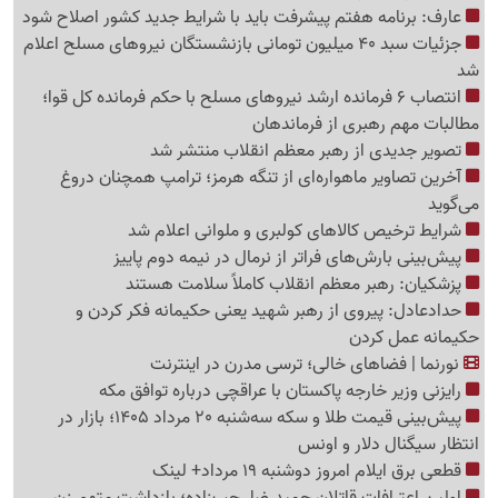
عارف: برنامه هفتم پیشرفت باید با شرایط جدید کشور اصلاح شود
جزئیات سبد 40 میلیون تومانی بازنشستگان نیروهای مسلح اعلام
شد
انتصاب 6 فرمانده ارشد نیروهای مسلح با حکم فرمانده کل قوا؛
مطالبات مهم رهبری از فرماندهان
تصویر جدیدی از رهبر معظم انقلاب منتشر شد
آخرین تصاویر ماهواره‌ای از تنگه‌ هرمز؛ ترامپ همچنان دروغ
می‌گوید
شرایط ترخیص کالاهای کولبری و ملوانی اعلام شد
پیش‌بینی بارش‌های فراتر از نرمال در نیمه دوم پاییز
پزشکیان: رهبر معظم انقلاب کاملاً سلامت هستند
حدادعادل: پیروی از رهبر شهید یعنی حکیمانه فکر کردن و
حکیمانه عمل کردن
نورنما | فضاهای خالی؛ ترسی مدرن در اینترنت
رایزنی وزیر خارجه پاکستان با عراقچی درباره توافق مکه
پیش‌بینی قیمت طلا و سکه سه‌شنبه 20 مرداد 1405؛ بازار در
انتظار سیگنال دلار و اونس
قطعی برق ایلام امروز دوشنبه 19 مرداد+ لینک
اولین اعترافات قاتلان حمیدرضا رجب‌زاده؛ بازداشت متهم زن