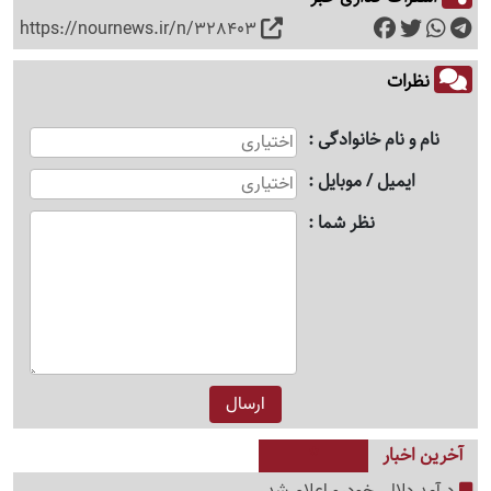
https://nournews.ir/n/328403
نظرات
نام و نام خانوادگی
ایمیل / موبایل
نظر شما
آخرین اخبار
درآمد دلالی خودرو اعلام شد