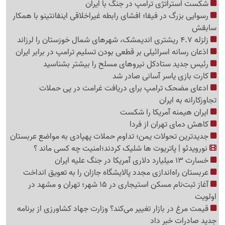
شکست استراتژی ترامپ در جنگ با ایران
رسوایی بزرگ در فیفا؛ افشای رابطه غیراخلاقی اینفانتینو با همکار
سابقش
زلزله 4.7 ریشتری اندیمشک، شهرهای شمال خوزستان را لرزاند
اذعان رسانه اسرائیلی بر قطعی بودن تسلیم ترامپ در برابر ایران
رئیس جدید ستادکل نیروهای مسلح را بیشتر بشناسید
کارت بازی یاسر آسانی صادر شد
ادعای مضحک ترامپ برای دریافت غرامت در پی حملات
تجاوزکارانه به ایران
ایران هیمنه آمریکا را شکست
کاهش دمای تهران از فردا
جدیدترین تحولات یمن؛ تداوم حملات پهپادی به مواضع عربستان
نورویدئو | پاتریوت ها شلیک کردند؛امنیت چه کسی ماند ؟
خسارت 13 میلیارد دلاری آمریکا در جنگ علیه ایران
عربستان راه‌اندازی مجدد پالایشگاه جازان را به تعویق انداخت
آغاز ثبت‌نام مسکن استیجاری در 15 شهر؛ تهران و مشهد در
اولویت
قیمت مرغ در بازار تغییر می‌کند؟ وزارت جهاد کشاورزی از برنامه
جدید صادرات خبر داد