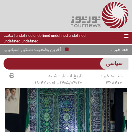
undefined undefined undefined undefined | ساعت
undefined:undefined
خط خبر
آخرین وضعیت دستیار اسپانیایی استقل
سیاسی
شناسه خبر :
تاریخ انتشار :
شنبه
328403
1405/04/13 ساعت 18:42