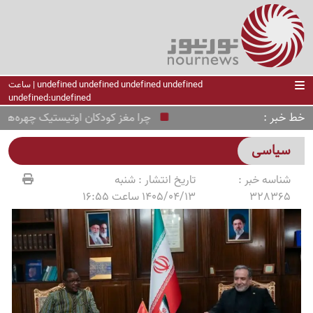
undefined undefined undefined undefined | ساعت
undefined:undefined
خط خبر
چرا مغز کودکان اوتیستیک چهره‌ها را مت
سیاسی
شناسه خبر :
تاریخ انتشار :
شنبه
328365
1405/04/13 ساعت 16:55