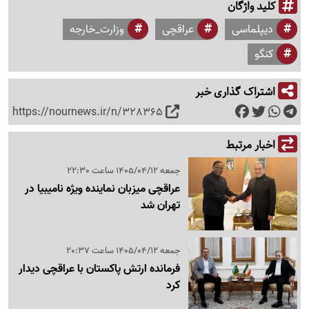
کلید واژگان
دیپلماسی
عراقچی
وزارت_خارجه
کنگو
اشتراک گذاری خبر
https://nournews.ir/n/328365
اخبار مرتبط
جمعه 1405/04/12 ساعت 22:30
عراقچی میزبان نماینده ویژه نامیبیا در
تهران شد
جمعه 1405/04/12 ساعت 20:37
فرمانده ارتش پاکستان با عراقچی دیدار
کرد