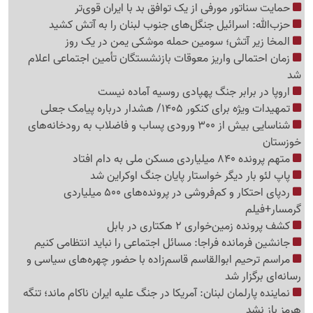
حمایت سناتور مورفی از یک توافق بد با ایران قوی‌تر
حزب‌الله: اسرائیل جنگل‌های جنوب لبنان را به آتش کشید
المخا زیر آتش؛ سومین حمله موشکی یمن در یک روز
زمان احتمالی واریز معوقات بازنشستگان تأمین اجتماعی اعلام
شد
اروپا در برابر جنگ پهپادی روسیه آماده نیست
تمهیدات ویژه برای کنکور 1405/ هشدار درباره پیامک جعلی
شناسایی بیش از 300 ورودی پساب و فاضلاب به رودخانه‌های
خوزستان
متهم پرونده 840 میلیاردی مسکن ملی به دام افتاد
پاپ لئو بار دیگر خواستار پایان جنگ اوکراین شد
ردپای احتکار و کم‌فروشی در پرونده‌های 500 میلیاردی
گرمسار+فیلم
کشف پرونده زمین‌‎خواری 2 هکتاری در بابل
جانشین فرمانده فراجا: مسائل اجتماعی را نباید انتظامی کنیم
مراسم ترحیم ابوالقاسم قاسم‌زاده با حضور چهره‌های سیاسی و
رسانه‌ای برگزار شد
نماینده پارلمان لبنان: آمریکا در جنگ علیه ایران ناکام ماند؛ تنگه
هرمز باز نشد