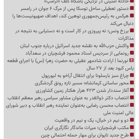
حادثه امنیتی در نزدیکی باشگاه گلف «ترامپ»
دستور تعطیلی ساحل توسکا پس از مرگ 6 جوان در رامسر
هرکس به رئیس‌جمهوری توهین کند، اهداف صهیونیست‌ها را
دنبال می‌کند
برزخ ونس؛ نه پیروزی در کار است و نه دستیابی به نتیجه در
مذاکرات
واکنش حزب‌الله به نقشه جدید اسرائیل درباره جنوب لبنان
رونمایی از سردیس استاد محمود فرشچیان در سعدآباد
نورنما | ارادت شادمهر عقیلی به حضرت زهرا (س) با اجرای قطعه
یاس کبود بعد از 27 سال
چراغ سبز بارسلونا برای انتقال آراخو به لیورپول
محور ساسانی کرمانشاه؛ مسیر تازه رونق گردشگری
آغاز سنددار شدن 423 هزار هکتار زمین کشاورزی
انتصاب دکتر ذوالقدر به عنوان مشاور سیاسی رهبر معظم انقلاب
انتصاب محسن رضایی به‌عنوان نماینده رهبر انقلاب و دبیر شورای
عالی امنیت ملی
دو و نیم در خیال، ‌یک و نیم در واقعیت
مکتب فرشچیان؛ میراث ماندگار نگارگری ایران
طرح جدید تایوان برای مهار حمله احتمالی چین