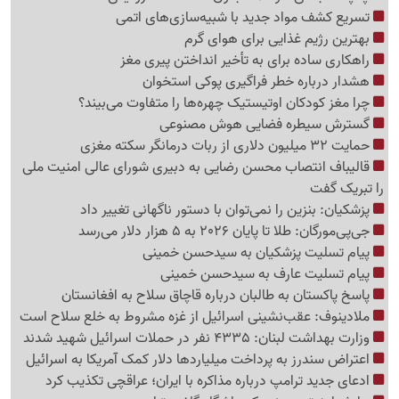
تسریع کشف مواد جدید با شبیه‌سازی‌های اتمی
بهترین رژیم غذایی برای هوای گرم
راهکاری ساده برای به تأخیر انداختن پیری مغز
هشدار درباره خطر فراگیری پوکی استخوان
چرا مغز کودکان اوتیستیک چهره‌ها را متفاوت می‌بیند؟
گسترش سیطره فضایی هوش مصنوعی
حمایت 32 میلیون دلاری از ربات درمانگر سکته مغزی
قالیباف انتصاب محسن رضایی به دبیری شورای عالی امنیت ملی
را تبریک گفت
پزشکیان: بنزین را نمی‌توان با دستور ناگهانی تغییر داد
جی‌پی‌مورگان: طلا تا پایان 2026 به 5 هزار دلار می‌رسد
پیام تسلیت پزشکیان به سیدحسن خمینی
پیام تسلیت عارف به سیدحسن خمینی
پاسخ پاکستان به طالبان درباره قاچاق سلاح به افغانستان
ملادینوف: عقب‌نشینی اسرائیل از غزه مشروط به خلع سلاح است
وزارت بهداشت لبنان: 4335 نفر در حملات اسرائیل شهید شدند
اعتراض سندرز به پرداخت میلیاردها دلار کمک آمریکا به اسرائیل
ادعای جدید ترامپ درباره مذاکره با ایران؛ عراقچی تکذیب کرد