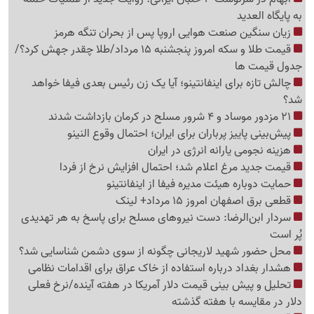
به پایگاه العدید
زیان سنگین صنعت هوایی اروپا پس از بحران تنگه هرمز
قیمت طلا و سکه امروز پنجشنبه 15 مرداد/طلا چقدر جهش کرد؟/
جدول قیمت ها
چالش تازه برای اینفانتینو؛ آیا یک زن رئیس بعدی فیفا خواهد
شد؟
21 مزدور موساد و 4 شرور مسلح در کرمان بازداشت شدند
پیش‌بینی پاییز پرباران برای ایران؛ احتمال وقوع النینو
هزینه نجومی یارانه انرژی در ایران
قیمت جدید مرغ اعلام شد؛ احتمال افزایش نرخ از فردا
حمایت دوباره هیئت مدیره فیفا از اینفانتینو
قطعی برق اصفهان امروز 15 مرداد+ لینک
سردار ابن‌الرضا: دست نیروهای مسلح برای پاسخ به هر تهدیدی
پُر است
محل حضور شهید لاریجانی چگونه از سوی دشمن شناسایی شد؟
هشدار بغداد درباره استفاده از خاک عراق برای اقدامات نظامی
تحلیل و پیش بینی قیمت دلار آمریکا در هفته آینده/نرخ فعلی
دلار در مقایسه با هفته گذشته