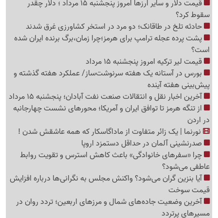
قیمت دلار و سایر ارزها امروز پنجشنبه 15 مرداد ؛ دلار چقدر
سقوط کرد؟
حادثه تلخ در طاقانک؛ دو مرد در استخر کشاورزی غرق شدند
پشت پرده عجله ترامپ برای هرمز؛چرا زمان،برگ برنده ایران شده
است؟
قیمت لیر ترکیه امروز پنجشنبه 15 مرداد
بورس در آستانه یک هفته سرنوشت‌ساز/ عملکرد هفته گذشته و
پیش‌بینی هفته آینده
آخرین اخبار نقل‌ و انتقالات صنعت نفت آبادان؛ پنجشنبه 15 مرداد
از تنگه هرمز تا توافق ایران و آمریکا؛ محورهای نشست چهارجانبه
در اردن
نورنما | یک زائر متفاوت از ماداگاسکار که همه عاشقش شدن !
صدرنشینی آلمان در حداقل دستمزد اروپا
چرا «سفرهای خانوادگی» باعث کاهش استرس و تقویت روابط
عاطفی می‌شود؟
آیا بنزین گران می‌شود؟ واکنش مجلس به نگرانی‌ها درباره افزایش
قیمت سوخت
آخرین وضعیت جاده‌های شمال و مرزهای اربعین؛ تردد روان در
مسیرهای پرتردد