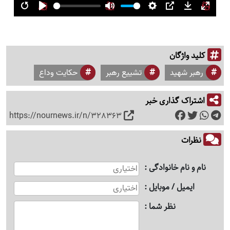
Restart
Play
Mute
Settings
PIP
Download
Enter
fullsc
کلید واژگان
رهبر شهید
تشییع رهبر
حکایت وداع
اشتراک گذاری خبر
https://nournews.ir/n/328363
نظرات
نام و نام خانوادگی
ایمیل / موبایل
نظر شما