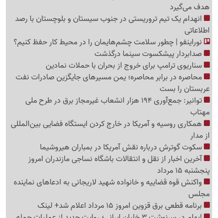
هدف می‌گیرد
انهدام یک تیم تروریستی در جنوب سیستان و بلوچستان با رصد
اطلاعاتی
نوراینفو | چطور سلامت چشم‌هایمان را در محیط کار حفظ کنیم؟
صدابردار پیشکسوت سینما درگذشت
سناریوی ترامپ برای خروج از بحران با حملات نمادین
محاصره در برابر محاصره؛ یمن مسیرهای جایگزین صادرات نفت
عربستان را بست
توانیر: جمع‌آوری 194 هزار انشعاب غیرمجاز برق در طرح ملی
مهتاب
همکاری روسیه و آمریکا در خارج کردن ایستگاه فضایی بین‌المللی
از مدار
سکوت گوترش درباره نقش آمریکا در بمباران هیروشیما
آخرین اخبار از نقل و انتقالات باشگاه نساجی مازندران امروز
پنجشنبه 15 مرداد
واکنش قوه قضاییه و خانواده شهید لاریجانی به ادعاهای نماینده
مجلس
برنامه قطعی برق قزوین امروز 15 مرداد اعلام شد+ لینک
ابهام در سرنوشت 3 خلبان ایرانی؛ روایت جدید از عملیات حمله