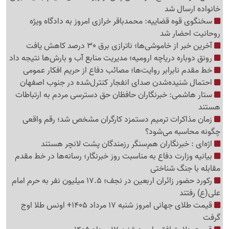
خانواده ارسال شد
سخنگوی قوه قضاییه: محمدباقر خرازی امروز به دادگاه ویژه
روحانیت احضار شد
آخرین خبر از خاموشی‌ها؛ ناترازی برق 30 درصد کاهش یافت
رونق دوباره دریاچه ارومیه؛ مدیریت منابع آب و بارش‌ها نتیجه داد
خط مقدم نابرابر روایت‌ها؛ مصائب دفاع از حریم افکار عمومی
احتمال شنیده‌شدن صدای انفجار کنترل‌شده در جنوب اصفهان
ستار هاشمی: خبرنگاران حافظان حق دسترسی مردم به ارتباطات
هستند
زمان مذاکرات ترمیم دستمزد کارگران مشخص شد؛ رقم واقعی
چگونه محاسبه می‌شود؟
اژه‌ای : خبرنگاران هم‌سنگر رزمندگان پشت لانچر هستند
بیانیه وزارت دفاع به مناسبت روز خبرنگار؛ رسانه‌ها در خط مقدم
مقابله با جنگ شناختی
رکورد حضور زائران اربعین در نجف؛ 17.5 میلیون نفر به حرم امام
علی(ع) رفتند
قیمت طلای جهانی امروز شنبه 17 مرداد 1405+ اونس طلا اوج
گرفت