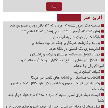
آخرین اخبار
قیمت دلار امروز شنبه 17 مرداد 1405؛ دلار دوباره صعودی شد
زمان ثبت نام آزمون ارشد علوم پزشکی 1405 اعلام شد
بازگشت یار دوازدهم به لیگ برتر
برنامه و کارنامه خبرنگاری جنگ در نبرد رسانه‌ای
آتش‌سوزی یک کشتی در تنگهٔ هرمز
درباره توافق سه‌جانبه عربستان، ترکیه و پاکستان
ستادکل نیروهای مسلح: خبرنگاران روایت‌گر حقانیت و
امیدآفرینان جامعه‌اند
گلباف کرمان لرزید
انتخابات میشیگان و نشانه های تغییر در آمریکا
رکوردشکنی تاریخی بورس؛ شاخص کل وارد کانال 5.5 میلیون
واحد شد
قیمت دینار عراق امروز شنبه 17 مرداد 1405؛ نرخ هزار دینار چند
شد؟
قتل هولناک مداح سرشناس پس از ربوده شدن؛ فیلم جنایت برای