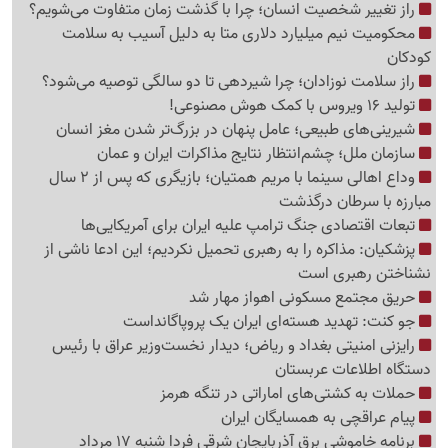
راز تغییر شخصیت انسان؛ چرا با گذشت زمان متفاوت می‌شویم؟
محکومیت نیم میلیارد دلاری متا به دلیل آسیب به سلامت
کودکان
راز سلامت نوزادان؛ چرا شیردهی تا دو سالگی توصیه می‌شود؟
تولید 16 ویروس با کمک هوش مصنوعی!
شیرینی‌های طبیعی؛ عامل پنهان در بزرگ‌تر شدن مغز انسان
سازمان ملل؛ چشم‌انتظار نتایج مذاکرات ایران و عمان
وداع اهالی سینما با مریم همتیان؛ بازیگری که پس از 2 سال
مبارزه با سرطان درگذشت
تبعات اقتصادی جنگ ترامپ علیه ایران برای آمریکایی‌ها
پزشکیان: مذاکره را به رهبری تحمیل نکردیم؛ این ادعا ناشی از
نشناختن رهبری است
حریق مجتمع مسکونی اهواز مهار شد
جو کنت: تهدید هسته‌ای ایران یک پروپاگانداست
رایزنی امنیتی بغداد و ریاض؛ دیدار نخست‌وزیر عراق با رئیس
دستگاه اطلاعات عربستان
حملات به کشتی‌های اماراتی در تنگه هرمز
پیام عراقچی به همسایگان ایران
برنامه خاموشی برق آذربایجان شرقی فردا شنبه 17 مرداد