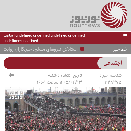
undefined undefined undefined undefined | ساعت
undefined:undefined
خط خبر
ستادکل نیروهای مسلح: خبرنگاران روایت‌گر حقا
اجتماعی
شناسه خبر :
تاریخ انتشار :
شنبه
328275
1405/04/13 ساعت 16:01