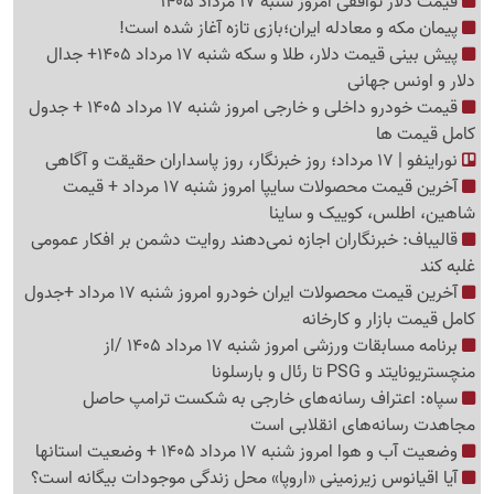
قیمت دلار توافقی امروز شنبه 17 مرداد 1405
پیمان مکه و معادله ایران؛بازی تازه آغاز شده است!
پیش ‌بینی قیمت دلار، طلا و سکه شنبه 17 مرداد 1405+ جدال
دلار و اونس جهانی
قیمت خودرو داخلی و خارجی امروز شنبه 17 مرداد 1405 + جدول
کامل قیمت ها
نوراینفو | 17 مرداد؛ روز خبرنگار، روز پاسداران حقیقت و آگاهی
آخرین قیمت محصولات سایپا امروز شنبه 17 مرداد + قیمت
شاهین، اطلس، کوییک و ساینا
قالیباف: خبرنگاران اجازه نمی‌دهند روایت دشمن بر افکار عمومی
غلبه کند
آخرین قیمت محصولات ایران خودرو امروز شنبه 17 مرداد +جدول
کامل قیمت بازار و کارخانه
برنامه مسابقات ورزشی امروز شنبه 17 مرداد 1405 /از
منچستریونایتد و PSG تا رئال و بارسلونا
سپاه: اعتراف رسانه‌های خارجی به شکست ترامپ حاصل
مجاهدت رسانه‌های انقلابی است
وضعیت آب و هوا امروز شنبه 17 مرداد 1405 + وضعیت استانها
آیا اقیانوس زیرزمینی «اروپا» محل زندگی موجودات بیگانه است؟