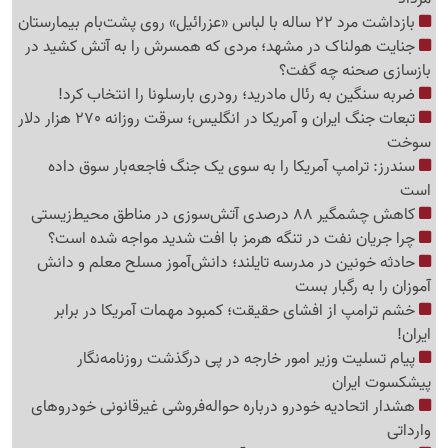
بازداشت مرد 22 ساله با لباس «عزرائیل» روی پشت‌بام بیمارستان
جنایت هولناک در مشهد؛ مردی که همسرش را به آتش کشید در
بازسازی صحنه چه گفت؟
ضربه سنگین به رئال مادرید؛ رودری بارسلونا را انتخاب کرد!
تبعات جنگ ایران و آمریکا در انگلیس؛ سرقت روزانه 270 هزار دلار
سوخت
سندرز: ترامپ آمریکا را به سوی یک جنگ فاجعه‌بار سوق داده
است
کاهش چشمگیر 88 درصدی آتش‌سوزی در مناطق محیط‌زیستی
چرا جریان نفت در تنگه هرمز با افت شدید مواجه شده است؟
حادثه خونین در مدرسه تایلند؛ دانش‌آموز مسلح معلم و دانش
آموزان را به رگبار بست
خشم ترامپ از افشای حقیقت؛ کمبود مهمات آمریکا در برابر
ایران!
پیام تسلیت وزیر امور خارجه در پی درگذشت روزنامه‌نگار
پیشکسوت ایران
هشدار اتحادیه خودرو درباره حواله‌فروشی غیرقانونی خودروهای
وارداتی