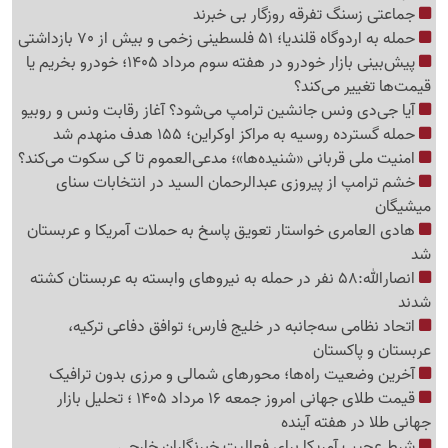
جماعتی زسنگ تفرقه روزگار بی خبرند
حمله به اردوگاه قلندیا؛ 51 فلسطینی زخمی و بیش از 70 بازداشتی
پیش‌بینی بازار خودرو در هفته سوم مرداد 1405؛ خودرو بخریم یا
قیمت‌ها تغییر می‌کند؟
آیا جی‌دی ونس جانشین ترامپ می‌شود؟ آغاز رقابت ونس و روبیو
حمله گسترده روسیه به مراکز اوکراین؛ 155 هدف منهدم شد
امنیت ملی قربانی «شنیده‌ها»؛ مدعی‌العموم تا کی سکوت می‌کند؟
خشم ترامپ از پیروزی عبدالرحمان السید در انتخابات سنای
میشیگان
هادی العامری خواستار تعویق پاسخ به حملات آمریکا و عربستان
شد
انصارالله:58 نفر در حمله به نیروهای وابسته به عربستان کشته
شدند
اتحاد نظامی سه‌جانبه در خلیج فارس؛ توافق دفاعی ترکیه،
عربستان و پاکستان
آخرین وضعیت راه‌ها؛ محورهای شمالی و مرزی بدون ترافیک
قیمت طلای جهانی امروز جمعه 16 مرداد 1405 ؛ تحلیل بازار
جهانی طلا در هفته آینده
شرط عجیب آمریکا برای فعالیت خبرنگاران خارجی