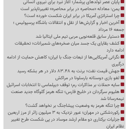
پایان عصر تولدهای پرشمار؛ آغاز نبرد برای نیروی انسانی
یمن: معادله «محاصره در برابر محاصره» تغییرناپذیر است
چرا استراتژی آمریکا در برابر ایران شکست خورده است؟
آخرین اخبار و گزارش‌ها از نقل و انتقالات باشگاه پرسپولیس ؛
جمعه 16 مرداد
دستیار سابق قلعه‌نویی مربی تیم ملی ایتالیا شد
کشف بقایای یک جسد میان صخره‌های شمیرانات؛ تحقیقات
ادامه دارد
نگرانی آمریکایی‌ها از تبعات جنگ با ایران؛ کاهش حمایت از ادامه
درگیری
جهش قیمت نفت؛ برنت به 83.48 دلار در هر بشکه رسید
لغو بازی دوستانه بارسلونا در مراکش
سایه حملات بر مذاکرات رم؛ توقف دیپلماسی تا انتخابات اسرائیل
هلیوم سرگردان در خلیج فارس؛ تنگه هرمز گلوگاه جدید صنعت
نیمه‌رسانا شد
چرا تنگه هرمز به وضعیت پیشاجنگ بر نخواهد گشت؟
رکوردشکنی در مهران؛ عبور نزدیک به 3 میلیون زائر از مرز اربعین
جزئیات برکناری دو مقام ارشد موساد در پی شکست طرح تغییر
نظام ایران