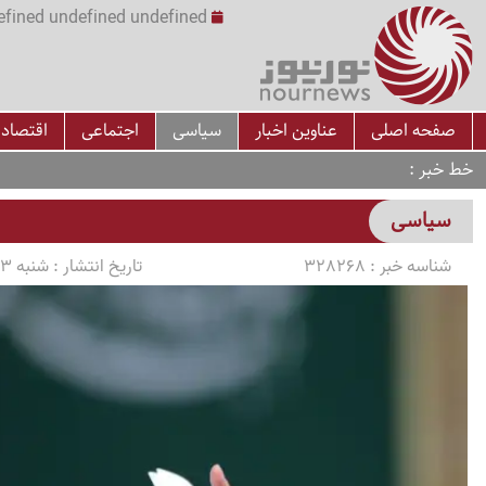
undefined undefined undefined undefined | س
صفحه اصلی
عناوین اخبار
سیاسی
اجتماعی
اقتصاد
خط خبر
سیاسی
شناسه خبر :
328268
تاریخ انتشار :
شنبه 1405/04/13 ساعت 16:00