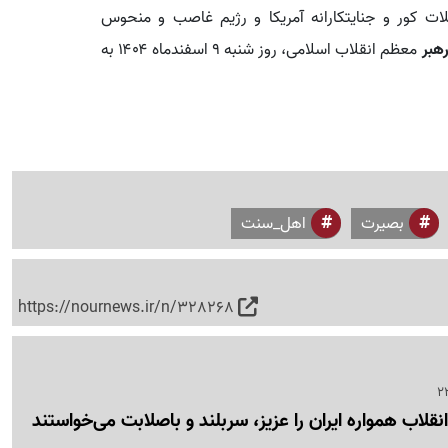
ات کور و جنایتکارانه آمریکا و رژیم غاصب و منحوس
هبر
معظم انقلاب اسلامی، روز شنبه ۹ اسفندماه ۱۴۰۴ به
بصیرت
اهل_سنت
https://nournews.ir/n/328268
قلاب همواره ایران را عزیز، سربلند و باصلابت می‌خواستند