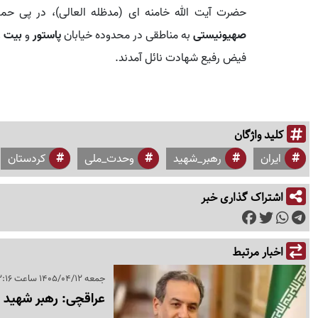
حضرت آیت الله خامنه ای (مدظله العالی)، در پی حمل
صهیونیستی
به مناطقی در محدوده خیابان
پاستور
و
بیت ر
فیض رفیع شهادت نائل آمدند.
کلید واژگان
ایران
رهبر_شهید
وحدت_ملی
کردستان
اشتراک گذاری خبر
اخبار مرتبط
جمعه 1405/04/12 ساعت 22:16
عراقچی: رهبر شهید ان