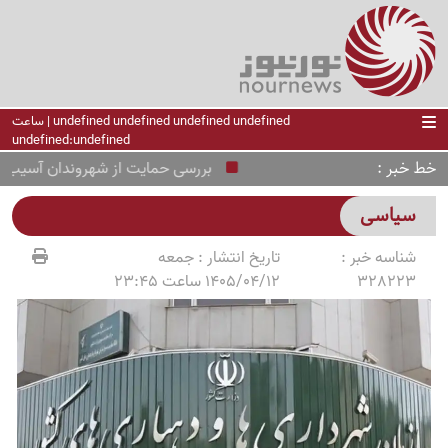
undefined undefined undefined undefined | ساعت
undefined:undefined
خط خبر
بررسی حمایت از شهروندان آسیب‌دیده 
سیاسی
شناسه خبر :
تاریخ انتشار :
جمعه
328223
1405/04/12 ساعت 23:45