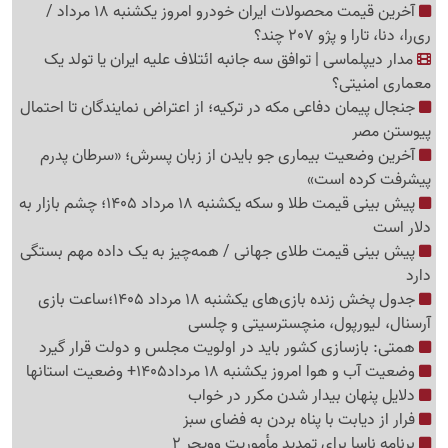
آخرین قیمت محصولات ایران خودرو امروز یکشنبه 18 مرداد /
ری‌را، دنا، تارا و پژو 207 چند؟
مدار دیپلماسی | توافق سه جانبه ائتلاف علیه ایران یا تولد یک
معماری امنیتی؟
جنجال پیمان دفاعی مکه در ترکیه؛ از اعتراض نمایندگان تا احتمال
پیوستن مصر
آخرین وضعیت بیماری جو بایدن از زبان پسرش؛ «سرطان پدرم
پیشرفت کرده است»
پیش بینی قیمت طلا و سکه یکشنبه 18 مرداد 1405؛ چشم بازار به
دلار است
پیش بینی قیمت طلای جهانی / همه‌چیز به یک داده مهم بستگی
دارد
جدول پخش زنده بازی‌های یکشنبه 18 مرداد 1405؛ساعت بازی
آرسنال، لیورپول، منچسترسیتی و چلسی
همتی: بازسازی کشور باید در اولویت مجلس و دولت قرار گیرد
وضعیت آب و هوا امروز یکشنبه 18 مرداد1405+ وضعیت استانها
دلایل پنهان بیدار شدن مکرر در خواب
فرار از دیابت با پناه بردن به فضای سبز
برنامه ناسا برای تمدید مأموریت وویجر 2