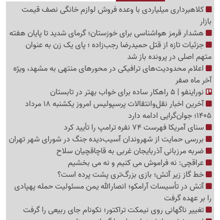
کلاهبرداری میلیاردی با وعده فروش لوازم خانگی نصف قیمت
بازار
هشدار قرمز هواشناسی برای خوزستان؛ گرمای شدید تا پایان هفته
جزئیات تازه از قتل حمیدرضا رجب‌زاده ؛ پای یک زن به عنوان
متهم اصلی در پرونده باز شد
اعلام محدودیت‌های ترافیکی در محورهای منتهی به مشهد، ویژه
آخر ماه صفر
نوراینفو | 5 راهکار ساده برای خواب بهتر در تابستان
آخرین اخبار نقل‌وانتقالات پرسپولیس امروز یکشنبه 18 مرداد
1405؛ جوان‌گرایی ادامه دارد
سنای آمریکا فهرست 74 نفره ترامپ را تأیید کرد
بررسی حمایت از شهروندان آسیب‌دیده جنگ در شورای شهر تهران
ضربه مرزبانی آذربایجان غربی به قاچاقچیان سلاح
عراقچی: نه فراموش می کنیم و نه می بخشیم
خط گاز زیر آتش؛ بازی بزرگ‌تری پشت پرده است؟
آتش در تأسیسات آرامکو؛ انصارالله یمن مسئولیت حمله پهپادی
را بر عهده گرفت
تغییر ناگهانی روی نیمکت تراکتور؛ نکونام جای ربیعی را گرفت