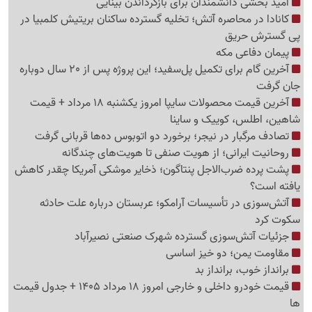
امید بخشی دانشمندان برای بازگرداندن بینایی
کانادا در محاصره آتش؛ تخلیه گسترده ساکنان بریتیش کلمبیا در
پی گسترش حریق
پیمان دفاعی مکه
آخرین گام برای تکمیل پل‌سفید؛ این پروژه پس از 20 سال دوباره
جان گرفت
آخرین قیمت محصولات سایپا امروز یکشنبه 18 مرداد + قیمت
شاهین، اطلس، کوییک و ساینا
تصادف مرگبار در نیجر؛ برخورد دو اتوبوس ده‌ها قربانی گرفت
روحانیت ایرانی؛ از هویت صنفی تا هویت‌های چندگانه
پشت پرده ضرب‌الاجل پنتاگون؛ ذخایر موشکی آمریکا چقدر کاهش
یافته است؟
آتش‌سوزی در تأسیسات آرامکو؛ عربستان درباره علت حادثه
سکوت کرد
جزئیات آتش‌سوزی گسترده شهرک صنعتی نصیرآباد
مقاومت یمن؛ دو خیز اساسی
برانداز خوب، برانداز بد
قیمت خودرو داخلی و خارجی امروز 18 مرداد 1405 + جدول قیمت
ها