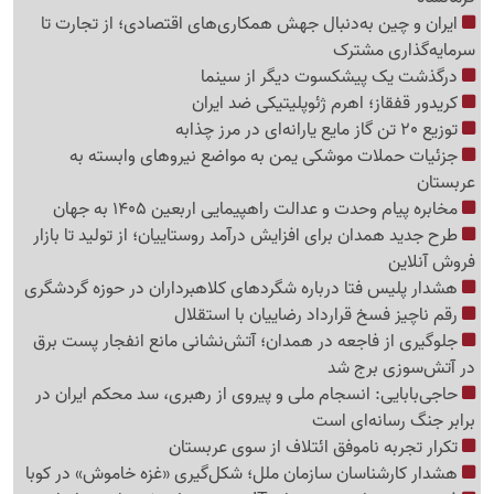
ایران و چین به‌دنبال جهش همکاری‌های اقتصادی؛ از تجارت تا
سرمایه‌گذاری مشترک
درگذشت یک پیشکسوت دیگر از سینما
کریدور قفقاز؛ اهرم ژئوپلیتیکی ضد ایران
توزیع 20 تن گاز مایع یارانه‌ای در مرز چذابه
جزئیات حملات موشکی یمن به مواضع نیروهای وابسته به
عربستان
مخابره پیام وحدت و عدالت راهپیمایی اربعین 1405 به جهان
طرح جدید همدان برای افزایش درآمد روستاییان؛ از تولید تا بازار
فروش آنلاین
هشدار پلیس فتا درباره شگردهای کلاهبرداران در حوزه گردشگری
رقم ناچیز فسخ قرارداد رضاییان با استقلال
جلوگیری از فاجعه در همدان؛ آتش‌نشانی مانع انفجار پست برق
در آتش‌سوزی برج شد
حاجی‌بابایی: انسجام ملی و پیروی از رهبری، سد محکم ایران در
برابر جنگ رسانه‌ای است
تکرار تجربه ناموفق ائتلاف از سوی عربستان
هشدار کارشناسان سازمان ملل؛ شکل‌گیری «غزه‌ خاموش» در کوبا