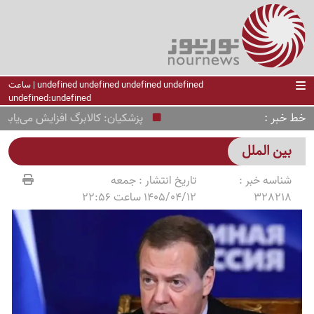
undefined undefined undefined undefined | ساعت
undefined:undefined
خط خبر
پزشکیان: کالابرگ افزایش می‌یابد؛ ارز
بین الملل
شناسه خبر :
تاریخ انتشار :
جمعه
328218
1405/04/12 ساعت 22:56