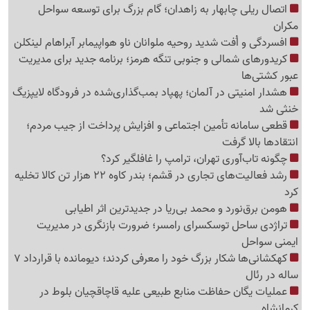
اتصال ریلی چابهار به زاهدان؛ گام بزرگ برای توسعه سواحل
مکران
افسردگی و اُفت شدید روحیه ملوانان ناو هواپیمابر آبراهام لینکلن
کریدورهای شمالی و جنوبی تنگه هرمز؛ برنامه جدید برای مدیریت
عبور کشتی‌ها
هشدار امنیتی در آلمان؛ پهپاد بمب‌گذاری‌شده در فرودگاه لایپزیگ
خنثی شد
قطعی سامانه تأمین اجتماعی و افزایش پرداخت از جیب مردم؛
انتقادها بالا گرفت
چگونه تاب‌آوری تهران، ترامپ را غافلگیر کرد؟
رشد فعالیت‌های تجاری در قشم؛ بندر کاوه 22 هزار تن کالا تخلیه
کرد
هومن برق‌نورد و محمد بی‌ریا در جدیدترین اثر اطیابی
تراژدی ساحل توسکسرای رامسر؛ ضرورت بازنگری در مدیریت
ایمنی سواحل
کهکشانی‌ها شکار بزرگ خود را معرفی کردند؛ دیومانده با قرارداد 7
ساله در رئال
عملیات یگان حفاظت منابع طبیعی علیه قاچاقچیان بلوط در
کرمانشاه