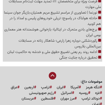
فرصت ویژه برای متخصصان IT؛ تمدید مهلت ثبت‌نام مسابقات
ملی مهارت
نورنما | تصاویری از مراسم تشییع مریم همتیان،بازیگر جوان سینما
حادثه هولناک در یاسوج؛ تریلی خودروهای پلیس و امداد را در
هم کوبید
برج‌های بادی متحرک در ایتالیا؛ بازخوانی هوشمندانه هنر معماری
بومی ایران
رکوردشکنی دوباره زهرا زارعی؛ شاهکار زنانه در مسابقات
بین‌المللی بلاروس
ادامه روند رم یعنی تضییع حقوق ملی و خدشه به حاکمیت لبنان
تحقیق درباره جنایت جنگی
موضوعات داغ:
تنگه هرمز
آمریکا
ایران
ترامپ
اربعین
عراق
غزه
روسیه
اسرائیل
رژیم صهیونیستی
دونالد ترامپ
مرز مهران
فلسطین
عربستان
تهران