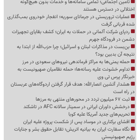
تأمین اجتماعی؛ تمامی سامانه‌ها و خدمات بدون هیچ‌گونه
اختلالی در دسترس هستند
عملیات تروریستی در جرمانای سوریه؛ انفجار خودروی بمب‌گذاری
شده قربانی گرفت
ردپای شرکت آلمانی در حملات به ایران؛ کشف بقایای تجهیزات
دشمن در فرودگاه جهرم
بن‌بست در مذاکرات لبنان و اسرائیل؛ چرا حزب‌الله از ابتدا به
نتیجه آن بدبین بود؟
حمله یمنی‌ها به مراکز فرماندهی نیروهای سعودی در مرز
تداوم خشونت علیه رسانه‌ها؛ حمله نظامیان صهیونیست به
خبرنگار پرس تی وی
هشدار آتشین انصارالله: هدف قرار گرفتن اردوگاه‌های عربستان
در راه است
ثبت 67 میلیون تردد در محورهای منتهی به مرزها
درخشش داوران ایرانی در سمینار سالانه AFC در تاشکند
تحریم‌های جدید آمریکا علیه کوبا
افشای برکناری در موساد پس از شکست پروژه علیه ایران
نگاه سفارت ایران به بیانیه اتریش؛ تقابل حقوق بشر و جنایات
رژیم صهیونیستی