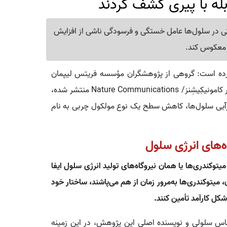
بله با پیری کشف کردند
ی در سلول‌ها عامل خستگی و فرسودگی ناشی از افزایش
ا معکوس کند.
 آورده است: گروهی از پژوهشگران مؤسسه فریتس لیپمان
آلمان در مطالعه جدیدی که نتایج آن در مجله معتبر نیچِر کامونیکِیشِنز/ Nature Communications منتشر شده،
رآیی سلول‌ها، کاهش سطح یک نوع مولکول چربی به نام
‌های انرژی سلول
کندری‌ها یا همان نیروگاه‌های تولید انرژی سلول ایفا
میتوکندری‌ها به‌مرور زمان از هم می‌پاشند، ساختار خود
 شکل کارآمد تأمین کنند.
یوا (Tetiana Poliezhaieva)، زیست‌شناس سلولی و نویسنده اصلی این پژوهش، در این زمینه