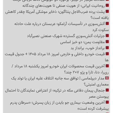
روحانیت ایرانی؛ از هویت صنفی تا هویت‌های چندگانه
پشت پرده ضرب‌الاجل پنتاگون؛ ذخایر موشکی آمریکا چقدر کاهش
یافته است؟
آتش‌سوزی در تأسیسات آرامکو؛ عربستان درباره علت حادثه
سکوت کرد
جزئیات آتش‌سوزی گسترده شهرک صنعتی نصیرآباد
مقاومت یمن؛ دو خیز اساسی
برانداز خوب، برانداز بد
قیمت خودرو داخلی و خارجی امروز 18 مرداد 1405 + جدول قیمت
ها
آخرین قیمت محصولات ایران خودرو امروز یکشنبه 18 مرداد /
ری‌را، دنا، تارا و پژو 207 چند؟
مدار دیپلماسی | توافق سه جانبه ائتلاف علیه ایران یا تولد یک
معماری امنیتی؟
جنجال پیمان دفاعی مکه در ترکیه؛ از اعتراض نمایندگان تا احتمال
پیوستن مصر
آخرین وضعیت بیماری جو بایدن از زبان پسرش؛ «سرطان پدرم
پیشرفت کرده است»