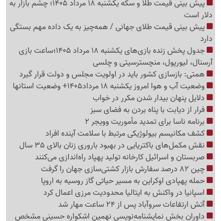
پیش بینی قیمت طلا و سکه یکشنبه 18 مرداد 1405؛ چشم بازار به
دلار است
پیش بینی قیمت طلای جهانی / همه‌چیز به یک داده مهم بستگی
دارد
جدول پخش زنده بازی‌های یکشنبه 18 مرداد 1405؛ساعت بازی
آرسنال، لیورپول، منچسترسیتی و چلسی
همتی: بازسازی کشور باید در اولویت مجلس و دولت قرار گیرد
وضعیت آب و هوا امروز یکشنبه 18 مرداد1405+ وضعیت استانها
دلایل پنهان بیدار شدن مکرر در خواب
فرار از دیابت با پناه بردن به فضای سبز
برنامه ناسا برای تمدید مأموریت وویجر 2
کشف مکانیسم بیولوژیکی مرتبط با سلامت آینده افراد
نقش مکمل‌های باکتریایی در بهبود باروری زنان بالای 35 سال
صربستان و اسرائیل کارخانه تولید پهپاد راه‌اندازی می‌کنند
چین 82 درصد سفارش بازار کشتی‌سازی جهان را گرفت
حمله پهپادی اوکراین به مسیر حیاتی گاز روسیه به اروپا
اسپانیا در واکنش به ایتالیا محدودیت مرزی اعمال کرد
آتش ارتفاعات سروآباد پس از 24 ساعت مهار شد
داوران بخش نمایشنامه‌نویسی نهمین اشکواره حسینی مشخص