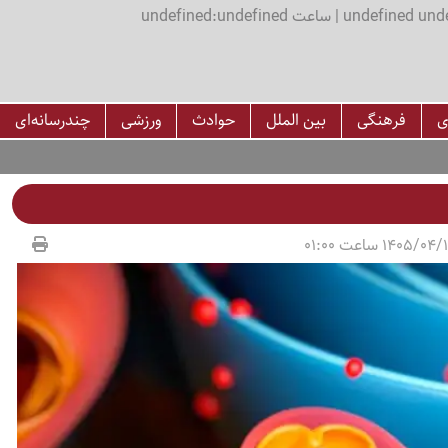
اعت undefined:undefined
ی
فرهنگی
بین الملل
حوادث
ورزشی
چندرسانه‌ای