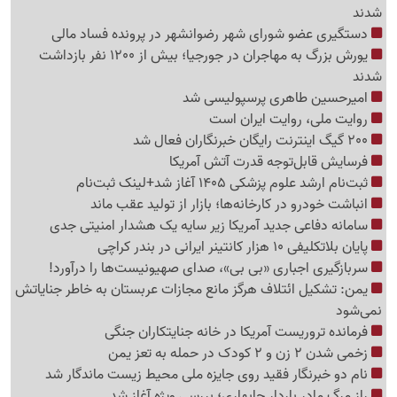
شدند
دستگیری عضو شورای شهر رضوانشهر در پرونده فساد مالی
یورش بزرگ به مهاجران در جورجیا؛ بیش از 1200 نفر بازداشت
شدند
امیرحسین طاهری پرسپولیسی شد
روایت ملی، روایت ایران است
200 گیگ اینترنت رایگان خبرنگاران فعال شد
فرسایش قابل‌توجه قدرت آتش آمریکا
ثبت‌نام ارشد علوم پزشکی 1405 آغاز شد+لینک ثبت‌نام
انباشت خودرو در کارخانه‌ها؛ بازار از تولید عقب ماند
سامانه دفاعی جدید آمریکا زیر سایه یک هشدار امنیتی جدی
پایان بلاتکلیفی 10 هزار کانتینر ایرانی در بندر کراچی
سربازگیری اجباری «بی بی»، صدای صهیونیست‌ها را درآورد!
یمن: تشکیل ائتلاف هرگز مانع مجازات عربستان به خاطر جنایاتش
نمی‌شود
فرمانده تروریست آمریکا در خانه جنایتکاران جنگی
زخمی شدن 2 زن و 2 کودک در حمله به تعز یمن
نام دو خبرنگار فقید روی جایزه ملی محیط زیست ماندگار شد
راز مرگ مادر باردار چابهاری؛ بررسی ویژه آغاز شد