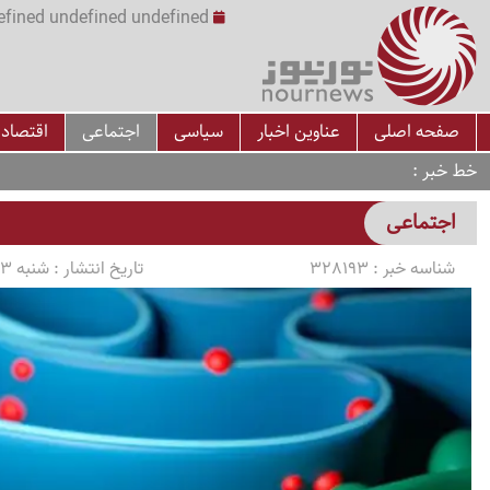
undefined undefined undefined undefined | س
صفحه اصلی
عناوین اخبار
سیاسی
اجتماعی
اقتصاد
خط خبر
اجتماعی
شناسه خبر :
328193
تاریخ انتشار :
شنبه 1405/04/13 ساعت 01:00