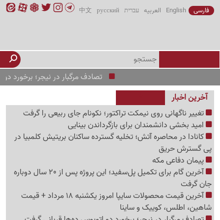
فارسی
English
العربیه
עברית
русский
中文
تصادف مرگبار در نیجر؛ برخورد دو اتوبوس ده‌
آخرین اخبار
تغییر ناگهانی روی نیمکت تراکتور؛ نکونام جای ربیعی را گرفت
امید بخشی دانشمندان برای بازگرداندن بینایی
کانادا در محاصره آتش؛ تخلیه گسترده ساکنان بریتیش کلمبیا در
پی گسترش حریق
پیمان دفاعی مکه
آخرین گام برای تکمیل پل‌سفید؛ این پروژه پس از 20 سال دوباره
جان گرفت
آخرین قیمت محصولات سایپا امروز یکشنبه 18 مرداد + قیمت
شاهین، اطلس، کوییک و ساینا
تصادف مرگبار در نیجر؛ برخورد دو اتوبوس ده‌ها قربانی گرفت