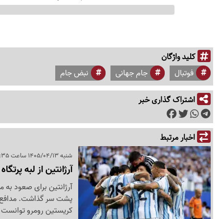
کلید واژگان
فوتبال
جام جهانی
نبض جام
اشتراک گذاری خبر
اخبار مرتبط
شنبه 1405/04/13 ساعت 07:35
آرژانتین از لبه پرتگ
پشت سر گذاشت. مدافع عن