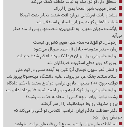
اسحاق دار: توافق مکه به ثبات منطقه کمک می‌کند
انفجار مهیب شهر المخا یمن را لرزاند
هشدار بانک آمریکایی درباره افت شدید ذخایر نفت آمریکا
شباب الاهلی گزینه میزبانی آسیایی استقلال شد
بازگشت مهران مدیری به تلویزیون؛ شصت‌چی پس از ماه صفر
می‌آید
اردوغان: توافق‌نامه مکه علیه هیچ کشوری نیست
رمان «مدیر مدرسه» جلال آل‌احمد سریال می‌شود
برنامه خاموشی برق تهران فردا 17 مرداد اعلام شد+ جزییات
روزی که وزیر دفاع اسکورت خبرنگاران شد
واکنش فدراسیون فوتبال آرژانتین به آینده مسی در تیم ملی
استاد منتقد جنگ غزه در پرونده علیه دانشگاه مینه‌سوتا پیروز شد
توقف پروژه 400 میلیون دلاری ترامپ در کاخ سفید با حکم دادگاه
برنامه خاموشی برق کهکیلویه و بویر احمد شنبه 17 مرداد اعلام شد
پشت توافق ریاض، چه کسی از معادله حذف می‌شود؟
پرو و مکزیک روابط دیپلماتیک را از سر گرفتند
دفتر حفاظت منافع ایران: ترامپ التماس توافقی را می‌کند که
خودش ویران کرد
المشاط: تمام جهان را هم بسیج کنی فایده‌ای برایت نخواهد