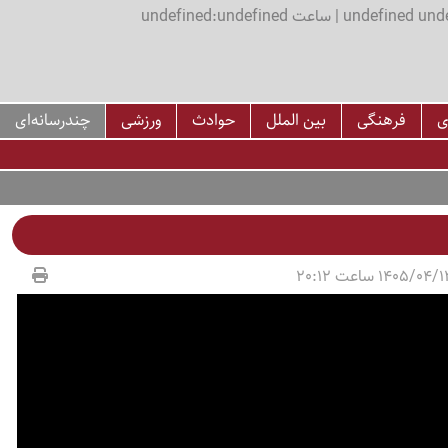
اعت undefined:undefined
ی
فرهنگی
بین الملل
حوادث
ورزشی
چندرسانه‌ای