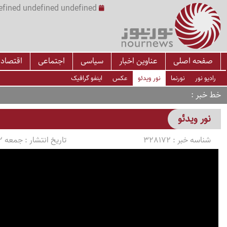
undefined undefined undefined undefined | س
صفحه اصلی
عناوین اخبار
سیاسی
اجتماعی
اقتصاد
رادیو نور
نورنما
نور ویدئو
عکس
اینفو گرافیک
خط خبر
نور ویدئو
شناسه خبر :
328172
تاریخ انتشار :
جمعه 1405/04/12 ساعت 20:12