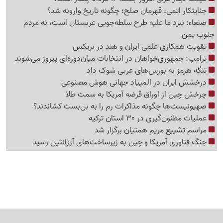
جنایتکار اتمی، قهرمان صلح؛ چگونه تاریخ وارونه شد؟
صنعاء: نبرد ما علیه طرح سلطه‌جویی عربستان است، نه مردم
جنوب یمن
تقویت همکاری علمی ایران و هند در بریکس
ترامپ: جمهوری‌خواهان در انتخابات میان‌دوره‌ای پیروز می‌شوند
تنگه هرمز به بورس‌های عربی شوک داد
درخشش ایران در المپیاد جهانی هوش مصنوعی
چرخش چین از اوراق قرضه آمریکا به سمت طلا
صهیونیست‌ها چگونه مذاکرات رم را به بن‌بست کشاندند؟
عملیات مظنون‌گیری در 30 استان ترکیه
مراسم تشییع مریم همتیان برگزار شد
جنگ فناوری آمریکا و چین به زیرساخت‌های آرژانتین رسید