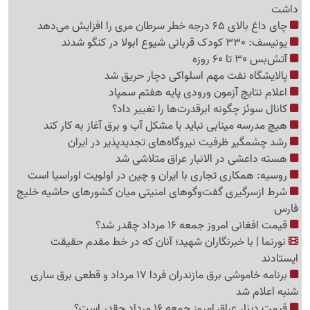
داشت
چای داغ بالای 65 درجه خطر سرطان مری را افزایش می‌دهد
یونیسف: 330 کودک قربانی شیوع ابولا در کنگو شدند
آتش‌بس 30 تا 60 روزه
پالایشگاه نفت مهم اسلواکی دچار حریق شد
اعلام نتایج آزمون ورودی پایه هفتم سمپاد
کانال سوئز چگونه ابرقدرت‌ها را تغییر داد؟
هیچ مدرسه مینابی نباید با مشکل آب و برق آغاز به کار کند
رشد چشمگیر ظرفیت نیروگاه‌های تجدیدپذیر در ایران
هسته داعشی در الانبار عراق متلاشی شد
روسیه: همکاری تجاری با ایران و چین در اولویت اوراسیا است
شرط ازسرگیری گفت‌وگوهای امنیتی میان کشورهای حاشیه خلیج
فارس
قیمت افغانی امروز جمعه 16 مرداد چقدر شد؟
نورنما | با خبرنگاران شهید؛ آنان که در خط مقدم حقیقت
ایستادند
برنامه خاموشی برق مازندران فردا 17 مرداد و قطعی برق ساری
شنبه اعلام شد
قیمت دینار عراق امروز جمعه 16 مرداد چقدر است؟