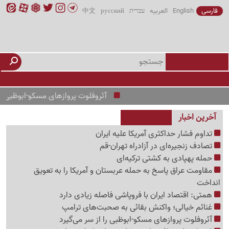
فارسی
English
العربیه
עברית
русский
中文
آئروفلوت پروازهای مسکو-ابوظبی را از
آخرین اخبار
تداوم فشار حداکثری آمریکا علیه ایران
تصادف زنجیره‌ای در آزادراه تهران-قم
حمله پهپادی به کشتی ترکیه‌ای
مقاومت عراق پاسخ به حمله عربستان و آمریکا را به تعویق
انداخت
همتی: اقتصاد ایران با فروپاشی فاصله زیادی دارد
غنائم خیالی؛ واکنش بقائی به صحبت‌های ترامپ
آئروفلوت پروازهای مسکو-ابوظبی را از سر می‌گیرد