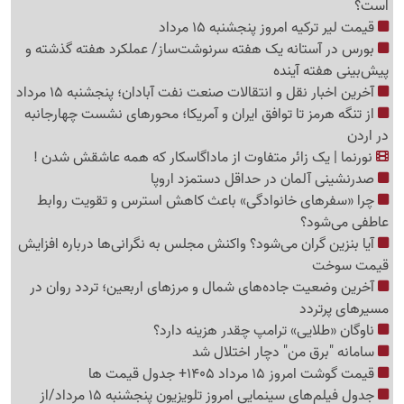
است؟
قیمت لیر ترکیه امروز پنجشنبه 15 مرداد
بورس در آستانه یک هفته سرنوشت‌ساز/ عملکرد هفته گذشته و
پیش‌بینی هفته آینده
آخرین اخبار نقل‌ و انتقالات صنعت نفت آبادان؛ پنجشنبه 15 مرداد
از تنگه هرمز تا توافق ایران و آمریکا؛ محورهای نشست چهارجانبه
در اردن
نورنما | یک زائر متفاوت از ماداگاسکار که همه عاشقش شدن !
صدرنشینی آلمان در حداقل دستمزد اروپا
چرا «سفرهای خانوادگی» باعث کاهش استرس و تقویت روابط
عاطفی می‌شود؟
آیا بنزین گران می‌شود؟ واکنش مجلس به نگرانی‌ها درباره افزایش
قیمت سوخت
آخرین وضعیت جاده‌های شمال و مرزهای اربعین؛ تردد روان در
مسیرهای پرتردد
ناوگان «طلایی» ترامپ چقدر هزینه دارد؟
سامانه "برق من" دچار اختلال شد
قیمت گوشت امروز 15 مرداد 1405+ جدول قیمت ها
جدول فیلم‌های سینمایی امروز تلویزیون پنجشنبه 15 مرداد/از