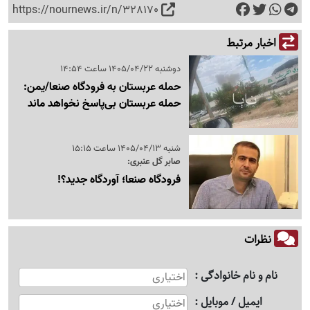
https://nournews.ir/n/328170
اخبار مرتبط
دوشنبه 1405/04/22 ساعت 14:54
حمله عربستان به فرودگاه صنعا/یمن:
حمله عربستان بی‌پاسخ نخواهد ماند
شنبه 1405/04/13 ساعت 15:15
صابر گل عنبری:
فرودگاه صنعا؛ آوردگاه جدید؟!
نظرات
نام و نام خانوادگی
ایمیل / موبایل