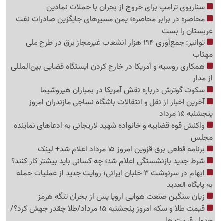
سناریوی ترامپ برای خروج از بحران با حملات نمادین
محاصره در برابر محاصره؛ یمن مسیرهای جایگزین صادرات نفت
عربستان را بست
توانیر: جمع‌آوری 194 هزار انشعاب غیرمجاز برق در طرح ملی
مهتاب
همکاری روسیه و آمریکا در خارج کردن ایستگاه فضایی بین‌المللی
از مدار
سکوت گوترش درباره نقش آمریکا در بمباران هیروشیما
آخرین اخبار از نقل و انتقالات باشگاه نساجی مازندران امروز
پنجشنبه 15 مرداد
واکنش قوه قضاییه و خانواده شهید لاریجانی به ادعاهای نماینده
مجلس
برنامه قطعی برق قزوین امروز 15 مرداد اعلام شد+ لینک
شرط جدید بازنشستگی اعلام شد؛ چه کسانی باید بیشتر کار کنند؟
ابهام در سرنوشت 3 خلبان ایرانی؛ روایت جدید از عملیات حمله
به پایگاه العدید
زیان سنگین صنعت هوایی اروپا پس از بحران تنگه هرمز
قیمت طلا و سکه امروز پنجشنبه 15 مرداد/طلا چقدر جهش کرد؟/
جدول قیمت ها