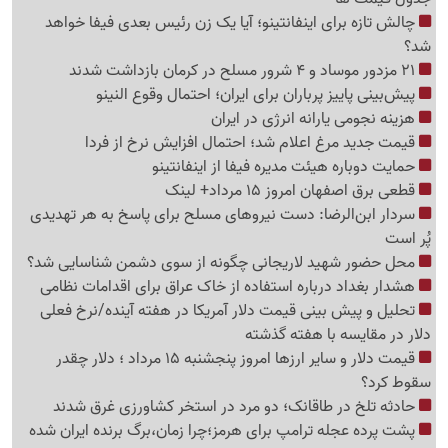
چالش تازه برای اینفانتینو؛ آیا یک زن رئیس بعدی فیفا خواهد
شد؟
21 مزدور موساد و 4 شرور مسلح در کرمان بازداشت شدند
پیش‌بینی پاییز پرباران برای ایران؛ احتمال وقوع النینو
هزینه نجومی یارانه انرژی در ایران
قیمت جدید مرغ اعلام شد؛ احتمال افزایش نرخ از فردا
حمایت دوباره هیئت مدیره فیفا از اینفانتینو
قطعی برق اصفهان امروز 15 مرداد+ لینک
سردار ابن‌الرضا: دست نیروهای مسلح برای پاسخ به هر تهدیدی
پُر است
محل حضور شهید لاریجانی چگونه از سوی دشمن شناسایی شد؟
هشدار بغداد درباره استفاده از خاک عراق برای اقدامات نظامی
تحلیل و پیش بینی قیمت دلار آمریکا در هفته آینده/نرخ فعلی
دلار در مقایسه با هفته گذشته
قیمت دلار و سایر ارزها امروز پنجشنبه 15 مرداد ؛ دلار چقدر
سقوط کرد؟
حادثه تلخ در طاقانک؛ دو مرد در استخر کشاورزی غرق شدند
پشت پرده عجله ترامپ برای هرمز؛چرا زمان،برگ برنده ایران شده