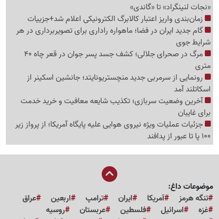
«نجات لنینگراد» تا «گاندی»
زمان‌بندی واریز اعتبار کالابرگ الکترونیکی اعلام شد+جزییات
گام جدید ایران در فضا؛ ماهواره راداری برای تصویربرداری در هر
شرایط جوی
مرگ در صحرای جلالی؛ کشف جسد پسر جوان در قعر چاه 40
متری
رونمایی از سرمربی جدید منچستریونایتد؛ جانشین اسکینر از
اسکاتلند آمد
آخرین وضعیت سربازی؛ تکذیب شایعه معافیت و خرید خدمت
برای غایبان
جزئیات عملیات ویژه نیروی هوایی علیه پایگاه آمریکا؛ از پرواز زیر
100 پا تا عبور از پدافند
موضوعات داغ:
تنگه هرمز
آمریکا
ایران
ترامپ
اربعین
عراق
غزه
اسرائیل
فلسطین
عربستان
روسیه