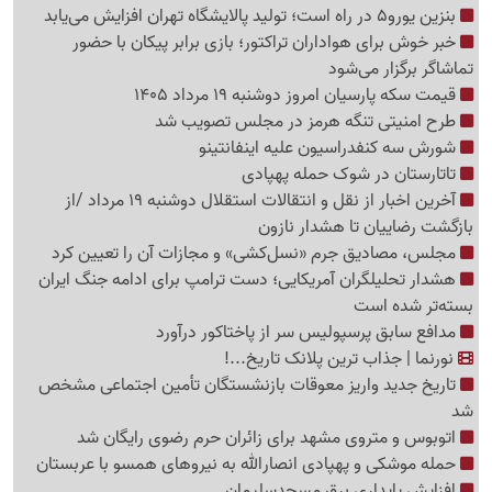
بنزین یورو5 در راه است؛ تولید پالایشگاه تهران افزایش می‌یابد
خبر خوش برای هواداران تراکتور؛ بازی برابر پیکان با حضور
تماشاگر برگزار می‌شود
قیمت سکه پارسیان امروز دوشنبه 19 مرداد 1405
طرح امنیتی تنگه هرمز در مجلس تصویب شد
شورش سه کنفدراسیون علیه اینفانتینو
تاتارستان در شوک حمله پهپادی
آخرین اخبار از نقل‌ و انتقالات استقلال دوشنبه 19 مرداد /از
بازگشت رضاییان تا هشدار نازون
مجلس، مصادیق جرم «نسل‌کشی» و مجازات آن را تعیین کرد
هشدار تحلیلگران آمریکایی؛ دست ترامپ برای ادامه جنگ ایران
بسته‌تر شده است
مدافع سابق پرسپولیس سر از پاختاکور درآورد
نورنما | جذاب ترین پلانک تاریخ...!
تاریخ جدید واریز معوقات بازنشستگان تأمین اجتماعی مشخص
شد
اتوبوس و متروی مشهد برای زائران حرم رضوی رایگان شد
حمله موشکی و پهپادی انصارالله به نیروهای همسو با عربستان
افزایش پایداری برق مسجدسلیمان