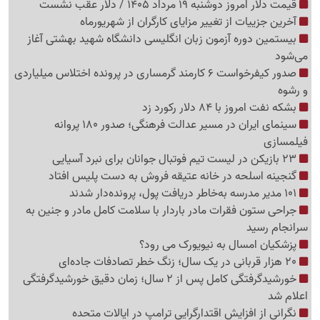
قیمت دلار امروز دوشنبه 19 مرداد 1405 / دلار عقب نشست
آخرین جزییات از تغییر مزایای کارگران از شهریورماه
بیستمین دوره آزمون زبان انگلیسی دانشگاه شهید بهشتی آغاز
می‌شود
صدور کیفرخواست 6 کارمند گرمساری در پرونده اختلاس میلیاردی
و رشوه
بشکه نفت امروز با 84 دلار رکورد زد
سینمای ایران در مسیر عدالت فرهنگی؛ صدور 180 پروانه
فیلمسازی
23 بازیکن در لیست تیم فوتبال جوانان برای نبرد آسیایی
گنجینه اسلحه در خانه عتیقه فروش به دست پلیس افتاد
101 مدیر مدرسه به‌خاطر دریافت پول، پرونده‌دار شدند
جراحی ستون فقرات مادر باردار با سلامت کامل مادر و جنین به
سرانجام رسید
پزشکیان امسال به نیویورک می رود؟
20 هزار قربانی در یک سال؛ زنگ خطر تصادفات جاده‌ای
خورشیدگرفتگی کامل پس از 2 سال؛ زمان دقیق خورشیدگرفتگی
اعلام شد
نگرانی از افزایش اقتدارگرایی ترامپ در ایالات متحده