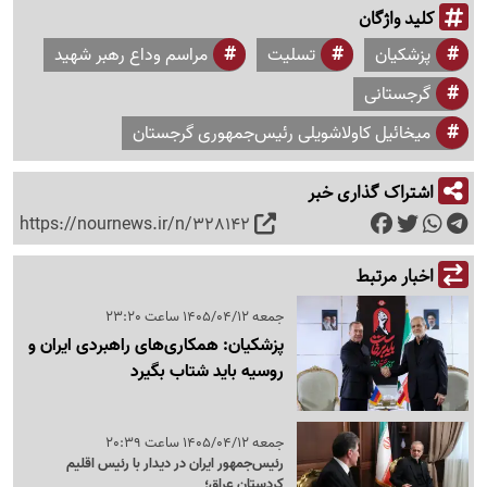
کلید واژگان
پزشکیان
تسلیت
مراسم وداع رهبر شهید
گرجستانی
میخائیل کاولاشویلی رئیس‌جمهوری گرجستان
اشتراک گذاری خبر
https://nournews.ir/n/328142
اخبار مرتبط
جمعه 1405/04/12 ساعت 23:20
پزشکیان: همکاری‌های راهبردی ایران و
روسیه باید شتاب بگیرد
جمعه 1405/04/12 ساعت 20:39
رئیس‌جمهور ایران در دیدار با رئیس اقلیم
کردستان عراق؛