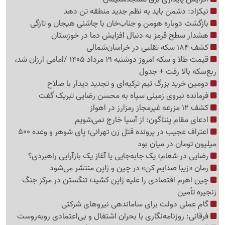
نیکزاد: دشمن باید به نظم جدید منطقه تن دهد
بازگشت دوباره هومن و جناب‌خان با چاشنی هیجان و تازگی
هشدار سطح قرمز به دنبال افزایش دما در خوزستان
کشف 184 سکه تقلبی در خراسان‌شمالی
قیمت طلا و سکه امروز دوشنبه 19 مرداد 1405 /امامی ارزان شد،
ربع‌سکه بالا رفت + جدول
دومین خرید بزرگ تیم ترکیه‌ای و تجدید دیدار با صلاح
فرمانده نیروی زمینی سپاه به محسن رضایی تبریک گفت
کشف 12 مزرعه غیرمجاز رمزارز در اهواز
ادعای مقام پنتاگون: از آسیا خارج نمی‌شویم
اعتراف عجیب در پرونده قتل زن تهرانی؛ پای شوهر و وعده 500
میلیون تومان در میان بود
رضایی در شعام؛ یک جابه‌جایی یا آغاز یک بازآرایی راهبردی؟
رمان «زیبا صدایم کن» در چین و ژاپن منتشر می‌شود
چین اهرم اقتصادی را علیه ژاپن کشید؛ تنگستن در مرکز جنگ
زنجیره تأمین
گام عملی دولت برای ساماندهی نیروهای شرکتی
فرقانی: روزنامه‌نگاری با بحران اشتغال و بی‌اعتمادی روبه‌روست