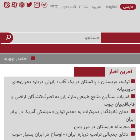
فارسی
English
العربیه
עברית
русский
中文
حضور چهره‌های کلیدی 
آخرین اخبار
ترکیه، عربستان و پاکستان در یک قاب؛ رایزنی درباره بحران‌های
خاورمیانه
ضربات سنگین منابع طبیعی مازندران به تصرف‌کنندگان اراضی و
قاچاقچیان چوب
اذعان قانونگذار دموکرات به «عدم توازن» موشکی آمریکا در برابر
ایران
محرمانه عربستان در مرز یمن
ادعای جنجالی ترامپ درباره ایران؛ «اوضاع در ایران بسیار خوب