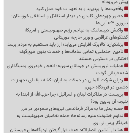
پیش می‌رود!»
واقعیت‌ها را بپذیرید و به تعهدات خود عمل کنید
حضور چهره‌های کلیدی در دیدار استقلال و استقلال خوزستان؛
پیروزی 3-0 آبی‌ها
واکنش دیپلماتیک به تهاجم رژیم صهیونیستی و آمریکا؛
گفتگوهای عراقچی و وزیر خارجه موریتانی
پزشکیان: کالابرگ افزایش می‌یابد؛ ارز باید مستقیم به مردم برسد
تأمین اجتماعی؛ تمامی سامانه‌ها و خدمات بدون هیچ‌گونه
اختلالی در دسترس هستند
عملیات تروریستی در جرمانای سوریه؛ انفجار خودروی بمب‌گذاری
شده قربانی گرفت
ردپای شرکت آلمانی در حملات به ایران؛ کشف بقایای تجهیزات
دشمن در فرودگاه جهرم
بن‌بست در مذاکرات لبنان و اسرائیل؛ چرا حزب‌الله از ابتدا به
نتیجه آن بدبین بود؟
حمله یمنی‌ها به مراکز فرماندهی نیروهای سعودی در مرز
تداوم خشونت علیه رسانه‌ها؛ حمله نظامیان صهیونیست به
خبرنگار پرس تی وی
هشدار آتشین انصارالله: هدف قرار گرفتن اردوگاه‌های عربستان