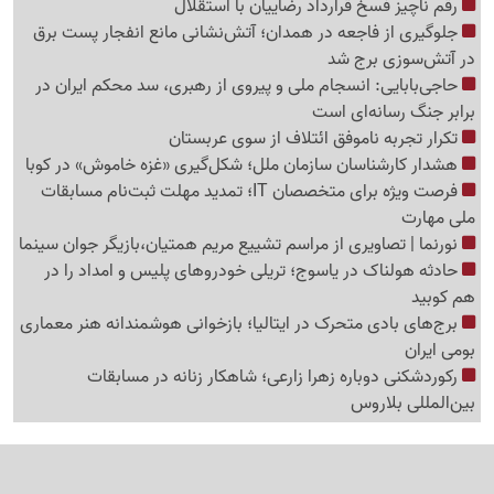
رقم ناچیز فسخ قرارداد رضاییان با استقلال
جلوگیری از فاجعه در همدان؛ آتش‌نشانی مانع انفجار پست برق
در آتش‌سوزی برج شد
حاجی‌بابایی: انسجام ملی و پیروی از رهبری، سد محکم ایران در
برابر جنگ رسانه‌ای است
تکرار تجربه ناموفق ائتلاف از سوی عربستان
هشدار کارشناسان سازمان ملل؛ شکل‌گیری «غزه‌ خاموش» در کوبا
فرصت ویژه برای متخصصان IT؛ تمدید مهلت ثبت‌نام مسابقات
ملی مهارت
نورنما | تصاویری از مراسم تشییع مریم همتیان،بازیگر جوان سینما
حادثه هولناک در یاسوج؛ تریلی خودروهای پلیس و امداد را در
هم کوبید
برج‌های بادی متحرک در ایتالیا؛ بازخوانی هوشمندانه هنر معماری
بومی ایران
رکوردشکنی دوباره زهرا زارعی؛ شاهکار زنانه در مسابقات
بین‌المللی بلاروس