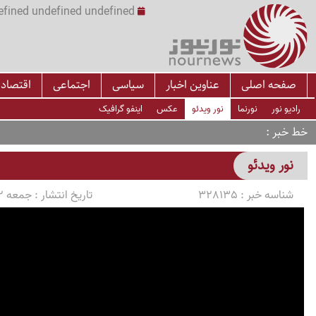
undefined undefined undefined undefined | س
صفحه اصلی
عناوین اخبار
سیاسی
اجتماعی
اقتصاد
رادیو نور
نورنما
نور ویدئو
عکس
اینفو گرافیک
خط خبر
نور ویدئو
شناسه خبر :
328135
تاریخ انتشار :
جمعه 1405/04/12 ساعت 18:21