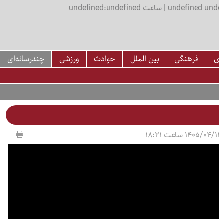
اعت undefined:undefined
ی
فرهنگی
بین الملل
حوادث
ورزشی
چندرسانه‌ای