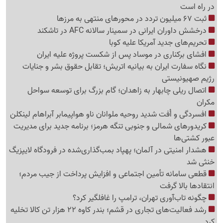
در راه است
ثبت 67 میلیون تردد در محورهای منتهی به مرزها
درخشش داوران ایرانی در سمینار سالانه AFC در تاشکند
تحریم‌های جدید آمریکا علیه کوبا
افشای برکناری در موساد پس از شکست پروژه علیه ایران
نگاه سفارت ایران به بیانیه اتریش؛ تقابل حقوق بشر و جنایات
رژیم صهیونیستی
اتصال ریلی چابهار به زاهدان؛ گام بزرگ برای توسعه سواحل
مکران
افسردگی و اُفت شدید روحیه ملوانان ناو هواپیمابر آبراهام لینکلن
کریدورهای شمالی و جنوبی تنگه هرمز؛ برنامه جدید برای مدیریت
عبور کشتی‌ها
هشدار امنیتی در آلمان؛ پهپاد بمب‌گذاری‌شده در فرودگاه لایپزیگ
خنثی شد
قطعی سامانه تأمین اجتماعی و افزایش پرداخت از جیب مردم؛
انتقادها بالا گرفت
چگونه تاب‌آوری تهران، ترامپ را غافلگیر کرد؟
رشد فعالیت‌های تجاری در قشم؛ بندر کاوه 22 هزار تن کالا تخلیه
کرد