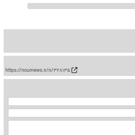
https://nournews.ir/n/328135