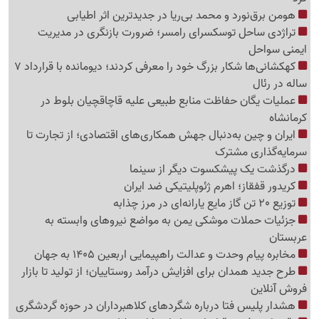
هومن برق‌نورد و محمد بی‌ریا در جدیدترین اثر اطیابی
تراژدی ساحل توسکسرای رامسر؛ ضرورت بازنگری در مدیریت
ایمنی سواحل
کهکشانی‌ها شکار بزرگ خود را معرفی کردند؛ دیومانده با قرارداد 7
ساله در رئال
عملیات یگان حفاظت منابع طبیعی علیه قاچاقچیان بلوط در
کرمانشاه
ایران و چین به‌دنبال جهش همکاری‌های اقتصادی؛ از تجارت تا
سرمایه‌گذاری مشترک
درگذشت یک پیشکسوت دیگر از سینما
کریدور قفقاز؛ اهرم ژئوپلیتیکی ضد ایران
توزیع 20 تن گاز مایع یارانه‌ای در مرز چذابه
جزئیات حملات موشکی یمن به مواضع نیروهای وابسته به
عربستان
مخابره پیام وحدت و عدالت راهپیمایی اربعین 1405 به جهان
طرح جدید همدان برای افزایش درآمد روستاییان؛ از تولید تا بازار
فروش آنلاین
هشدار پلیس فتا درباره شگردهای کلاهبرداران در حوزه گردشگری