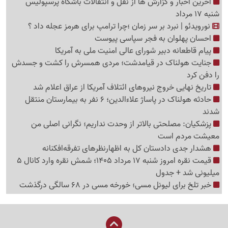
آخرین اخبار و گزارش ها از نقل و انتقالات باشگاه پرسپولیس
شنبه 17 مرداد
نورویدئو | نبرد بر سر زمان ؛چرا ترامپ برای هرمز عجله داد ؟
احسان پهلوان به فجر سپاسی پیوست
پیام قاطعانه دبیر شورای عالی امنیت ملی به آمریکا
جنایت هولناک در قیامدشت؛ مردی همسرش را کشت و جسدش
را دفن کرد
تاریخ نهایی خروج نیروهای ائتلاف آمریکا از عراق اعلام شد
حادثه هولناک در پاساژ علاءالدین؛ 6 نفر به بیمارستان منتقل
شدند
پزشکیان: مصلحتی بالاتر از وحدت نداریم؛ نگرانی اصلی من
معیشت مردم است
هشدار جدی دادستان کل به اظهارنظرهای تفرقه‌افکنانه
قیمت نقره امروز شنبه 17 مرداد 1405؛ شمش نقره وارد کانال 5
میلیونی شد + جدول
خبر تلخ برای لیونل مسی؛ خورخه مسی در 68 سالگی درگذشت