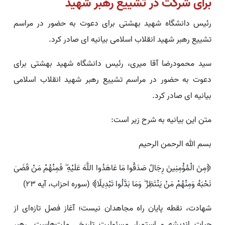
برای شرکت در تشییع رهبر شهید
رئیس دانشگاه شهید بهشتی برای دعوت به حضور در مراسم
تشییع رهبر شهید انقلاب اسلامی بیانیه ای صادر کرد.
سید محمودرضا آقا میری، رئیس دانشگاه شهید بهشتی برای
دعوت به حضور در مراسم تشییع رهبر شهید انقلاب اسلامی
بیانیه ای صادر کرد.
متن این بیانیه به شرح زیر است:
بسم الله الرحمن الرحیم
﴿مِنَ الْمُؤْمِنِینَ رِجَالٌ صَدَقُوا مَا عَاهَدُوا اللَّهَ عَلَیْهِ ۖ فَمِنْهُمْ مَنْ قَضَیٰ
نَحْبَهُ وَمِنْهُمْ مَنْ یَنْتَظِرُ ۖ وَمَا بَدَّلُوا تَبْدِیلًا﴾ (سوره احزاب، آیه 23)
شهادت، نقطه پایان راه مجاهدان نیست؛ آغاز فصل تازه‌ای از
حیات اندیشه و استمرار مسئولیت تاریخی ملت‌هاست. رهبر