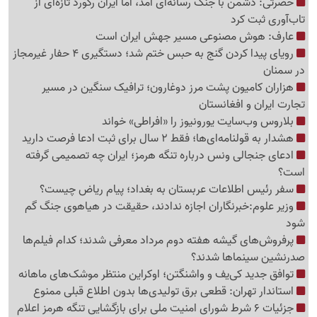
حضرتی: دشمن با جنگ رسانه‌ای آمد، اما ایران رکورد تازه‌ای از
تاب‌آوری ثبت کرد
عارف: هوش مصنوعی مسیر جهش ایران است
رویای پیدا کردن گنج به حبس ختم شد؛ دستگیری 4 حفار غیرمجاز
در سمنان
هزاران کامیون پشت مرز دوغارون؛ ترافیک سنگین در مسیر
تجارت ایران و افغانستان
بلاروس وب‌سایت یورونیوز را «افراطی» خواند
هشدار به قولنامه‌ای‌ها؛ فقط 2 سال برای ثبت ادعا فرصت دارید
ادعای جنجالی ونس درباره تنگه هرمز؛ ایران چه تصمیمی گرفته
است؟
سفر رئیس اطلاعات عربستان به بغداد؛ پیام ریاض چیست؟
وزیر علوم:خبرنگاران اجازه ندادند، حقیقت در هیاهوی جنگ گم
شود
پرفروش‌های گیشه هفته دوم مرداد معرفی شدند؛ کدام فیلم‌ها
صدرنشین سینماها شدند؟
توافق جدید کی‌یف و واشنگتن؛ اوکراین منتظر موشک‌های ماهانه
استاندار تهران: قطعی برق تولیدی‌ها بدون اطلاع قبلی ممنوع
جزئیات 6 شرط شورای امنیت ملی برای بازگشایی تنگه هرمز اعلام