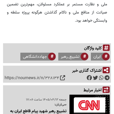
ملی و نظارت مستمر بر عملکرد مسئولان، مهم‌ترین تضمین
صیانت از منافع ملی و ناکام گذاشتن هرگونه پروژه سلطه و
وابستگی خواهد بود.
کلید واژگان
ایران
تشییع_رهبر
جهاددانشگاهی
اشتراک گذاری خبر
https://nournews.ir/n/328134
اخبار مرتبط
جمعه 1405/04/12 ساعت 17:06
سی‌ان‌ان:
تشییع رهبر شهید پیام قاطع ایران به