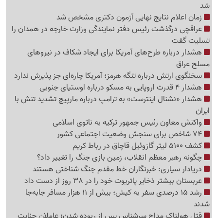
شد
زمان اعلام نتایج نهایی آزمون دکتری مشخص شد
عراقچی درگذشت رئیس دفتر نمایندگی وزارت خارجه در همدان را
تسلیت گفت
هشدار درباره طرح‌های آمریکا برای ایجاد شکاف در نیروهای
مسلح عراق
سخنگوی ارتش درباره تنگه هرمز؛ آمریکا چاره‌ای جز پذیرش ندارد
هشدار 4 قدرت اروپایی به مسکو درباره اوستیای جنوبی
هشدار «نشنال اینترست» به ترامپ درباره مارپیچ تشدید تنش با
ایران
واکنش معاون رئیس جمهور ترکیه به ناتوی اسلامی
74 شاخص برای سنجش وضعیت اجتماعی کشور
کشف 5100 لیتر گازوئیل قاچاق در رباط کریم
چگونه رهبر معظم انقلاب، زمین بازی جنگ را تغییر داد؟
دریادار سیاری: خبرنگاران خط مقدم جنگ شناختی هستند
عربستان بیشتر ذخایر پاتریوت خود را در 38 روز از دست داد
رشد 15 درصدی سفر به کیش؛ بیش از 11 هزار مسافر جابه‌جا
شدند
قتل هولناک مداح سرشناس پس از ربوده شدن؛ عاملان جنایت