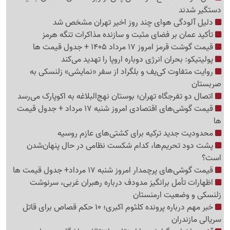
دستگیر شدند
دلیل آلودگی هوای چند روز اخیر تهران مشخص شد
تأکید عمان بر فضای مثبت و سازنده مذاکرات تنگه هرمز
قیمت گوشت قرمز امروز 17 مرداد 1405 + جدول قیمت ها
پولیتیکو: بحران انرژی دوباره اروپا را تهدید می‌کند
روایت متفاوت کی‌یف و بلگراد از سفر «نمایشی» زلنسکی به
صربستان
اتصال دو تفرجگاه تهران؛ بوستان نهج‌البلاغه به اکوپارک می‌رسد
قیمت گوشی‌های اقتصادی امروز شنبه 17 مرداد + جدول قیمت
ها
محدودیت جدید ترکیه برای کشتی‌های عازم روسیه
پشت دود تحریم‌ها، کدام شکست نظامی در حال پنهان‌شدن
است؟
قیمت گوشی‌های پرچمدار امروز شنبه 17 مرداد+ جدول قیمت ها
اظهارات تأمل برانگیز مدودف درباره رهبران غربی، سرنوشت
زلنسکی و وضعیت ارمنستان
خبر مهم درباره پرونده کلثوم اکبری؛ 10 حکم قصاص برای قاتل
سریالی مازندران