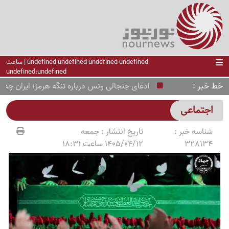
undefined undefined undefined undefined | ساعت
undefined:undefined
خط خبر
ادعای جنجالی ونس درباره تنگه هرمز؛ ایران چه تصمیمی 
اجتماعی
شناسه خبر :
تاریخ انتشار :
جمعه
328134
1405/04/12 ساعت 18:31