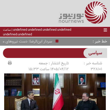
undefined undefined undefined undefined | ساعت
undefined:undefined
خط خبر
سردار ابن‌الرضا: دست نیروهای مسلح ب
سیاسی
شناسه خبر :
تاریخ انتشار :
جمعه
328101
1405/04/12 ساعت 15:33