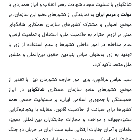
شانگهای با تسلیت مجدد شهادت رهبر انقلاب و ابراز همدردی با
دولت
و
مردم ایران
به نمایندگی از کشورهای عضو این سازمان، بر
موضع اصولی و مشترک کشورهای سازمان همکاری شانگهای
مبنی بر لزوم احترام به حاکمیت ملی، استقلال و تمامیت ارضی،
عدم مداخله در امور داخلی کشورها و عدم استفاده از زور یا
تهدید به زور به‌عنوان مبانی بنیادین حقوق بین‌الملل و منشور
ملل متحد تأکید کرد.
سید عباس عراقچی، وزیر امور خارجه کشورمان نیز با تقدیر از
موضع کشورهای عضو سازمان همکاری
شانگهای
در ابراز
همبستگی با جمهوری اسلامی ایران، بر مسئولیت جمعی همه
کشورها برای صیانت از حاکمیت قانون، مقابله با یکجانبه‌گرایی
ستیزه‌جویانه و مواخذه و مجازات جنایتکاران بین‌المللی به‌ویژه
عاملان و آمران جنایات ارتکابی علیه ملت ایران در جریان دو جنگ
جنایتکارانه آمریکایی-صهیونیستی علیه ایران تاکید کرد.