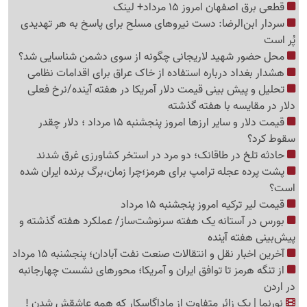
قطعی برق اصفهان امروز 15 مرداد+ لینک
سردار ابن‌الرضا: دست نیروهای مسلح برای پاسخ به هر تهدیدی
پُر است
محل حضور شهید لاریجانی چگونه از سوی دشمن شناسایی شد؟
هشدار بغداد درباره استفاده از خاک عراق برای اقدامات نظامی
تحلیل و پیش بینی قیمت دلار آمریکا در هفته آینده/نرخ فعلی
دلار در مقایسه با هفته گذشته
قیمت دلار و سایر ارزها امروز پنجشنبه 15 مرداد ؛ دلار چقدر
سقوط کرد؟
حادثه تلخ در طاقانک؛ دو مرد در استخر کشاورزی غرق شدند
پشت پرده عجله ترامپ برای هرمز؛چرا زمان،برگ برنده ایران شده
است؟
قیمت لیر ترکیه امروز پنجشنبه 15 مرداد
بورس در آستانه یک هفته سرنوشت‌ساز/ عملکرد هفته گذشته و
پیش‌بینی هفته آینده
آخرین اخبار نقل‌ و انتقالات صنعت نفت آبادان؛ پنجشنبه 15 مرداد
از تنگه هرمز تا توافق ایران و آمریکا؛ محورهای نشست چهارجانبه
در اردن
نورنما | یک زائر متفاوت از ماداگاسکار که همه عاشقش شدن !