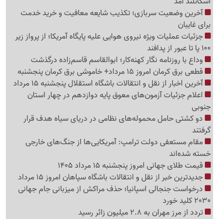
اسکاتلند آمد
آخرین وضعیت سربازی؛ تکذیب شایعه معافیت و خرید خدمت
برای غایبان
جزئیات عملیات ویژه نیروی هوایی علیه پایگاه آمریکا؛ از پرواز زیر
100 پا تا عبور از پدافند
وداع با روزنامه نگار کهنه‌کار؛ ابوالقاسم قاسم‌زاده درگذشت
قطعی برق کرمان امروز 15 مرداد+ خاموشی برق کرمان پنجشنبه
آخرین اخبار از نقل و انتقالات باشگاه استقلال پنجشنبه 15 مرداد
اعلام جزئیات آزمون‌های معوق پایه دوازدهم در چهار استان
جنوبی
دو کشتی حامل محموله‌های نظامی در دریای سیاه هدف قرار
گرفتند
مقام مستعفی دولت ترامپ: آمریکایی‌ها از جنگ‌های خارجی
خسته شده‌اند
قیمت طلای جهانی امروز پنجشنبه 15 مرداد 1405
جدیدترین خبر از نقل و انتقالات باشگاه سپاهان امروز 15 مرداد
درخواست جنجالی اسپانیا؛ حذف مراکش از میزبانی جام جهانی
2030 کلید خورد
تردد از مرز مهران به 2.8 میلیون زائر رسید