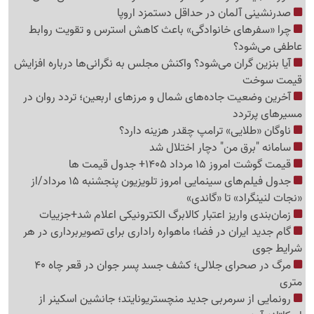
صدرنشینی آلمان در حداقل دستمزد اروپا
چرا «سفرهای خانوادگی» باعث کاهش استرس و تقویت روابط
عاطفی می‌شود؟
آیا بنزین گران می‌شود؟ واکنش مجلس به نگرانی‌ها درباره افزایش
قیمت سوخت
آخرین وضعیت جاده‌های شمال و مرزهای اربعین؛ تردد روان در
مسیرهای پرتردد
ناوگان «طلایی» ترامپ چقدر هزینه دارد؟
سامانه "برق من" دچار اختلال شد
قیمت گوشت امروز 15 مرداد 1405+ جدول قیمت ها
جدول فیلم‌های سینمایی امروز تلویزیون پنجشنبه 15 مرداد/از
«نجات لنینگراد» تا «گاندی»
زمان‌بندی واریز اعتبار کالابرگ الکترونیکی اعلام شد+جزییات
گام جدید ایران در فضا؛ ماهواره راداری برای تصویربرداری در هر
شرایط جوی
مرگ در صحرای جلالی؛ کشف جسد پسر جوان در قعر چاه 40
متری
رونمایی از سرمربی جدید منچستریونایتد؛ جانشین اسکینر از