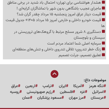
هشدار هواشناسی برای تهران؛ احتمال باد شدید در برخی مناطق
ماجرای عجیب باشگاهی بدون شهر با تماشاگران کرایه‌ای !
قیمت دینار عراق امروز پنجشنبه 15 مرداد چقدر گران شد؟
قیمت خودرو داخلی و خارجی امروز 15 مرداد 1405+ جدول قیمت
ها
دستگیری 8 شرور مسلح مرتبط با گروهک‌های تروریستی در
سیستان و بلوچستان
سرمایه اصلی شما اعتماد مردم است
زنگ خطر تندروی؛ تلاقی تندروی داخلی و تنش‌های منطقه‌ای
تعلیق تصمیم، جرئت تصمیم
موضوعات داغ:
تنگه هرمز
آمریکا
ایران
ترامپ
اربعین
عراق
اسرائیل
غزه
فلسطین
رژیم صهیونیستی
روسیه
عربستان
مرز مهران
مسعود پزشکیان
عمان