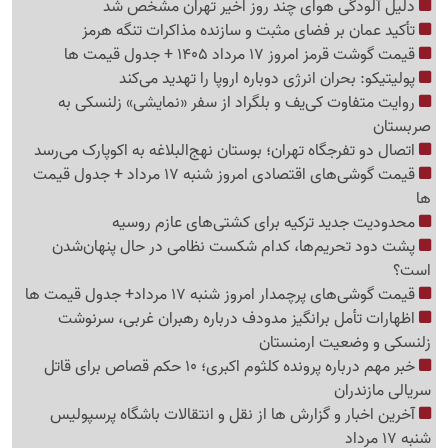
دلیل آلودگی هوای چند روز اخیر تهران مشخص شد
تأکید عمان بر فضای مثبت و سازنده مذاکرات تنگه هرمز
قیمت گوشت قرمز امروز 17 مرداد 1405 + جدول قیمت ها
پولیتیکو: بحران انرژی دوباره اروپا را تهدید می‌کند
روایت متفاوت کی‌یف و بلگراد از سفر «نمایشی» زلنسکی به
صربستان
اتصال دو تفرجگاه تهران؛ بوستان نهج‌البلاغه به اکوپارک می‌رسد
قیمت گوشی‌های اقتصادی امروز شنبه 17 مرداد + جدول قیمت
ها
محدودیت جدید ترکیه برای کشتی‌های عازم روسیه
پشت دود تحریم‌ها، کدام شکست نظامی در حال پنهان‌شدن
است؟
قیمت گوشی‌های پرچمدار امروز شنبه 17 مرداد+ جدول قیمت ها
اظهارات تأمل برانگیز مدودف درباره رهبران غربی، سرنوشت
زلنسکی و وضعیت ارمنستان
خبر مهم درباره پرونده کلثوم اکبری؛ 10 حکم قصاص برای قاتل
سریالی مازندران
آخرین اخبار و گزارش ها از نقل و انتقالات باشگاه پرسپولیس
شنبه 17 مرداد