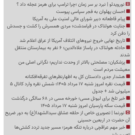
نورویدئو | نبرد بر سر زمان ؛چرا ترامپ برای هرمز عجله داد ؟
احسان پهلوان به فجر سپاسی پیوست
پیام قاطعانه دبیر شورای عالی امنیت ملی به آمریکا
جنایت هولناک در قیامدشت؛ مردی همسرش را کشت و جسدش
را دفن کرد
تاریخ نهایی خروج نیروهای ائتلاف آمریکا از عراق اعلام شد
حادثه هولناک در پاساژ علاءالدین؛ 6 نفر به بیمارستان منتقل
شدند
پزشکیان: مصلحتی بالاتر از وحدت نداریم؛ نگرانی اصلی من
معیشت مردم است
هشدار جدی دادستان کل به اظهارنظرهای تفرقه‌افکنانه
قیمت نقره امروز شنبه 17 مرداد 1405؛ شمش نقره وارد کانال 5
میلیونی شد + جدول
خبر تلخ برای لیونل مسی؛ خورخه مسی در 68 سالگی درگذشت
قیمت سکه پارسیان امروز شنبه 17 مرداد 1405
نورنما | تصویری خاص از حلقه عشاق سیدالشهدا(ع) به دور ضریح
آن حضرت در اربعین حسینی
خبر مهم عراقچی درباره تنگه هرمز؛ مسیر جدید تردد کشتی‌ها
تعیین شد