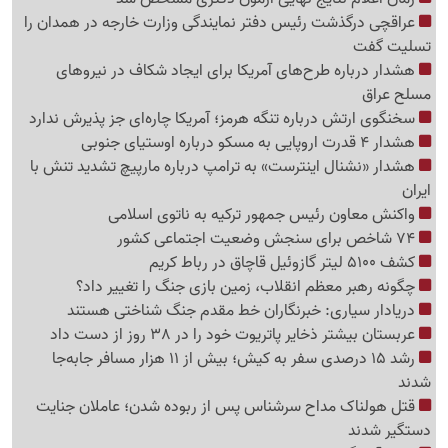
عراقچی درگذشت رئیس دفتر نمایندگی وزارت خارجه در همدان را
تسلیت گفت
هشدار درباره طرح‌های آمریکا برای ایجاد شکاف در نیروهای
مسلح عراق
سخنگوی ارتش درباره تنگه هرمز؛ آمریکا چاره‌ای جز پذیرش ندارد
هشدار 4 قدرت اروپایی به مسکو درباره اوستیای جنوبی
هشدار «نشنال اینترست» به ترامپ درباره مارپیچ تشدید تنش با
ایران
واکنش معاون رئیس جمهور ترکیه به ناتوی اسلامی
74 شاخص برای سنجش وضعیت اجتماعی کشور
کشف 5100 لیتر گازوئیل قاچاق در رباط کریم
چگونه رهبر معظم انقلاب، زمین بازی جنگ را تغییر داد؟
دریادار سیاری: خبرنگاران خط مقدم جنگ شناختی هستند
عربستان بیشتر ذخایر پاتریوت خود را در 38 روز از دست داد
رشد 15 درصدی سفر به کیش؛ بیش از 11 هزار مسافر جابه‌جا
شدند
قتل هولناک مداح سرشناس پس از ربوده شدن؛ عاملان جنایت
دستگیر شدند