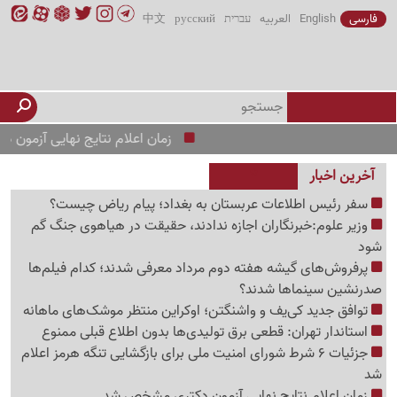
فارسی
English
العربیه
עברית
русский
中文
زمان اعلام نتایج نهایی آزمون دکتری
آخرین اخبار
سفر رئیس اطلاعات عربستان به بغداد؛ پیام ریاض چیست؟
وزیر علوم:خبرنگاران اجازه ندادند، حقیقت در هیاهوی جنگ گم
شود
پرفروش‌های گیشه هفته دوم مرداد معرفی شدند؛ کدام فیلم‌ها
صدرنشین سینماها شدند؟
توافق جدید کی‌یف و واشنگتن؛ اوکراین منتظر موشک‌های ماهانه
استاندار تهران: قطعی برق تولیدی‌ها بدون اطلاع قبلی ممنوع
جزئیات 6 شرط شورای امنیت ملی برای بازگشایی تنگه هرمز اعلام
شد
زمان اعلام نتایج نهایی آزمون دکتری مشخص شد