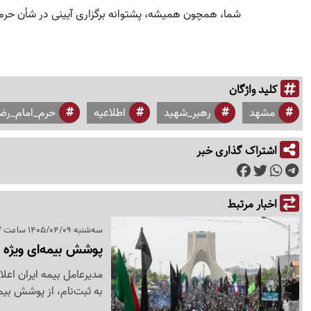
شما، همچون همیشه، پشتوانه برگزاری آیینی در شأن حرم
کلید واژگان
مشهد
رهبر_شهید
اطلاعیه
حرم_امام_رضا
اشتراک گذاری خبر
اخبار مرتبط
سه‌شنبه 1405/04/09 ساعت 19:02
پوشش بیمه‌ای ویژه 
مدیرعامل بیمه ایران اعل
به ثبت‌نام، از پوشش بی