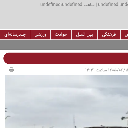
اعت undefined:undefined
ی
فرهنگی
بین الملل
حوادث
ورزشی
چندرسانه‌ای