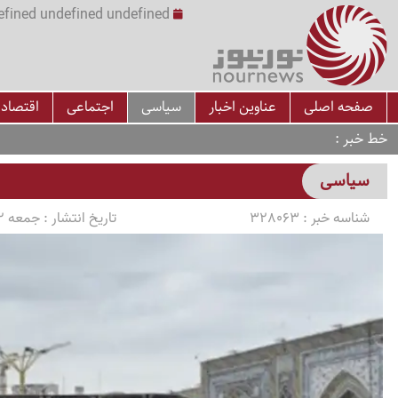
undefined undefined undefined undefined | س
صفحه اصلی
عناوین اخبار
سیاسی
اجتماعی
اقتصاد
خط خبر
سیاسی
شناسه خبر :
328063
تاریخ انتشار :
جمعه 1405/04/12 ساعت 12:21