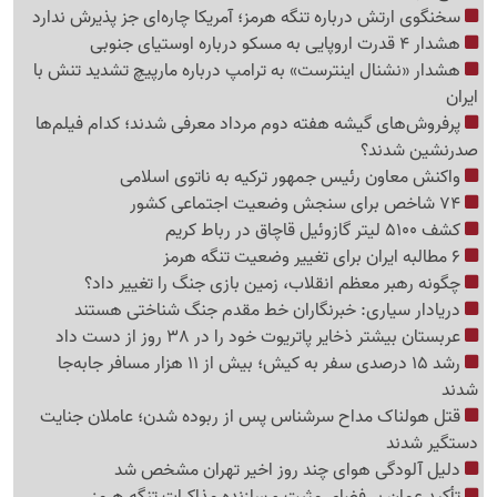
سخنگوی ارتش درباره تنگه هرمز؛ آمریکا چاره‌ای جز پذیرش ندارد
هشدار 4 قدرت اروپایی به مسکو درباره اوستیای جنوبی
هشدار «نشنال اینترست» به ترامپ درباره مارپیچ تشدید تنش با
ایران
پرفروش‌های گیشه هفته دوم مرداد معرفی شدند؛ کدام فیلم‌ها
صدرنشین شدند؟
واکنش معاون رئیس جمهور ترکیه به ناتوی اسلامی
74 شاخص برای سنجش وضعیت اجتماعی کشور
کشف 5100 لیتر گازوئیل قاچاق در رباط کریم
6 مطالبه ایران برای تغییر وضعیت تنگه هرمز
چگونه رهبر معظم انقلاب، زمین بازی جنگ را تغییر داد؟
دریادار سیاری: خبرنگاران خط مقدم جنگ شناختی هستند
عربستان بیشتر ذخایر پاتریوت خود را در 38 روز از دست داد
رشد 15 درصدی سفر به کیش؛ بیش از 11 هزار مسافر جابه‌جا
شدند
قتل هولناک مداح سرشناس پس از ربوده شدن؛ عاملان جنایت
دستگیر شدند
دلیل آلودگی هوای چند روز اخیر تهران مشخص شد
تأکید عمان بر فضای مثبت و سازنده مذاکرات تنگه هرمز