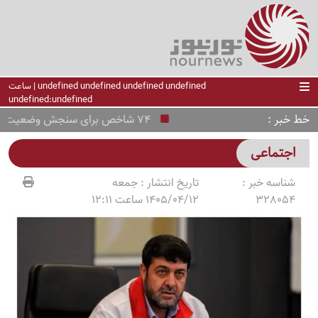
undefined undefined undefined undefined | ساعت
undefined:undefined
خط خبر
74 شاخص برای سنجش وضعیت اجتماعی کشور
اجتماعی
شناسه خبر :
تاریخ انتشار :
جمعه
328054
1405/04/12 ساعت 12:11