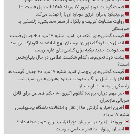
قیمت گوشت قرمز امروز 17 مرداد 1405 + جدول قیمت ها
پولیتیکو: بحران انرژی دوباره اروپا را تهدید می‌کند
روایت متفاوت کی‌یف و بلگراد از سفر «نمایشی» زلنسکی به
صربستان
قیمت گوشی‌های اقتصادی امروز شنبه 17 مرداد + جدول قیمت
اتصال دو تفرجگاه تهران؛ بوستان نهج‌البلاغه به اکوپارک می‌رسد
محدودیت جدید ترکیه برای کشتی‌های عازم روسیه
پشت دود تحریم‌ها، کدام شکست نظامی در حال پنهان‌شدن
است؟
قیمت گوشی‌های پرچمدار امروز شنبه 17 مرداد+ جدول قیمت ها
اظهارات تأمل برانگیز مدودف درباره رهبران غربی، سرنوشت
زلنسکی و وضعیت ارمنستان
خبر مهم درباره پرونده کلثوم اکبری؛ 10 حکم قصاص برای قاتل
سریالی مازندران
آخرین اخبار و گزارش ها از نقل و انتقالات باشگاه پرسپولیس
شنبه 17 مرداد
نورویدئو | نبرد بر سر زمان ؛چرا ترامپ برای هرمز عجله داد ؟
احسان پهلوان به فجر سپاسی پیوست