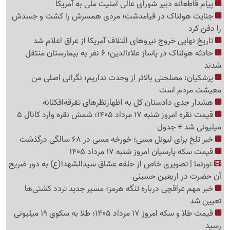
پیام قاطعانه دبیر شورای عالی امنیت ملی به آمریکا
جنایت هولناک در قیامدشت؛ مردی همسرش را کشت و جسدش
را دفن کرد
تاریخ نهایی خروج نیروهای ائتلاف آمریکا از عراق اعلام شد
حادثه هولناک در پاساژ علاءالدین؛ 6 نفر به بیمارستان منتقل
شدند
پزشکیان: مصلحتی بالاتر از وحدت نداریم؛ نگرانی اصلی من
معیشت مردم است
هشدار جدی دادستان کل به اظهارنظرهای تفرقه‌افکنانه
قیمت نقره امروز شنبه 17 مرداد 1405؛ شمش نقره وارد کانال 5
میلیونی شد + جدول
خبر تلخ برای لیونل مسی؛ خورخه مسی در 68 سالگی درگذشت
قیمت سکه پارسیان امروز شنبه 17 مرداد 1405
نورنما | تصویری خاص از حلقه عشاق سیدالشهدا(ع) به دور ضریح
آن حضرت در اربعین حسینی
خبر مهم عراقچی درباره تنگه هرمز؛ مسیر جدید تردد کشتی‌ها
تعیین شد
قیمت طلا و سکه امروز 17 مرداد 1405؛ طلا به سکوی 19 میلیونی
رسید