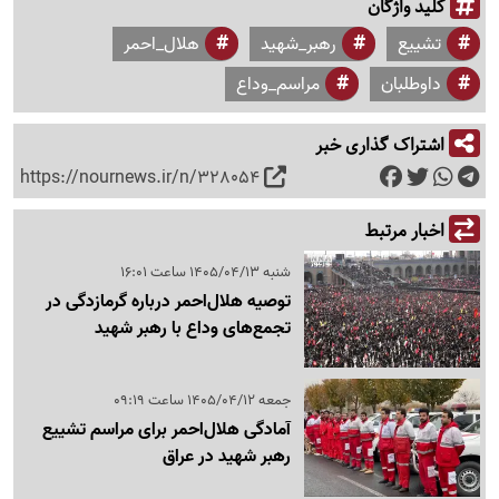
کلید واژگان
تشییع
رهبر_شهید
هلال_احمر
داوطلبان
مراسم_وداع
اشتراک گذاری خبر
https://nournews.ir/n/328054
اخبار مرتبط
شنبه 1405/04/13 ساعت 16:01
توصیه هلال‌احمر درباره گرمازدگی در
تجمع‌های وداع با رهبر شهید
جمعه 1405/04/12 ساعت 09:19
آمادگی هلال‌احمر برای مراسم تشییع
رهبر شهید در عراق