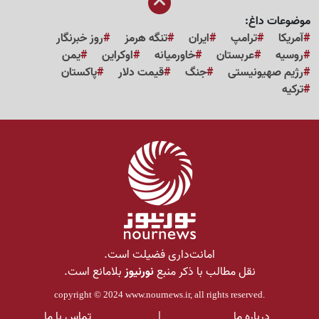
موضوعات داغ:
آمریکا
ترامپ
ایران
تنگه هرمز
روز خبرنگار
روسیه
عربستان
خاورمیانه
اوکراین
یمن
رژیم صهیونیستی
جنگ
قیمت دلار
پاکستان
ترکیه
امانت‌داری فضیلت است.
نقل مطالب با ذکر منبع
نورنیوز
بلامانع است.
copyright © 2024
www.nournews.ir
, all rights reserved.
درباره ما
|
تماس با ما