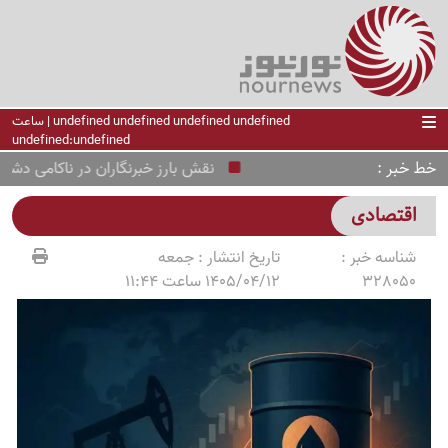
undefined undefined undefined undefined | ساعت
undefined:undefined
خط خبر
نقش بارز خبرنگاران در ناکامی دشمن 
اقتصادی
شناسه خبر :
تاریخ انتشار :
جمعه
328050
1405/04/12 ساعت 11:44