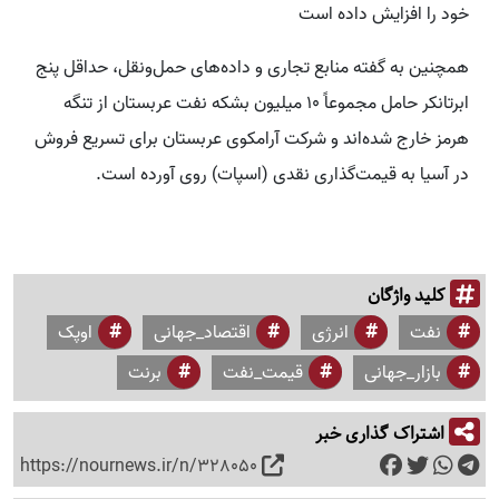
خود را افزایش داده است
همچنین به گفته منابع تجاری و داده‌های حمل‌ونقل، حداقل پنج
ابرتانکر حامل مجموعاً 10 میلیون بشکه نفت عربستان از تنگه
هرمز خارج شده‌اند و شرکت آرامکوی عربستان برای تسریع فروش
در آسیا به قیمت‌گذاری نقدی (اسپات) روی آورده است.
کلید واژگان
نفت
انرژی
اقتصاد_جهانی
اوپک
بازار_جهانی
قیمت_نفت
برنت
اشتراک گذاری خبر
https://nournews.ir/n/328050