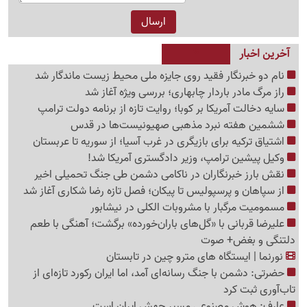
آخرین اخبار
نام دو خبرنگار فقید روی جایزه ملی محیط زیست ماندگار شد
راز مرگ مادر باردار چابهاری؛ بررسی ویژه آغاز شد
سایه دخالت آمریکا بر کوبا؛ روایت تازه از برنامه دولت ترامپ
ششمین هفته نبرد مذهبی صهیونیست‌ها در قدس
اشتیاق ترکیه برای بازیگری در غرب آسیا؛ از سوریه تا عربستان
وکیل پیشین ترامپ، وزیر دادگستری آمریکا شد!
نقش بارز خبرنگاران در ناکامی دشمن طی جنگ تحمیلی اخیر
از سپاهان و پرسپولیس تا پیکان؛ فصل تازه رضا شکاری آغاز شد
مسمومیت مرگبار با مشروبات الکلی در نیشابور
علیرضا قربانی با «گل‌های باران‌خورده» برگشت؛ آهنگی با طعم
دلتنگی و بغض+ صوت
نورنما | ایستگاه های مترو چین در تابستان
حضرتی: دشمن با جنگ رسانه‌ای آمد، اما ایران رکورد تازه‌ای از
تاب‌آوری ثبت کرد
عارف: هوش مصنوعی مسیر جهش ایران است