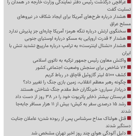
عراقچی درگذشت رئیس دفتر نمایندگی وزارت خارجه در همدان را
تسلیت گفت
هشدار درباره طرح‌های آمریکا برای ایجاد شکاف در نیروهای
مسلح عراق
سخنگوی ارتش درباره تنگه هرمز؛ آمریکا چاره‌ای جز پذیرش ندارد
هشدار 4 قدرت اروپایی به مسکو درباره اوستیای جنوبی
هشدار «نشنال اینترست» به ترامپ درباره مارپیچ تشدید تنش با
ایران
واکنش معاون رئیس جمهور ترکیه به ناتوی اسلامی
74 شاخص برای سنجش وضعیت اجتماعی کشور
کشف 5100 لیتر گازوئیل قاچاق در رباط کریم
چگونه رهبر معظم انقلاب، زمین بازی جنگ را تغییر داد؟
دریادار سیاری: خبرنگاران خط مقدم جنگ شناختی هستند
عربستان بیشتر ذخایر پاتریوت خود را در 38 روز از دست داد
رشد 15 درصدی سفر به کیش؛ بیش از 11 هزار مسافر جابه‌جا
شدند
قتل هولناک مداح سرشناس پس از ربوده شدن؛ عاملان جنایت
دستگیر شدند
دلیل آلودگی هوای چند روز اخیر تهران مشخص شد