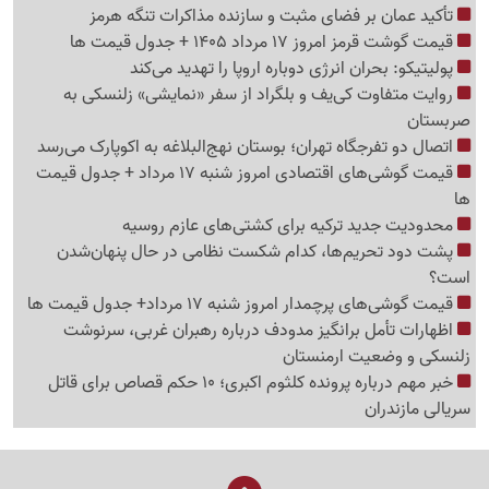
تأکید عمان بر فضای مثبت و سازنده مذاکرات تنگه هرمز
قیمت گوشت قرمز امروز 17 مرداد 1405 + جدول قیمت ها
پولیتیکو: بحران انرژی دوباره اروپا را تهدید می‌کند
روایت متفاوت کی‌یف و بلگراد از سفر «نمایشی» زلنسکی به
صربستان
اتصال دو تفرجگاه تهران؛ بوستان نهج‌البلاغه به اکوپارک می‌رسد
قیمت گوشی‌های اقتصادی امروز شنبه 17 مرداد + جدول قیمت
ها
محدودیت جدید ترکیه برای کشتی‌های عازم روسیه
پشت دود تحریم‌ها، کدام شکست نظامی در حال پنهان‌شدن
است؟
قیمت گوشی‌های پرچمدار امروز شنبه 17 مرداد+ جدول قیمت ها
اظهارات تأمل برانگیز مدودف درباره رهبران غربی، سرنوشت
زلنسکی و وضعیت ارمنستان
خبر مهم درباره پرونده کلثوم اکبری؛ 10 حکم قصاص برای قاتل
سریالی مازندران