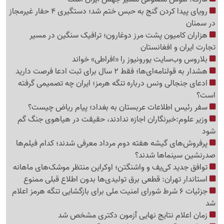
رویای پیدا کردن گنج به حبس ختم شد؛ دستگیری 4 حفار غیرمجاز
در سمنان
هزاران کامیون پشت مرز دوغارون؛ ترافیک سنگین در مسیر
تجارت ایران و افغانستان
بلاروس وب‌سایت یورونیوز را «افراطی» خواند
هشدار به قولنامه‌ای‌ها؛ فقط 2 سال برای ثبت ادعا فرصت دارید
ادعای جنجالی ونس درباره تنگه هرمز؛ ایران چه تصمیمی گرفته
است؟
سفر رئیس اطلاعات عربستان به بغداد؛ پیام ریاض چیست؟
وزیر علوم:خبرنگاران اجازه ندادند، حقیقت در هیاهوی جنگ گم
شود
پرفروش‌های گیشه هفته دوم مرداد معرفی شدند؛ کدام فیلم‌ها
صدرنشین سینماها شدند؟
توافق جدید کی‌یف و واشنگتن؛ اوکراین منتظر موشک‌های ماهانه
استاندار تهران: قطعی برق تولیدی‌ها بدون اطلاع قبلی ممنوع
جزئیات 6 شرط شورای امنیت ملی برای بازگشایی تنگه هرمز اعلام
شد
زمان اعلام نتایج نهایی آزمون دکتری مشخص شد