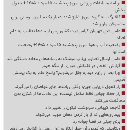
برنامه مسابقات ورزشی امروز پنجشنبه 15 مرداد 1405 + جدول
پخش
کالابرگ سه گروه امروز شارژ شد؛ اعتبار یک میلیون تومانی برای
مشمولان واریز شد
عامل قتل قهرمان کراس‌فیت کشور پس از ماه‌ها تعقیب به دام
افتاد
وضعیت آب و هوا امروز پنجشنبه 15 مرداد 1405+ وضعیت
استانها
عامل ارسال تصاویر پرتاب موشک به رسانه‌های معاند دستگیر شد
گزارش انفجار در نفتکش عبوری از تنگه هرمز
چرا بعد از رژیم دوباره چاق می‌شویم؟ پاسخ علم به یک پرسش
قدیمی
راز تحول دریایی چین؛ وقتی ربات‌ها جای غواصان را می‌گیرند
راز حفظ جوانی فقط مکمل نیست؛ این عادت‌ها از کلاژن بدن
محافظت می‌کنند
فاجعه کیهانی، سرنوشت نپتون را تغییر داد
بیماری‌هایی که از باز کردن دهان هویدا می‌شوند
برنج چینی در فضا جوانه زد
ویتامینی که کمبود آن خطر ابتلا به زوال عقل را افزایش می‌دهد