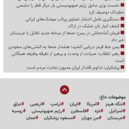
نخست وزیر سابق رژیم صهیونیستی بار دیگر قطر را دشمنی
خطرناک توصیف کرد
دستگیری عامل انتشار تصاویر پرتاب موشک‌های ایرانی
کشف انبار نان خشک در اراک
فرمان آماده‌باش در یمن؛ صنعا از مرحله جدید تقابل با عربستان
خبر داد
یمن خط قرمز دریایی کشید؛ هشدار صنعا به کشتی‌های سعودی
رهبر انقلاب: صیانت از وحدت و پرهیز از تفرقه وظیفه همگانی
است
پزشکیان: تداوم اقتدار ایران مدیون نجابت مردم است
موضوعات داغ:
تنگه هرمز
آمریکا
ایران
ترامپ
اربعین
عراق
اسرائیل
غزه
فلسطین
رژیم صهیونیستی
روسیه
عربستان
مرز مهران
مسعود پزشکیان
عمان