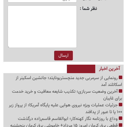
نظر شما
آخرین اخبار
رونمایی از سرمربی جدید منچستریونایتد؛ جانشین اسکینر از
اسکاتلند آمد
آخرین وضعیت سربازی؛ تکذیب شایعه معافیت و خرید خدمت
برای غایبان
جزئیات عملیات ویژه نیروی هوایی علیه پایگاه آمریکا؛ از پرواز زیر
100 پا تا عبور از پدافند
وداع با روزنامه نگار کهنه‌کار؛ ابوالقاسم قاسم‌زاده درگذشت
قطعی برق کرمان امروز 15 مرداد+ خاموشی برق کرمان پنجشنبه