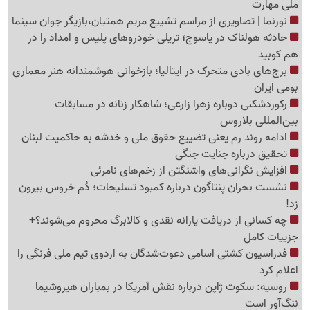
ملی مهارت
نورنما | تصاویری از مراسم تشییع مریم همتیان،بازیگر جوان سینما
حادثه هولناک در یاسوج؛ تریلی خودروهای پلیس و امداد را در
هم کوبید
برج‌های بادی متحرک در ایتالیا؛ بازخوانی هوشمندانه هنر معماری
بومی ایران
رکوردشکنی دوباره زهرا زارعی؛ شاهکار زنانه در مسابقات
بین‌المللی بلاروس
ادامه روند رم یعنی تضییع حقوق ملی و خدشه به حاکمیت لبنان
تحقیق درباره جنایت جنگی
افزایش نگرانی‌های واشنگتن از زخم‌های نامرئی
نشست بحران پنتاگون درباره کمبود تسلیحات؛ دُم خروس بیرون
زد!
چه کسانی از دریافت یارانه نقدی و کالابرگ محروم می‌شوند؟+
جزییات کامل
فدراسیون کشتی اسامی دعوت‌شدگان به اردوی تیم ملی فرنگی را
اعلام کرد
روسیه: سکوت ژاپن درباره نقش آمریکا در بمباران هیروشیما
ننگ‌آور است