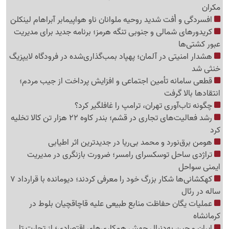
مکران
افسردگی و اُفت شدید روحیه ملوانان ناو هواپیمابر آبراهام لینکلن
کریدورهای شمالی و جنوبی تنگه هرمز؛ برنامه جدید برای مدیریت
عبور کشتی‌ها
هشدار امنیتی در آلمان؛ پهپاد بمب‌گذاری‌شده در فرودگاه لایپزیگ
خنثی شد
قطعی سامانه تأمین اجتماعی و افزایش پرداخت از جیب مردم؛
انتقادها بالا گرفت
چگونه تاب‌آوری تهران، ترامپ را غافلگیر کرد؟
رشد فعالیت‌های تجاری در قشم؛ بندر کاوه 22 هزار تن کالا تخلیه
کرد
هومن برق‌نورد و محمد بی‌ریا در جدیدترین اثر اطیابی
تراژدی ساحل توسکسرای رامسر؛ ضرورت بازنگری در مدیریت
ایمنی سواحل
کهکشانی‌ها شکار بزرگ خود را معرفی کردند؛ دیومانده با قرارداد 7
ساله در رئال
عملیات یگان حفاظت منابع طبیعی علیه قاچاقچیان بلوط در
کرمانشاه
ایران و چین به‌دنبال جهش همکاری‌های اقتصادی؛ از تجارت تا