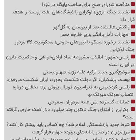
مناقصه شورای صلح برای ساخت پایگاه در غزه!
تشدید جنگ انرژی؛ اوکراین پالایشگاه‌های نفت روسیه را هدف
قرار داد
واکنش عالیشاه بعد از پیوستن به گل‌گهر
اظهارات تأمل‌برانگیز وزیر خارجه مصر
تشدید برخورد مسکو با نیروهای خارجی؛ محکومیت 36 مزدور
جنگ اوکراین
رئیس‌جمهور: انقلاب مشروطه نماد آزادی‌خواهی و حاکمیت قانون
در ایران است
موضع‌گیری جدید ترکیه علیه رژیم صهیونیستی
یوسف پزشکیان: اگر دولت شکست بخورد، ایران شکست می‌خورد
پلیس کره‌جنوبی به فدراسیون فوتبال یورش برد؛ تحقیق درباره
انتصاب هونگ میونگ بو
عملیات گسترده یمن علیه مزدوران سعودی
اوکراین از ابتدای جنگ تاکنون چند میلیارد دلار کمک خارجی گرفته
است؟
شرط جدید بازنشستگی اعلام شد/ چه کسانی باید بیشتر کار کنند؟
مرز مهران در صدر پایانه‌های پرتردد جهان قرار گرفت
اتحاد 8 کشور اسلامی در برابر رژیم صهیونیستی؛ فراخوان فوری