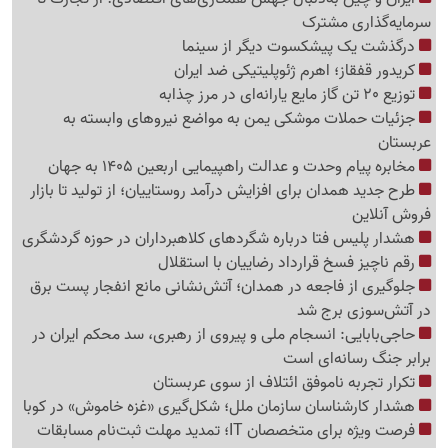
سرمایه‌گذاری مشترک
درگذشت یک پیشکسوت دیگر از سینما
کریدور قفقاز؛ اهرم ژئوپلیتیکی ضد ایران
توزیع 20 تن گاز مایع یارانه‌ای در مرز چذابه
جزئیات حملات موشکی یمن به مواضع نیروهای وابسته به
عربستان
مخابره پیام وحدت و عدالت راهپیمایی اربعین 1405 به جهان
طرح جدید همدان برای افزایش درآمد روستاییان؛ از تولید تا بازار
فروش آنلاین
هشدار پلیس فتا درباره شگردهای کلاهبرداران در حوزه گردشگری
رقم ناچیز فسخ قرارداد رضاییان با استقلال
جلوگیری از فاجعه در همدان؛ آتش‌نشانی مانع انفجار پست برق
در آتش‌سوزی برج شد
حاجی‌بابایی: انسجام ملی و پیروی از رهبری، سد محکم ایران در
برابر جنگ رسانه‌ای است
تکرار تجربه ناموفق ائتلاف از سوی عربستان
هشدار کارشناسان سازمان ملل؛ شکل‌گیری «غزه‌ خاموش» در کوبا
فرصت ویژه برای متخصصان IT؛ تمدید مهلت ثبت‌نام مسابقات