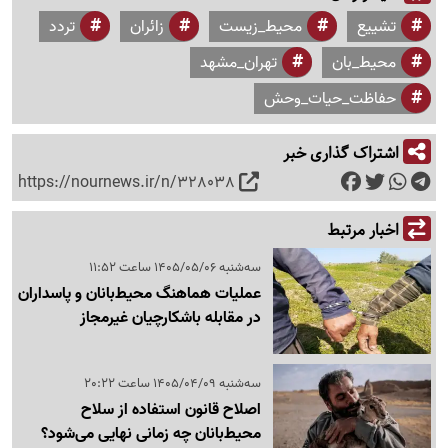
تشییع
محیط_زیست
زائران
تردد
محیط_بان
تهران_مشهد
حفاظت_حیات_وحش
اشتراک گذاری خبر
https://nournews.ir/n/328038
اخبار مرتبط
سه‌شنبه 1405/05/06 ساعت 11:52
عملیات هماهنگ محیط‌بانان و پاسداران
در مقابله باشکارچیان غیرمجاز
سه‌شنبه 1405/04/09 ساعت 20:22
اصلاح قانون استفاده از سلاح
محیط‌بانان چه زمانی نهایی می‌شود؟