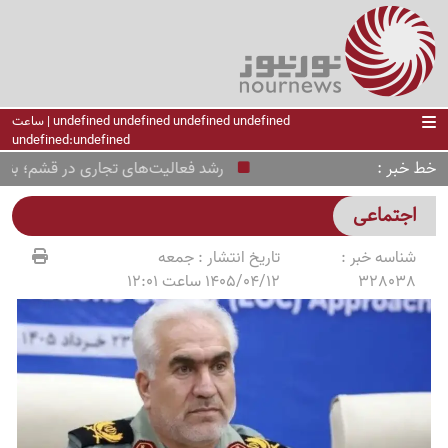
undefined undefined undefined undefined | ساعت
undefined:undefined
خط خبر
رشد فعالیت‌های تجاری در قشم؛ بندر کاوه 22 هزار تن کالا تخلیه 
اجتماعی
شناسه خبر :
تاریخ انتشار :
جمعه
328038
1405/04/12 ساعت 12:01