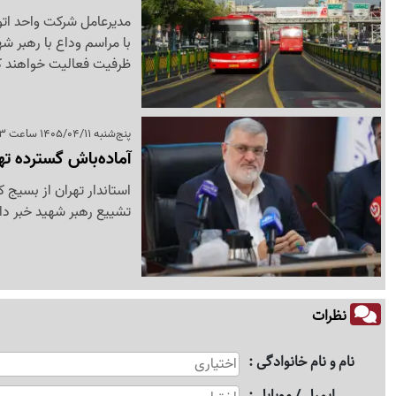
با مراسم وداع با رهبر شه
ظرفیت فعالیت خواهند ک
پنج‌شنبه 1405/04/11 ساعت 21:53
آماده‌باش گسترده ته
استاندار تهران از بسیج 
تشییع رهبر شهید خبر دا
نظرات
نام و نام خانوادگی
ایمیل / موبایل