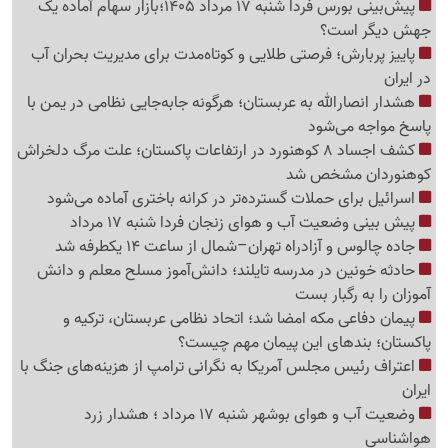
پیش‌بینی بورس فردا شنبه 17 مرداد 1405؛بازار سهام آماده یک
جهش دیگر است؟
پاییز پربارش؛ فرصتی طلایی و کوتاه‌مدت برای مدیریت بحران آب
در ایران
هشدار انصارالله به عربستان؛ هرگونه جابه‌جایی نظامی در یمن با
پاسخ مواجه می‌شود
کشف اجساد 8 کوهنورد در ارتفاعات پاکستان؛ علت مرگ دلخراش
کوهنوردان مشخص شد
اسرائیل برای حملات گسترده‌تر در کرانه باختری آماده می‌شود
پیش بینی وضعیت آب و هوای زنجان فردا شنبه 17 مرداد
جاده چالوس و آزادراه تهران–شمال از ساعت 14 یکطرفه شد
حادثه خونین در مدرسه تایلند؛ دانش‌آموز مسلح معلم و دانش
آموزان را به رگبار بست
پیمان دفاعی مکه امضا شد؛ اتحاد نظامی عربستان، ترکیه و
پاکستان؛ بندهای این پیمان مهم چیست؟
اعتراف رئیس مجلس آمریکا به نگرانی ترامپ از هزینه‌های جنگ با
ایران
وضعیت آب و هوای بوشهر شنبه 17 مرداد ؛ هشدار زرد
هواشناسی