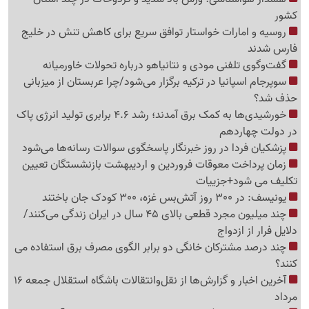
کشور
روسیه و امارات خواستار توافق سریع برای کاهش تنش در خلیج
فارس شدند
گفت‌وگوی تلفنی مودی و نتانیاهو درباره تحولات خاورمیانه
سوپرجام اسپانیا در ترکیه برگزار می‌شود/چرا عربستان از میزبانی
حذف شد؟
خورشیدی‌ها به کمک برق آمدند؛ رشد 4.6 برابری تولید انرژی پاک
در دولت چهاردهم
پزشکیان فردا در روز خبرنگار پاسخگوی سوالات رسانه‌ها می‌شود
زمان پرداخت معوقات فروردین و اردیبهشت بازنشستگان تعیین
تکلیف می شود+جزییات
یونیسف: در 300 روز آتش‌بس غزه، 300 کودک جان باختند
چند میلیون مجرد قطعی بالای 45 سال در ایران زندگی می‌کنند/
دلایل فرار از ازدواج
چند درصد مشترکان خانگی دو برابر الگوی مصرف برق استفاده می
کنند؟
آخرین اخبار و گزارش‌ها از نقل‌وانتقالات باشگاه استقلال جمعه 16
مرداد