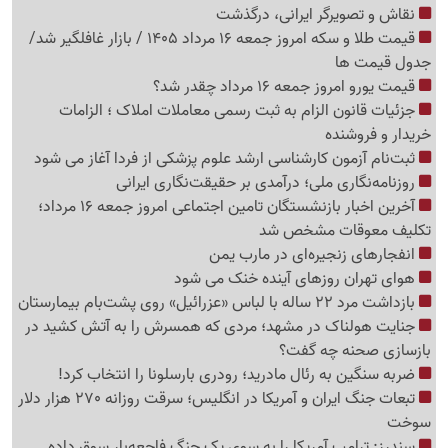
نقاش و تصویرگر ایرانی، درگذشت
قیمت طلا و سکه امروز جمعه 16 مرداد 1405 / بازار غافلگیر شد/
جدول قیمت ها
قیمت یورو امروز جمعه 16 مرداد چقدر شد؟
جزئیات قانون الزام به ثبت رسمی معاملات املاک ؛ الزامات
خریدار و فروشنده
ثبت‌نام‌ آزمون کارشناسی ارشد علوم پزشکی از فردا آغاز می شود
روزنامه‌نگاری ملی؛ درآمدی بر حقیقت‌نگاری ایرانی
آخرین اخبار بازنشستگان تامین اجتماعی امروز جمعه 16 مرداد؛
تکلیف معوقات مشخص شد
انفجارهای زنجیره‌ای در مارب یمن
هوای تهران روزهای آینده خنک می شود
بازداشت مرد 22 ساله با لباس «عزرائیل» روی پشت‌بام بیمارستان
جنایت هولناک در مشهد؛ مردی که همسرش را به آتش کشید در
بازسازی صحنه چه گفت؟
ضربه سنگین به رئال مادرید؛ رودری بارسلونا را انتخاب کرد!
تبعات جنگ ایران و آمریکا در انگلیس؛ سرقت روزانه 270 هزار دلار
سوخت
سندرز: ترامپ آمریکا را به سوی یک جنگ فاجعه‌بار سوق داده