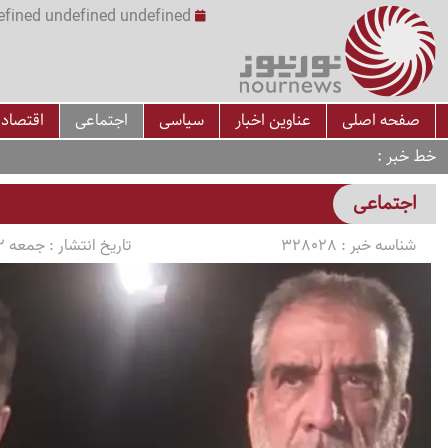
undefined undefined undefined undefined | س
صفحه اصلی
عناوین اخبار
سیاسی
اجتماعی
اقتصاد
خط خبر
اجتماعی
شناسه خبر :
328028
تاریخ انتشار :
جمعه 1405/04/12 ساعت 10:59