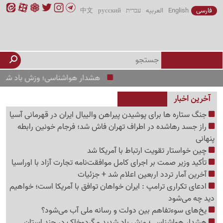
فارسی
English
العربیه
עברית
русский
中文
هشدار هواشناسی؛ وزش باد شدید و گردو
آخرین اخبار
جنگ ستاره ها برای پوشیدن پیراهن والیبال ایران در قهرمانی آسیا
راز جسد رهاشده در اطراف تهران فاش شد؛ فرجام خونین رابطه
پنهانی
چین خواستار تقویت ارتباط با آمریکا شد
تأکید وزیر صمت بر اجرای کامل موافقت‌نامه تجارت آزاد با اوراسیا
آخرین آمار تردد اربعین اعلام شد + جزئیات
ادعای تکراری ترامپ : ایران خواهان توافق با آمریکا است؛ خواهیم
دید چه می‌شود
یخ‌های سوءتفاهم بین دولت و رسانه ملی آب می‌شود؟
هشدار هواشناسی؛ وزش باد شدید و گردوخاک در چند استان