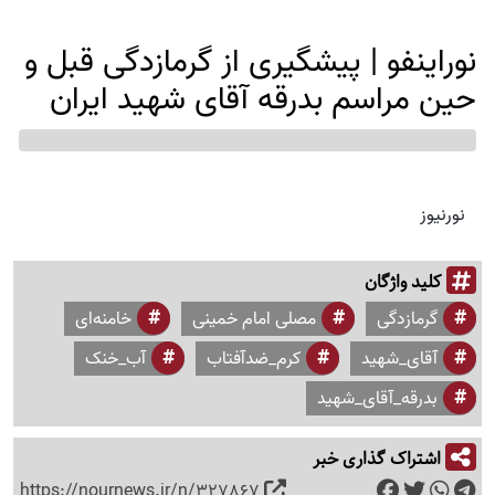
نوراینفو | پیشگیری از گرمازدگی قبل و
حین مراسم بدرقه آقای شهید ایران
نورنیوز
کلید واژگان
گرمازدگی
مصلی امام خمینی
خامنه‌ای
آقای_شهید
کرم_ضدآفتاب
آب_خنک
بدرقه_آقای_شهید
اشتراک گذاری خبر
https://nournews.ir/n/327867