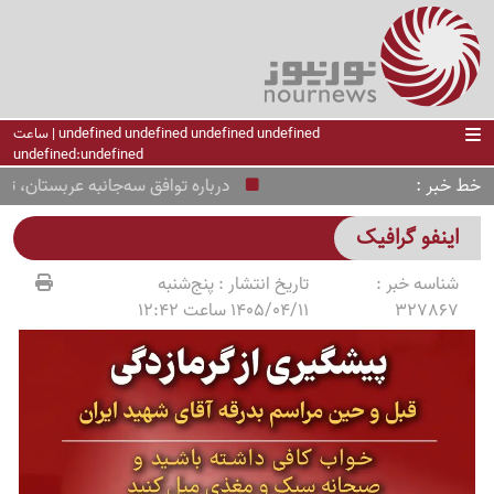
undefined undefined undefined undefined | ساعت
undefined:undefined
خط خبر
درباره توافق سه‌جانبه عربستان، ترکیه 
اینفو گرافیک
شناسه خبر :
تاریخ انتشار :
پنج‌شنبه
327867
1405/04/11 ساعت 12:42