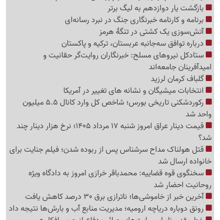
بازگشت یار دوازدهم به لیگ برتر
برنامه و کارنامه خبرنگاری جنگ در نبرد رسانه‌ای
آتش‌سوزی یک کشتی در تنگهٔ هرمز
درباره توافق سه‌جانبه عربستان، ترکیه و پاکستان
ستادکل نیروهای مسلح: خبرنگاران روایت‌گر حقانیت و
امیدآفرینان جامعه‌اند
گلباف کرمان لرزید
انتخابات میشیگان و نشانه های تغییر در آمریکا
رکوردشکنی تاریخی بورس؛ شاخص کل وارد کانال 5.5 میلیون
واحد شد
قیمت دینار عراق امروز شنبه 17 مرداد 1405؛ نرخ هزار دینار چند
شد؟
قتل هولناک مداح سرشناس پس از ربوده شدن؛ فیلم جنایت برای
خانواده ارسال شد
سخنگوی قوه قضاییه: محمدباقر خرازی امروز به دادگاه ویژه
روحانیت احضار شد
آخرین خبر از خاموشی‌ها؛ ناترازی برق 30 درصد کاهش یافت
رونق دوباره دریاچه ارومیه؛ مدیریت منابع آب و بارش‌ها نتیجه داد