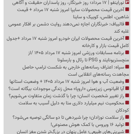
نوراینفو | 17 مرداد؛ روز خبرنگار، روز پاسداران حقیقت و آگاهی
آخرین قیمت محصولات سایپا امروز شنبه 17 مرداد + قیمت
شاهین، اطلس، کوییک و ساینا
قالیباف: خبرنگاران اجازه نمی‌دهند روایت دشمن بر افکار عمومی
غلبه کند
آخرین قیمت محصولات ایران خودرو امروز شنبه 17 مرداد +جدول
کامل قیمت بازار و کارخانه
برنامه مسابقات ورزشی امروز شنبه 17 مرداد 1405 /از
منچستریونایتد و PSG تا رئال و بارسلونا
سپاه: اعتراف رسانه‌های خارجی به شکست ترامپ حاصل
مجاهدت رسانه‌های انقلابی است
وضعیت آب و هوا امروز شنبه 17 مرداد 1405 + وضعیت استانها
آیا اقیانوس زیرزمینی «اروپا» محل زندگی موجودات بیگانه است؟
راز تغییر شخصیت انسان؛ چرا با گذشت زمان متفاوت می‌شویم؟
محکومیت نیم میلیارد دلاری متا به دلیل آسیب به سلامت
کودکان
راز سلامت نوزادان؛ چرا شیردهی تا دو سالگی توصیه می‌شود؟
تولید 16 ویروس با کمک هوش مصنوعی!
شیرینی‌های طبیعی؛ عامل پنهان در بزرگ‌تر شدن مغز انسان