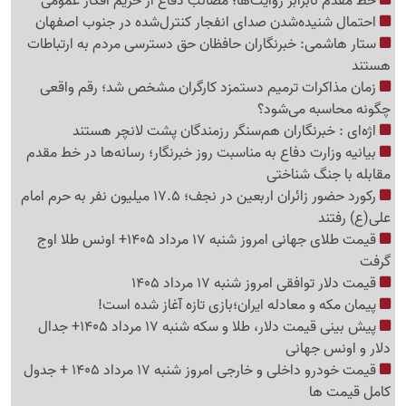
خط مقدم نابرابر روایت‌ها؛ مصائب دفاع از حریم افکار عمومی
احتمال شنیده‌شدن صدای انفجار کنترل‌شده در جنوب اصفهان
ستار هاشمی: خبرنگاران حافظان حق دسترسی مردم به ارتباطات
هستند
زمان مذاکرات ترمیم دستمزد کارگران مشخص شد؛ رقم واقعی
چگونه محاسبه می‌شود؟
اژه‌ای : خبرنگاران هم‌سنگر رزمندگان پشت لانچر هستند
بیانیه وزارت دفاع به مناسبت روز خبرنگار؛ رسانه‌ها در خط مقدم
مقابله با جنگ شناختی
رکورد حضور زائران اربعین در نجف؛ 17.5 میلیون نفر به حرم امام
علی(ع) رفتند
قیمت طلای جهانی امروز شنبه 17 مرداد 1405+ اونس طلا اوج
گرفت
قیمت دلار توافقی امروز شنبه 17 مرداد 1405
پیمان مکه و معادله ایران؛بازی تازه آغاز شده است!
پیش ‌بینی قیمت دلار، طلا و سکه شنبه 17 مرداد 1405+ جدال
دلار و اونس جهانی
قیمت خودرو داخلی و خارجی امروز شنبه 17 مرداد 1405 + جدول
کامل قیمت ها