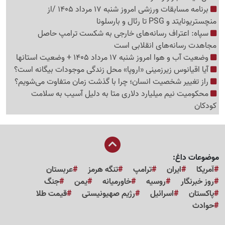
برنامه مسابقات ورزشی امروز شنبه 17 مرداد 1405 /از
منچستریونایتد و PSG تا رئال و بارسلونا
سپاه: اعتراف رسانه‌های خارجی به شکست ترامپ حاصل
مجاهدت رسانه‌های انقلابی است
وضعیت آب و هوا امروز شنبه 17 مرداد 1405 + وضعیت استانها
آیا اقیانوس زیرزمینی «اروپا» محل زندگی موجودات بیگانه است؟
راز تغییر شخصیت انسان؛ چرا با گذشت زمان متفاوت می‌شویم؟
محکومیت نیم میلیارد دلاری متا به دلیل آسیب به سلامت
کودکان
موضوعات داغ:
آمریکا
ایران
ترامپ
تنگه هرمز
عربستان
روز خبرنگار
روسیه
خاورمیانه
یمن
جنگ
پاکستان
اسرائیل
رژیم صهیونیستی
قیمت طلا
حوادث