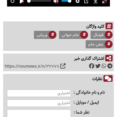
Restart
Play
Mute
Settings
PIP
Download
Enter
fullsc
کلید واژگان
فوتبال
جام جهانی
ورزشی
نبض جام
اشتراک گذاری خبر
https://nournews.ir/n/327711
نظرات
نام و نام خانوادگی
ایمیل / موبایل
نظر شما