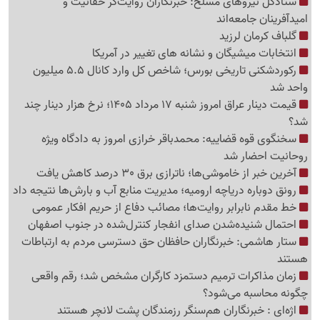
ستادکل نیروهای مسلح: خبرنگاران روایت‌گر حقانیت و
امیدآفرینان جامعه‌اند
گلباف کرمان لرزید
انتخابات میشیگان و نشانه های تغییر در آمریکا
رکوردشکنی تاریخی بورس؛ شاخص کل وارد کانال 5.5 میلیون
واحد شد
قیمت دینار عراق امروز شنبه 17 مرداد 1405؛ نرخ هزار دینار چند
شد؟
سخنگوی قوه قضاییه: محمدباقر خرازی امروز به دادگاه ویژه
روحانیت احضار شد
آخرین خبر از خاموشی‌ها؛ ناترازی برق 30 درصد کاهش یافت
رونق دوباره دریاچه ارومیه؛ مدیریت منابع آب و بارش‌ها نتیجه داد
خط مقدم نابرابر روایت‌ها؛ مصائب دفاع از حریم افکار عمومی
احتمال شنیده‌شدن صدای انفجار کنترل‌شده در جنوب اصفهان
ستار هاشمی: خبرنگاران حافظان حق دسترسی مردم به ارتباطات
هستند
زمان مذاکرات ترمیم دستمزد کارگران مشخص شد؛ رقم واقعی
چگونه محاسبه می‌شود؟
اژه‌ای : خبرنگاران هم‌سنگر رزمندگان پشت لانچر هستند