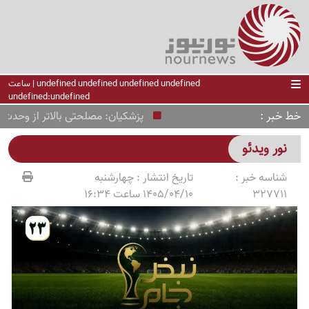
undefined undefined undefined undefined | ساعت
undefined:undefined
خط خبر
پزشکیان: مصلحتی بالاتر از وحدت ند
نور ویدئو
شناسه خبر :
تاریخ انتشار :
چهارشنبه
327711
1405/04/10 ساعت 16:34