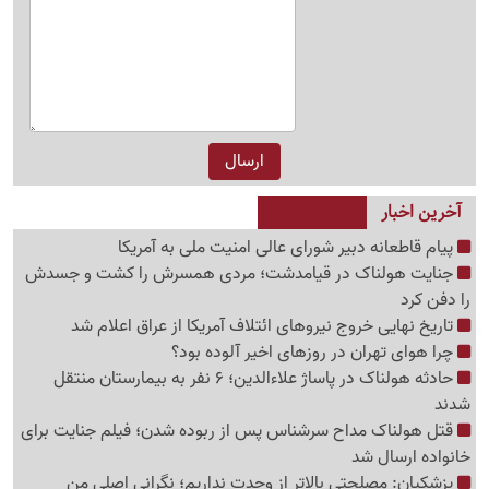
آخرین اخبار
پیام قاطعانه دبیر شورای عالی امنیت ملی به آمریکا
جنایت هولناک در قیامدشت؛ مردی همسرش را کشت و جسدش
را دفن کرد
تاریخ نهایی خروج نیروهای ائتلاف آمریکا از عراق اعلام شد
چرا هوای تهران در روزهای اخیر آلوده بود؟
حادثه هولناک در پاساژ علاءالدین؛ 6 نفر به بیمارستان منتقل
شدند
قتل هولناک مداح سرشناس پس از ربوده شدن؛ فیلم جنایت برای
خانواده ارسال شد
پزشکیان: مصلحتی بالاتر از وحدت نداریم؛ نگرانی اصلی من