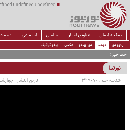
undefined undefined undefined undefined | س
صفحه اصلی
عناوین اخبار
سیاسی
اجتماعی
اقتصاد
رادیو نور
نورنما
نور ویدئو
عکس
اینفو گرافیک
خط خبر
نورنما
شناسه خبر :
327670
تاریخ انتشار :
چهارشنبه 1405/04/10 سا