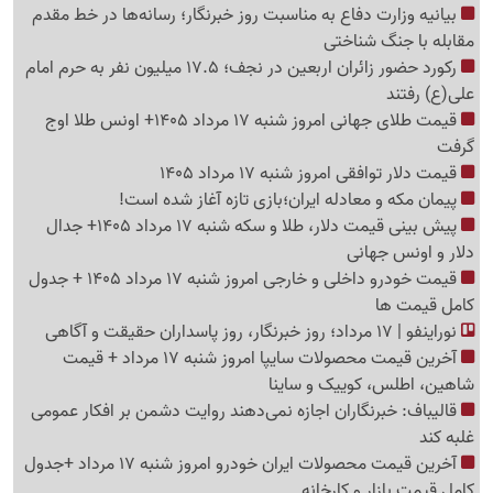
بیانیه وزارت دفاع به مناسبت روز خبرنگار؛ رسانه‌ها در خط مقدم
مقابله با جنگ شناختی
رکورد حضور زائران اربعین در نجف؛ 17.5 میلیون نفر به حرم امام
علی(ع) رفتند
قیمت طلای جهانی امروز شنبه 17 مرداد 1405+ اونس طلا اوج
گرفت
قیمت دلار توافقی امروز شنبه 17 مرداد 1405
پیمان مکه و معادله ایران؛بازی تازه آغاز شده است!
پیش ‌بینی قیمت دلار، طلا و سکه شنبه 17 مرداد 1405+ جدال
دلار و اونس جهانی
قیمت خودرو داخلی و خارجی امروز شنبه 17 مرداد 1405 + جدول
کامل قیمت ها
نوراینفو | 17 مرداد؛ روز خبرنگار، روز پاسداران حقیقت و آگاهی
آخرین قیمت محصولات سایپا امروز شنبه 17 مرداد + قیمت
شاهین، اطلس، کوییک و ساینا
قالیباف: خبرنگاران اجازه نمی‌دهند روایت دشمن بر افکار عمومی
غلبه کند
آخرین قیمت محصولات ایران خودرو امروز شنبه 17 مرداد +جدول
کامل قیمت بازار و کارخانه