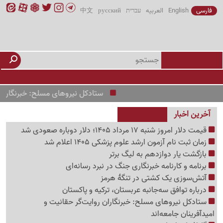
فارسی
English
العربیه
עברית
русский
中文
ستادکل نیروهای مسلح: خبرنگاران روایت
آخرین اخبار
قیمت دلار امروز شنبه 17 مرداد 1405؛ دلار دوباره صعودی شد
زمان ثبت نام آزمون ارشد علوم پزشکی 1405 اعلام شد
بازگشت یار دوازدهم به لیگ برتر
برنامه و کارنامه خبرنگاری جنگ در نبرد رسانه‌ای
آتش‌سوزی یک کشتی در تنگهٔ هرمز
درباره توافق سه‌جانبه عربستان، ترکیه و پاکستان
ستادکل نیروهای مسلح: خبرنگاران روایت‌گر حقانیت و
امیدآفرینان جامعه‌اند