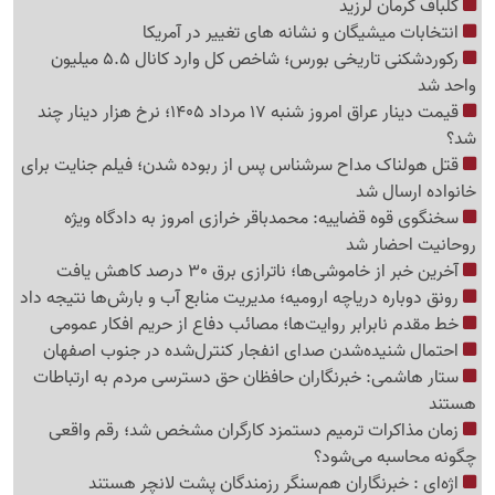
گلباف کرمان لرزید
انتخابات میشیگان و نشانه های تغییر در آمریکا
رکوردشکنی تاریخی بورس؛ شاخص کل وارد کانال 5.5 میلیون
واحد شد
قیمت دینار عراق امروز شنبه 17 مرداد 1405؛ نرخ هزار دینار چند
شد؟
قتل هولناک مداح سرشناس پس از ربوده شدن؛ فیلم جنایت برای
خانواده ارسال شد
سخنگوی قوه قضاییه: محمدباقر خرازی امروز به دادگاه ویژه
روحانیت احضار شد
آخرین خبر از خاموشی‌ها؛ ناترازی برق 30 درصد کاهش یافت
رونق دوباره دریاچه ارومیه؛ مدیریت منابع آب و بارش‌ها نتیجه داد
خط مقدم نابرابر روایت‌ها؛ مصائب دفاع از حریم افکار عمومی
احتمال شنیده‌شدن صدای انفجار کنترل‌شده در جنوب اصفهان
ستار هاشمی: خبرنگاران حافظان حق دسترسی مردم به ارتباطات
هستند
زمان مذاکرات ترمیم دستمزد کارگران مشخص شد؛ رقم واقعی
چگونه محاسبه می‌شود؟
اژه‌ای : خبرنگاران هم‌سنگر رزمندگان پشت لانچر هستند