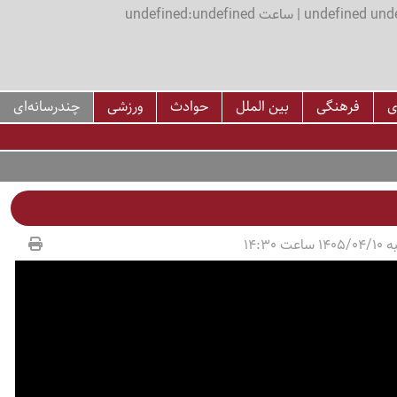
اعت undefined:undefined
ی
فرهنگی
بین الملل
حوادث
ورزشی
چندرسانه‌ای
عت 14:30