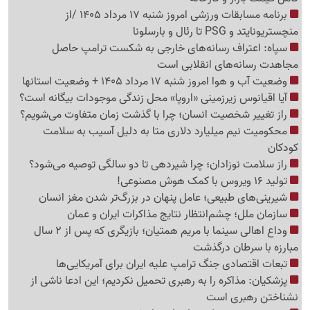
برنامه مسابقات ورزشی امروز شنبه 17 مرداد 1405 /از
منچستریونایتد و PSG تا رئال و بارسلونا
سپاه: اعتراف رسانه‌های خارجی به شکست ترامپ حاصل
مجاهدت رسانه‌های انقلابی است
وضعیت آب و هوا امروز شنبه 17 مرداد 1405 + وضعیت استانها
آیا اقیانوس زیرزمینی «اروپا» محل زندگی موجودات بیگانه است؟
راز تغییر شخصیت انسان؛ چرا با گذشت زمان متفاوت می‌شویم؟
محکومیت نیم میلیارد دلاری متا به دلیل آسیب به سلامت
کودکان
راز سلامت نوزادان؛ چرا شیردهی تا دو سالگی توصیه می‌شود؟
تولید 16 ویروس با کمک هوش مصنوعی!
شیرینی‌های طبیعی؛ عامل پنهان در بزرگ‌تر شدن مغز انسان
سازمان ملل؛ چشم‌انتظار نتایج مذاکرات ایران و عمان
وداع اهالی سینما با مریم همتیان؛ بازیگری که پس از 2 سال
مبارزه با سرطان درگذشت
تبعات اقتصادی جنگ ترامپ علیه ایران برای آمریکایی‌ها
پزشکیان: مذاکره را به رهبری تحمیل نکردیم؛ این ادعا ناشی از
نشناختن رهبری است