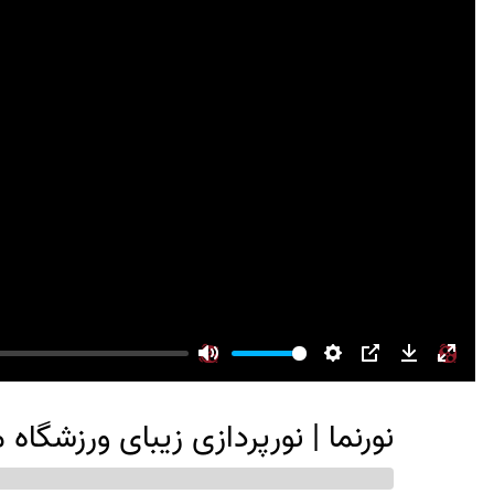
Mute
Settings
PIP
Download
Enter
fullsc
نورنما | نورپردازی زیبای ورزشگاه 