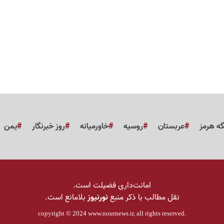
گه هرمز
عربستان
روسیه
خاورمیانه
روز خبرنگار
یمن
امانت‌داری فضیلت است.
نقل مطالب با ذکر منبع
نورنیوز
بلامانع است.
copyright © 2024
www.nournews.ir
, all rights reserved.