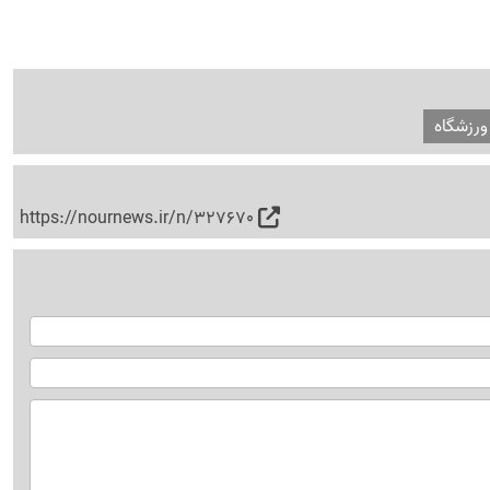
ورزشگاه
https://nournews.ir/n/327670