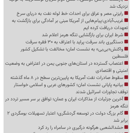
نزدیک شد
رایزنی مصر و عراق برای احداث خط لوله نفت به دریای سرخ
غریب‌آبادی:پیام‌هایی از آمریکا مبنی بر آمادگی برای بازگشت به
تعهدات دریافت کرده ایم
شرط ایران برای بازگشایی تنگه هرمز اعلام شد
دستگیری باند سرقت پراید با اعتراف به 30 فقره سرقت
واکنش«بی‌بی» به نشست امان؛ مخالفت با تشکیل کشور
فلسطین
اعتصاب گسترده در استان‌های جنوبی یمن در اعتراض به وضعیت
امنیتی و اقتصادی
سقوط صادرات نفت آمریکا به پایین‌ترین سطح در 8 ماه گذشته
بیانیه پایانی نشست امان؛ کشورهای عربی و اسلامی خواستار
توقف تجاوزات اسرائیل شدند
آخرین جزئیات از مذاکرات ایران و عمان؛ توافق بر سر مسیر تردد در
تنگه هرمز
گام بزرگ دولت در توسعه گردشگری؛ اعتبار تسهیلات بومگردی 2
برابر شد
حشدالشعبی هرگونه درگیری در سامراء را رد کرد