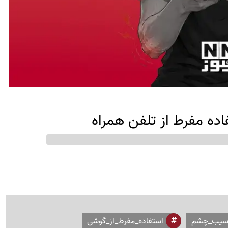
اده مفرط از تلفن همراه
سیب_چشم
استفاده_مفرط_از_گوشی