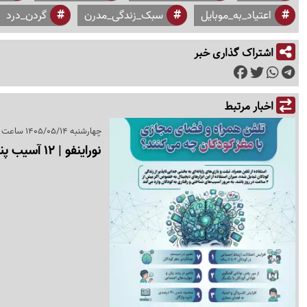
اعتیاد_به_موبایل
سبک_زندگی_مدرن
گردن_درد
اشتراک گذاری خبر
اخبار مرتبط
چهارشنبه 1405/05/14 ساعت 10:14
نوراینفو | 12 آسیب پنهان تلفن همراه و فضای مجازی بر مغز کودکان