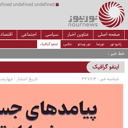
undefined undefined undefined undefined | س
صفحه اصلی
عناوین اخبار
سیاسی
اجتماعی
اقتصاد
رادیو نور
نورنما
نور ویدئو
عکس
اینفو گرافیک
خط خبر
اینفو گرافیک
شناسه خبر :
327614
تاریخ انتشار :
چهارشنبه 1405/04/10 سا