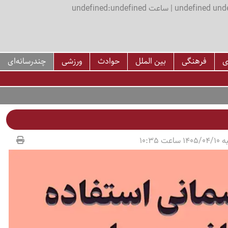
اعت undefined:undefined
ی
فرهنگی
بین الملل
حوادث
ورزشی
چندرسانه‌ای
عت 10:35