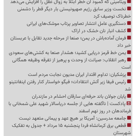
ویتامینی که کمبود آن خطر ابتلا به زوال عقل را افزایش می‌دهد
نخست وزیر سابق رژیم صهیونیستی بار دیگر قطر را دشمنی
خطرناک توصیف کرد
دستگیری عامل انتشار تصاویر پرتاب موشک‌های ایرانی
کشف انبار نان خشک در اراک
فرمان آماده‌باش در یمن؛ صنعا از مرحله جدید تقابل با عربستان
خبر داد
یمن خط قرمز دریایی کشید؛ هشدار صنعا به کشتی‌های سعودی
رهبر انقلاب: صیانت از وحدت و پرهیز از تفرقه وظیفه همگانی
است
پزشکیان: تداوم اقتدار ایران مدیون نجابت مردم است
رئیس فیفا زیر آتش انتقادات؛ فیگو خواستار کنار رفتن اینفانتینو
شد
پایان جولان باند حرفه‌ای سارقان احشام در مازندران
پادکست | ناگفته هایی از جلسه دریاسالار شهید علی شمخانی با
فرماندهان در روز نهم اسفند
جامعه مدرسین: آمریکا بر هیچ عهد و پیمانی متعهد نیست
قطعی برق کرمانشاه فردا پنجشنبه 15 مرداد + جدول به تفکیک
شهرستان