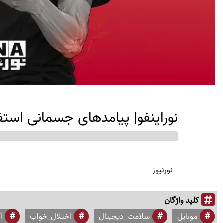
نوراینفو| پیامدهای جسمانی استف
نورنیوز
کلید واژگان
موبایل
سلامت_دیجیتال
اختلال_خواب
آ