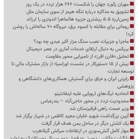
مهران رکورد جهان را شکست؛ 266 هزار تردد در یک روز
تشویق به مذاکره درباره تنگه هرمز از سوی سازمان ملل
زمین‌لرزه 5.5 ریشتری جزیره هالماهرا اندونزی را لرزاند
رومانی برای مقابله با کمبود برق، نیروگاه 70 ساله‌اش را روشن
کرد!
ماجرا و جزییات نصب سنگ مزار اکبر عبدی چه بود؟
بریکس به دنبال ارتقای خدمات آماری در عصر دیجیتال
تحلیل «فارن افرز» از نامیرایی محور مقاومت
بیش از 15 دستورکار در نشست اوراسیا؛ از بازار مشترک مالی تا
توسعه تجارت
رایزنی ایران و عراق برای گسترش همکاری‌های دانشگاهی و
پژوهشی
اتحادیه لیگ‌های اروپایی علیه اینفانتینو
محدودیت تردد در محور حاجی‌آباد – بندرعباس
وزیر صمت راهی قرقیزستان شد
آیین بزرگداشت شهید خلبان مجید کاظمی در شیراز برگزار شد
یک کشتی دیگر در ساحل یمن هدف قرار گرفت
مهار کامل آتش‌سوزی در ارتفاعات سرکش گیلانغرب
بازگشت «آژانس دوستی»؛ فصل دوم سریال نوستالژیک به تولید