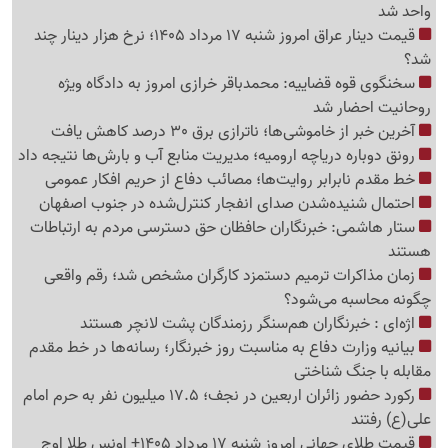
واحد شد
قیمت دینار عراق امروز شنبه 17 مرداد 1405؛ نرخ هزار دینار چند
شد؟
سخنگوی قوه قضاییه: محمدباقر خرازی امروز به دادگاه ویژه
روحانیت احضار شد
آخرین خبر از خاموشی‌ها؛ ناترازی برق 30 درصد کاهش یافت
رونق دوباره دریاچه ارومیه؛ مدیریت منابع آب و بارش‌ها نتیجه داد
خط مقدم نابرابر روایت‌ها؛ مصائب دفاع از حریم افکار عمومی
احتمال شنیده‌شدن صدای انفجار کنترل‌شده در جنوب اصفهان
ستار هاشمی: خبرنگاران حافظان حق دسترسی مردم به ارتباطات
هستند
زمان مذاکرات ترمیم دستمزد کارگران مشخص شد؛ رقم واقعی
چگونه محاسبه می‌شود؟
اژه‌ای : خبرنگاران هم‌سنگر رزمندگان پشت لانچر هستند
بیانیه وزارت دفاع به مناسبت روز خبرنگار؛ رسانه‌ها در خط مقدم
مقابله با جنگ شناختی
رکورد حضور زائران اربعین در نجف؛ 17.5 میلیون نفر به حرم امام
علی(ع) رفتند
قیمت طلای جهانی امروز شنبه 17 مرداد 1405+ اونس طلا اوج