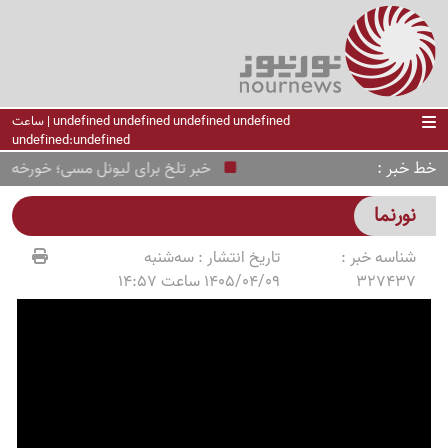
undefined undefined undefined undefined | ساعت
undefined:undefined
خط خبر
خبر تلخ برای لیونل مسی؛ خورخه مسی در 68 سالگی 
نورنما
شناسه خبر :
تاریخ انتشار :
سه‌شنبه
327437
1405/04/09 ساعت 14:57