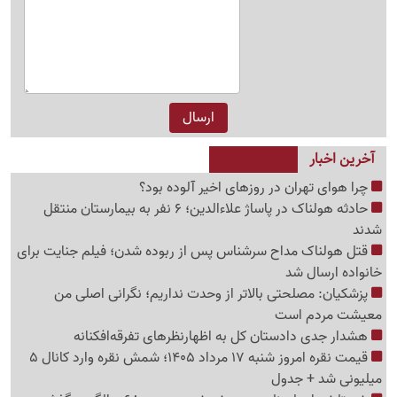
آخرین اخبار
چرا هوای تهران در روزهای اخیر آلوده بود؟
حادثه هولناک در پاساژ علاءالدین؛ 6 نفر به بیمارستان منتقل
شدند
قتل هولناک مداح سرشناس پس از ربوده شدن؛ فیلم جنایت برای
خانواده ارسال شد
پزشکیان: مصلحتی بالاتر از وحدت نداریم؛ نگرانی اصلی من
معیشت مردم است
هشدار جدی دادستان کل به اظهارنظرهای تفرقه‌افکنانه
قیمت نقره امروز شنبه 17 مرداد 1405؛ شمش نقره وارد کانال 5
میلیونی شد + جدول