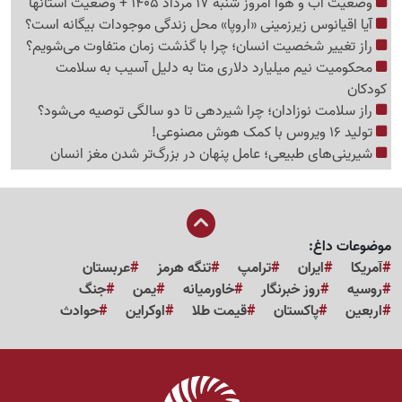
وضعیت آب و هوا امروز شنبه 17 مرداد 1405 + وضعیت استانها
آیا اقیانوس زیرزمینی «اروپا» محل زندگی موجودات بیگانه است؟
راز تغییر شخصیت انسان؛ چرا با گذشت زمان متفاوت می‌شویم؟
محکومیت نیم میلیارد دلاری متا به دلیل آسیب به سلامت
کودکان
راز سلامت نوزادان؛ چرا شیردهی تا دو سالگی توصیه می‌شود؟
تولید 16 ویروس با کمک هوش مصنوعی!
شیرینی‌های طبیعی؛ عامل پنهان در بزرگ‌تر شدن مغز انسان
موضوعات داغ:
آمریکا
ایران
ترامپ
تنگه هرمز
عربستان
روسیه
روز خبرنگار
خاورمیانه
یمن
جنگ
اربعین
پاکستان
قیمت طلا
اوکراین
حوادث