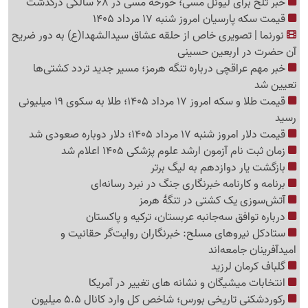
خبر تلخ برای لیونل مسی؛ خورخه مسی در 68 سالگی درگذشت
قیمت سکه پارسیان امروز شنبه 17 مرداد 1405
نورنما | تصویری خاص از حلقه عشاق سیدالشهدا(ع) به دور ضریح
آن حضرت در اربعین حسینی
خبر مهم عراقچی درباره تنگه هرمز؛ مسیر جدید تردد کشتی‌ها
تعیین شد
قیمت طلا و سکه امروز 17 مرداد 1405؛ طلا به سکوی 19 میلیونی
رسید
قیمت دلار امروز شنبه 17 مرداد 1405؛ دلار دوباره صعودی شد
زمان ثبت نام آزمون ارشد علوم پزشکی 1405 اعلام شد
بازگشت یار دوازدهم به لیگ برتر
برنامه و کارنامه خبرنگاری جنگ در نبرد رسانه‌ای
آتش‌سوزی یک کشتی در تنگهٔ هرمز
درباره توافق سه‌جانبه عربستان، ترکیه و پاکستان
ستادکل نیروهای مسلح: خبرنگاران روایت‌گر حقانیت و
امیدآفرینان جامعه‌اند
گلباف کرمان لرزید
انتخابات میشیگان و نشانه های تغییر در آمریکا
رکوردشکنی تاریخی بورس؛ شاخص کل وارد کانال 5.5 میلیون