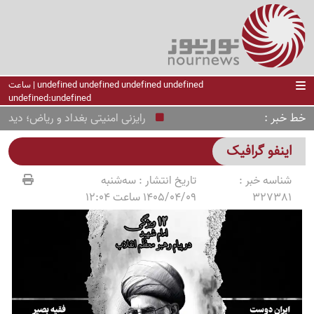
undefined undefined undefined undefined | ساعت
undefined:undefined
خط خبر
رایزنی امنیتی بغداد و ریاض؛ دیدار ن
اینفو گرافیک
شناسه خبر :
تاریخ انتشار :
سه‌شنبه
327381
1405/04/09 ساعت 12:04