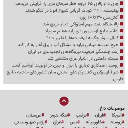
چای داغ بالای 65 درجه خطر سرطان مری را افزایش می‌دهد
یونیسف: 330 کودک قربانی شیوع ابولا در کنگو شدند
آتش‌بس 30 تا 60 روزه
پالایشگاه نفت مهم اسلواکی دچار حریق شد
اعلام نتایج آزمون ورودی پایه هفتم سمپاد
کانال سوئز چگونه ابرقدرت‌ها را تغییر داد؟
هیچ مدرسه مینابی نباید با مشکل آب و برق آغاز به کار کند
رشد چشمگیر ظرفیت نیروگاه‌های تجدیدپذیر در ایران
هسته داعشی در الانبار عراق متلاشی شد
روسیه: همکاری تجاری با ایران و چین در اولویت اوراسیا است
شرط ازسرگیری گفت‌وگوهای امنیتی میان کشورهای حاشیه خلیج
فارس
موضوعات داغ:
آمریکا
ایران
ترامپ
تنگه هرمز
عربستان
روسیه
خاورمیانه
یمن
عراق
رژیم صهیونیستی