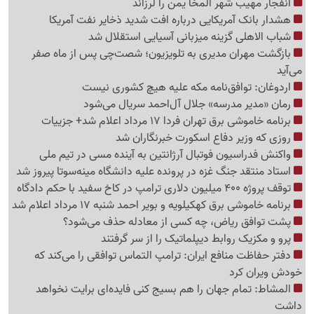
انفجار مهیب شهر المخا یمن را لرزاند
هشدار بانک آمریکایی درباره افت شدید ذخایر نفت آمریکا
شباب الاهلی گزینه میزبانی آسیایی استقلال شد
بازگشت مهران مدیری به تلویزیون؛ شصت‌چی پس از ماه صفر
می‌آید
اردوغان: توافق‌نامه مکه علیه هیچ کشوری نیست
رمان «مدیر مدرسه» جلال آل‌احمد سریال می‌شود
برنامه خاموشی برق تهران فردا 17 مرداد اعلام شد+ جزییات
روزی که وزیر دفاع اسکورت خبرنگاران شد
واکنش فدراسیون فوتبال آرژانتین به آینده مسی در تیم ملی
استاد منتقد جنگ غزه در پرونده علیه دانشگاه مینه‌سوتا پیروز شد
توقف پروژه 400 میلیون دلاری ترامپ در کاخ سفید با حکم دادگاه
برنامه خاموشی برق کهکیلویه و بویر احمد شنبه 17 مرداد اعلام شد
پشت توافق ریاض، چه کسی از معادله حذف می‌شود؟
پرو و مکزیک روابط دیپلماتیک را از سر گرفتند
دفتر حفاظت منافع ایران: ترامپ التماس توافقی را می‌کند که
خودش ویران کرد
المشاط: تمام جهان را هم بسیج کنی فایده‌ای برایت نخواهد
داشت