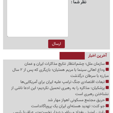
نظر شما
آخرین اخبار
سازمان ملل؛ چشم‌انتظار نتایج مذاکرات ایران و عمان
وداع اهالی سینما با مریم همتیان؛ بازیگری که پس از 2 سال
مبارزه با سرطان درگذشت
تبعات اقتصادی جنگ ترامپ علیه ایران برای آمریکایی‌ها
پزشکیان: مذاکره را به رهبری تحمیل نکردیم؛ این ادعا ناشی از
نشناختن رهبری است
حریق مجتمع مسکونی اهواز مهار شد
جو کنت: تهدید هسته‌ای ایران یک پروپاگانداست
رایزنی امنیتی بغداد و ریاض؛ دیدار نخست‌وزیر عراق با رئیس