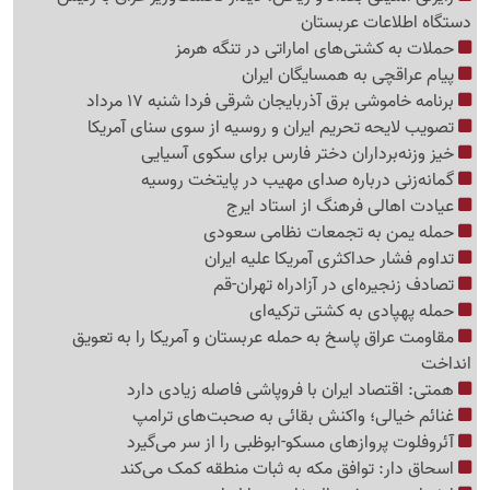
دستگاه اطلاعات عربستان
حملات به کشتی‌های اماراتی در تنگه هرمز
پیام عراقچی به همسایگان ایران
برنامه خاموشی برق آذربایجان شرقی فردا شنبه 17 مرداد
تصویب لایحه تحریم ایران و روسیه از سوی سنای آمریکا
خیز وزنه‌برداران دختر فارس برای سکوی آسیایی
گمانه‌زنی درباره صدای مهیب در پایتخت روسیه
عیادت اهالی فرهنگ از استاد ایرج
حمله یمن به تجمعات نظامی سعودی
تداوم فشار حداکثری آمریکا علیه ایران
تصادف زنجیره‌ای در آزادراه تهران-قم
حمله پهپادی به کشتی ترکیه‌ای
مقاومت عراق پاسخ به حمله عربستان و آمریکا را به تعویق
انداخت
همتی: اقتصاد ایران با فروپاشی فاصله زیادی دارد
غنائم خیالی؛ واکنش بقائی به صحبت‌های ترامپ
آئروفلوت پروازهای مسکو-ابوظبی را از سر می‌گیرد
اسحاق دار: توافق مکه به ثبات منطقه کمک می‌کند