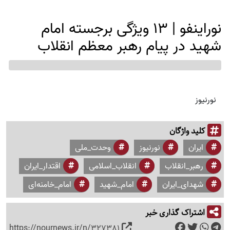
نوراینفو | 13 ویژگی برجسته امام
شهید در پیام رهبر معظم انقلاب
نورنیوز
کلید واژگان
ایران
نورنیوز
وحدت_ملی
رهبر_انقلاب
انقلاب_اسلامی
اقتدار_ایران
شهدای_ایران
امام_شهید
امام_خامنه‌ای
اشتراک گذاری خبر
https://nournews.ir/n/327381