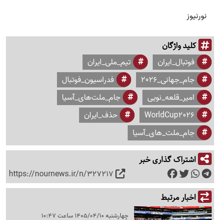
نورنیوز
کلید واژگان
فوتبال_ایران
تیم_ملی_ایران
جام_جهانی_2026
فدراسیون_فوتبال
امیر_قلعه_نویی
جام_ملت‌های_آسیا
WorldCup2026
حذف_ایران
جام_ملت_های_آسیا
اشتراک گذاری خبر
https://nournews.ir/n/327217
اخبار مرتبط
چهارشنبه 1405/04/10 ساعت 10:47