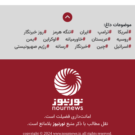
موضوعات داغ:
آمریکا
ترامپ
ایران
تنگه هرمز
روز خبرنگار
روسیه
عربستان
خاورمیانه
اوکراین
یمن
اسرائیل
چین
خبرنگار
رسانه
رژیم صهیونیستی
امانت‌داری فضیلت است.
نقل مطالب با ذکر منبع
نورنیوز
بلامانع است.
copyright © 2024
www.nournews.ir
, all rights reserved.