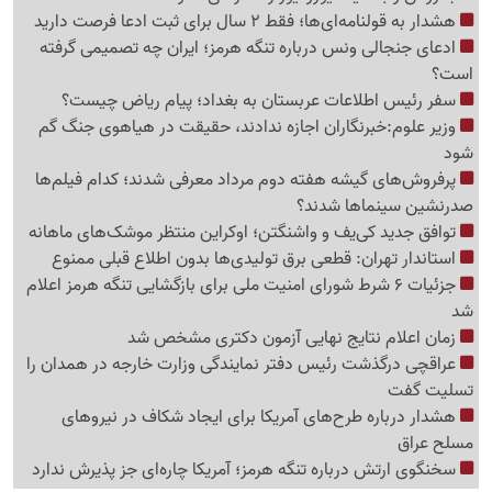
هشدار به قولنامه‌ای‌ها؛ فقط 2 سال برای ثبت ادعا فرصت دارید
ادعای جنجالی ونس درباره تنگه هرمز؛ ایران چه تصمیمی گرفته
است؟
سفر رئیس اطلاعات عربستان به بغداد؛ پیام ریاض چیست؟
وزیر علوم:خبرنگاران اجازه ندادند، حقیقت در هیاهوی جنگ گم
شود
پرفروش‌های گیشه هفته دوم مرداد معرفی شدند؛ کدام فیلم‌ها
صدرنشین سینماها شدند؟
توافق جدید کی‌یف و واشنگتن؛ اوکراین منتظر موشک‌های ماهانه
استاندار تهران: قطعی برق تولیدی‌ها بدون اطلاع قبلی ممنوع
جزئیات 6 شرط شورای امنیت ملی برای بازگشایی تنگه هرمز اعلام
شد
زمان اعلام نتایج نهایی آزمون دکتری مشخص شد
عراقچی درگذشت رئیس دفتر نمایندگی وزارت خارجه در همدان را
تسلیت گفت
هشدار درباره طرح‌های آمریکا برای ایجاد شکاف در نیروهای
مسلح عراق
سخنگوی ارتش درباره تنگه هرمز؛ آمریکا چاره‌ای جز پذیرش ندارد