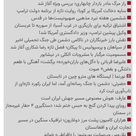
راز مرگ مادر باردار چابهاری؛ بررسی ویژه آغاز شد
سایه دخالت آمریکا بر کوبا؛ روایت تازه از برنامه دولت ترامپ
ششمین هفته نبرد مذهبی صهیونیست‌ها در قدس
اشتیاق ترکیه برای بازیگری در غرب آسیا؛ از سوریه تا عربستان
وکیل پیشین ترامپ، وزیر دادگستری آمریکا شد!
نقش بارز خبرنگاران در ناکامی دشمن طی جنگ تحمیلی اخیر
از سپاهان و پرسپولیس تا پیکان؛ فصل تازه رضا شکاری آغاز شد
مسمومیت مرگبار با مشروبات الکلی در نیشابور
علیرضا قربانی با «گل‌های باران‌خورده» برگشت؛ آهنگی با طعم
دلتنگی و بغض+ صوت
نورنما | ایستگاه های مترو چین در تابستان
حضرتی: دشمن با جنگ رسانه‌ای آمد، اما ایران رکورد تازه‌ای از
تاب‌آوری ثبت کرد
عارف: هوش مصنوعی مسیر جهش ایران است
رویای پیدا کردن گنج به حبس ختم شد؛ دستگیری 4 حفار غیرمجاز
در سمنان
هزاران کامیون پشت مرز دوغارون؛ ترافیک سنگین در مسیر
تجارت ایران و افغانستان
بلاروس وب‌سایت یورونیوز را «افراطی» خواند