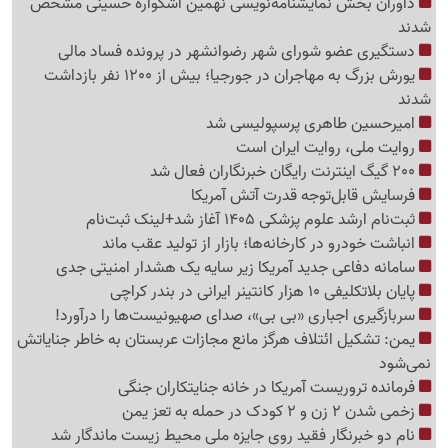
داوران بخش نمایشنامه‌نویسی نهمین اشکواره حسینی مشخص
شدند
دستگیری عضو شورای شهر رضوانشهر در پرونده فساد مالی
یورش بزرگ به مهاجران در جورجیا؛ بیش از 1200 نفر بازداشت
شدند
امیرحسین طاهری پرسپولیسی شد
روایت ملی، روایت ایران است
200 گیگ اینترنت رایگان خبرنگاران فعال شد
فرسایش قابل‌توجه قدرت آتش آمریکا
ثبت‌نام ارشد علوم پزشکی 1405 آغاز شد+لینک ثبت‌نام
انباشت خودرو در کارخانه‌ها؛ بازار از تولید عقب ماند
سامانه دفاعی جدید آمریکا زیر سایه یک هشدار امنیتی جدی
پایان بلاتکلیفی 10 هزار کانتینر ایرانی در بندر کراچی
سربازگیری اجباری «بی بی»، صدای صهیونیست‌ها را درآورد!
یمن: تشکیل ائتلاف هرگز مانع مجازات عربستان به خاطر جنایاتش
نمی‌شود
فرمانده تروریست آمریکا در خانه جنایتکاران جنگی
زخمی شدن 2 زن و 2 کودک در حمله به تعز یمن
نام دو خبرنگار فقید روی جایزه ملی محیط زیست ماندگار شد