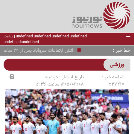
undefined undefined undefined undefined | ساعت
undefined:undefined
خط خبر
آتش ارتفاعات سروآباد پس از 24 ساعت مهار شد
ورزشی
شناسه خبر :
تاریخ انتشار :
دوشنبه
327217
1405/04/08 ساعت 16:36