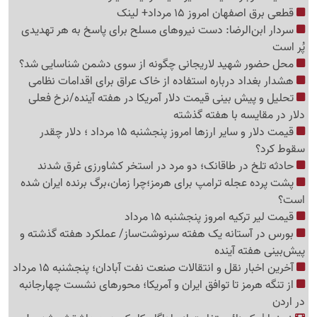
قطعی برق اصفهان امروز 15 مرداد+ لینک
سردار ابن‌الرضا: دست نیروهای مسلح برای پاسخ به هر تهدیدی
پُر است
محل حضور شهید لاریجانی چگونه از سوی دشمن شناسایی شد؟
هشدار بغداد درباره استفاده از خاک عراق برای اقدامات نظامی
تحلیل و پیش بینی قیمت دلار آمریکا در هفته آینده/نرخ فعلی
دلار در مقایسه با هفته گذشته
قیمت دلار و سایر ارزها امروز پنجشنبه 15 مرداد ؛ دلار چقدر
سقوط کرد؟
حادثه تلخ در طاقانک؛ دو مرد در استخر کشاورزی غرق شدند
پشت پرده عجله ترامپ برای هرمز؛چرا زمان،برگ برنده ایران شده
است؟
قیمت لیر ترکیه امروز پنجشنبه 15 مرداد
بورس در آستانه یک هفته سرنوشت‌ساز/ عملکرد هفته گذشته و
پیش‌بینی هفته آینده
آخرین اخبار نقل‌ و انتقالات صنعت نفت آبادان؛ پنجشنبه 15 مرداد
از تنگه هرمز تا توافق ایران و آمریکا؛ محورهای نشست چهارجانبه
در اردن