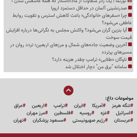
نورنما | یک زائر متفاوت از ماداگاسکار که همه عاشقش شدن !
صدرنشینی آلمان در حداقل دستمزد اروپا
چرا «سفرهای خانوادگی» باعث کاهش استرس و تقویت روابط
عاطفی می‌شود؟
آیا بنزین گران می‌شود؟ واکنش مجلس به نگرانی‌ها درباره افزایش
قیمت سوخت
آخرین وضعیت جاده‌های شمال و مرزهای اربعین؛ تردد روان در
مسیرهای پرتردد
ناوگان «طلایی» ترامپ چقدر هزینه دارد؟
سامانه "برق من" دچار اختلال شد
موضوعات داغ:
تنگه هرمز
آمریکا
ایران
ترامپ
اربعین
عراق
اسرائیل
غزه
روسیه
فلسطین
مرز مهران
عربستان
رژیم صهیونیستی
مسعود پزشکیان
تهران