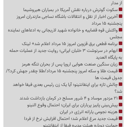
از مدار
سکوت گوترش درباره نقش آمریکا در بمباران هیروشیما
آخرین اخبار از نقل و انتقالات باشگاه نساجی مازندران امروز
پنجشنبه 15 مرداد
واکنش قوه قضاییه و خانواده شهید لاریجانی به ادعاهای نماینده
مجلس
برنامه قطعی برق قزوین امروز 15 مرداد اعلام شد+ لینک
ابهام در سرنوشت 3 خلبان ایرانی؛ روایت جدید از عملیات حمله
به پایگاه العدید
زیان سنگین صنعت هوایی اروپا پس از بحران تنگه هرمز
قیمت طلا و سکه امروز پنجشنبه 15 مرداد/طلا چقدر جهش کرد؟/
جدول قیمت ها
چالش تازه برای اینفانتینو؛ آیا یک زن رئیس بعدی فیفا خواهد
شد؟
21 مزدور موساد و 4 شرور مسلح در کرمان بازداشت شدند
پیش‌بینی پاییز پرباران برای ایران؛ احتمال وقوع النینو
هزینه نجومی یارانه انرژی در ایران
قیمت جدید مرغ اعلام شد؛ احتمال افزایش نرخ از فردا
حمایت دوباره هیئت مدیره فیفا از اینفانتینو