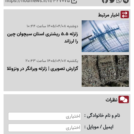
https://nournews.ir/n/327075
اخبار مرتبط
دوشنبه 1405/04/08 ساعت 10:44
زلزله 5.5 ریشتری استان سیچوان چین
را لرزاند
یکشنبه 1405/04/07 ساعت 20:43
گزارش تصویری | زلزله ویرانگر در ونزوئلا
نظرات
نام و نام خانوادگی
ایمیل / موبایل