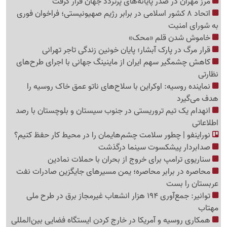
مرز مهران در صدر پایانه‌های پرتردد جهان قرار گرفت
اتحاد 8 کشور اسلامی در برابر رژیم صهیونیستی؛ فراخوان فوری
به شورای امنیت
خاموش شدن قلم «محک»
قرار مرگ در پارک آبشار؛ پایان خونین زندگی تاجر تهرانی
کاهش چشمگیر سهم ایران از ماینینگ جهانی با اجرای طرح‌های
نظارتی
نماینده روسیه: اوکراین با سلاح‌های ناتو عمق خاک روسیه را
هدف می‌گیرد
انهدام یک تیم تروریستی در جنوب سیستان و بلوچستان با رصد
اطلاعاتی
نوراینفو | چطور سلامت چشم‌هایمان را در محیط کار حفظ کنیم؟
صدابردار پیشکسوت سینما درگذشت
سناریوی ترامپ برای خروج از بحران با حملات نمادین
محاصره در برابر محاصره؛ یمن مسیرهای جایگزین صادرات نفت
عربستان را بست
توانیر: جمع‌آوری 194 هزار انشعاب غیرمجاز برق در طرح ملی
مهتاب
همکاری روسیه و آمریکا در خارج کردن ایستگاه فضایی بین‌المللی