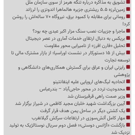
تشویق به مذاکره درباره تنگه هرمز از سوی سازمان ملل
زمین‌لرزه 5.5 ریشتری جزیره هالماهرا اندونزی را لرزاند
رومانی برای مقابله با کمبود برق، نیروگاه 70 ساله‌اش را روشن
کرد!
ماجرا و جزییات نصب سنگ مزار اکبر عبدی چه بود؟
بریکس به دنبال ارتقای خدمات آماری در عصر دیجیتال
تحلیل «فارن افرز» از نامیرایی محور مقاومت
بیش از 15 دستورکار در نشست اوراسیا؛ از بازار مشترک مالی تا
توسعه تجارت
رایزنی ایران و عراق برای گسترش همکاری‌های دانشگاهی و
پژوهشی
اتحادیه لیگ‌های اروپایی علیه اینفانتینو
محدودیت تردد در محور حاجی‌آباد – بندرعباس
وزیر صمت راهی قرقیزستان شد
آیین بزرگداشت شهید خلبان مجید کاظمی در شیراز برگزار شد
یک کشتی دیگر در ساحل یمن هدف قرار گرفت
مهار کامل آتش‌سوزی در ارتفاعات سرکش گیلانغرب
بازگشت «آژانس دوستی»؛ فصل دوم سریال نوستالژیک به تولید
نزدیک شد