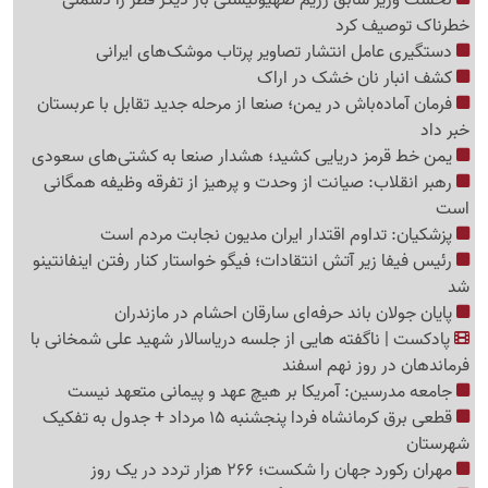
خطرناک توصیف کرد
دستگیری عامل انتشار تصاویر پرتاب موشک‌های ایرانی
کشف انبار نان خشک در اراک
فرمان آماده‌باش در یمن؛ صنعا از مرحله جدید تقابل با عربستان
خبر داد
یمن خط قرمز دریایی کشید؛ هشدار صنعا به کشتی‌های سعودی
رهبر انقلاب: صیانت از وحدت و پرهیز از تفرقه وظیفه همگانی
است
پزشکیان: تداوم اقتدار ایران مدیون نجابت مردم است
رئیس فیفا زیر آتش انتقادات؛ فیگو خواستار کنار رفتن اینفانتینو
شد
پایان جولان باند حرفه‌ای سارقان احشام در مازندران
پادکست | ناگفته هایی از جلسه دریاسالار شهید علی شمخانی با
فرماندهان در روز نهم اسفند
جامعه مدرسین: آمریکا بر هیچ عهد و پیمانی متعهد نیست
قطعی برق کرمانشاه فردا پنجشنبه 15 مرداد + جدول به تفکیک
شهرستان
مهران رکورد جهان را شکست؛ 266 هزار تردد در یک روز