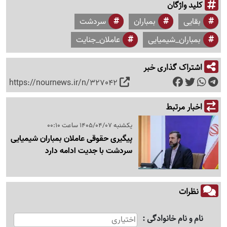
کلید واژگان
بقایی
بمباران
سردشت
بمباران_شیمیایی
عاملان_جنایت
اشتراک گذاری خبر
https://nournews.ir/n/327042
اخبار مرتبط
یکشنبه 1405/04/07 ساعت 00:10
پیگیری حقوقی عاملان بمباران شیمیایی
سردشت با جدیت ادامه دارد
نظرات
نام و نام خانوادگی