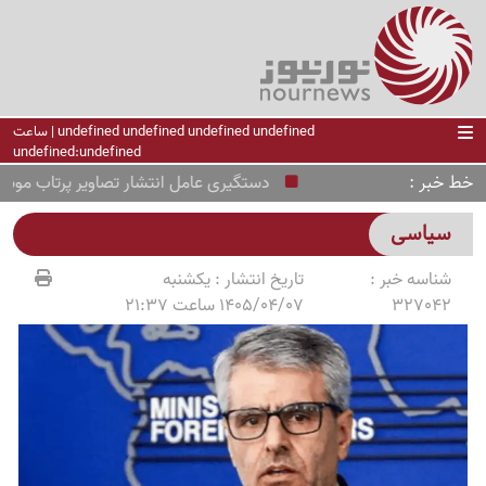
undefined undefined undefined undefined | ساعت
undefined:undefined
خط خبر
دستگیری عامل انتشار تصاویر پرتاب موشک‌ها
سیاسی
شناسه خبر :
تاریخ انتشار :
یکشنبه
327042
1405/04/07 ساعت 21:37