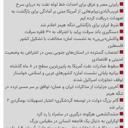
رایزنی مصر و عراق برای احداث خط لوله نفت به دریای سرخ
غریب‌آبادی:پیام‌هایی از آمریکا مبنی بر آمادگی برای بازگشت به
تعهدات دریافت کرده ایم
شرط ایران برای بازگشایی تنگه هرمز اعلام شد
دستگیری باند سرقت پراید با اعتراف به 30 فقره سرقت
واکنش«بی‌بی» به نشست امان؛ مخالفت با تشکیل کشور
فلسطین
اعتصاب گسترده در استان‌های جنوبی یمن در اعتراض به وضعیت
امنیتی و اقتصادی
سقوط صادرات نفت آمریکا به پایین‌ترین سطح در 8 ماه گذشته
بیانیه پایانی نشست امان؛ کشورهای عربی و اسلامی خواستار
توقف تجاوزات اسرائیل شدند
آخرین جزئیات از مذاکرات ایران و عمان؛ توافق بر سر مسیر تردد در
تنگه هرمز
گام بزرگ دولت در توسعه گردشگری؛ اعتبار تسهیلات بومگردی 2
برابر شد
حشدالشعبی هرگونه درگیری در سامراء را رد کرد
اوکراین به دنبال یک فاجعه انسانی در مقیاس بزرگ
تعیین تکلیف امتحانات نهایی معوق؛ ویژه دانش‌آموزان 4 استان و