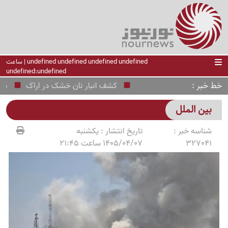
undefined undefined undefined undefined | ساعت
undefined:undefined
خط خبر
کشف انبار نان خشک در اراک
دستگیر
بین الملل
شناسه خبر :
تاریخ انتشار :
یکشنبه
327041
1405/04/07 ساعت 21:45