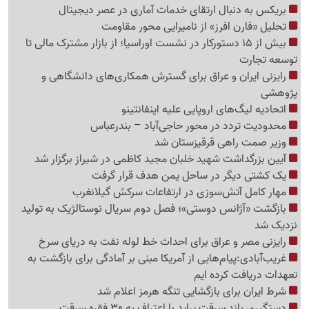
بریکس به دنبال ارتقای خدمات آماری در عصر دیجیتال
تحلیل «فارن افرز» از نامیرایی محور مقاومت
بیش از 15 دستورکار در نشست اوراسیا؛ از بازار مشترک مالی تا
توسعه تجارت
رایزنی ایران و عراق برای گسترش همکاری‌های دانشگاهی و
پژوهشی
اتحادیه لیگ‌های اروپایی علیه اینفانتینو
محدودیت تردد در محور حاجی‌آباد – بندرعباس
وزیر صمت راهی قرقیزستان شد
آیین بزرگداشت شهید خلبان مجید کاظمی در شیراز برگزار شد
یک کشتی دیگر در ساحل یمن هدف قرار گرفت
مهار کامل آتش‌سوزی در ارتفاعات سرکش گیلانغرب
بازگشت «آژانس دوستی»؛ فصل دوم سریال نوستالژیک به تولید
نزدیک شد
رایزنی مصر و عراق برای احداث خط لوله نفت به دریای سرخ
غریب‌آبادی:پیام‌هایی از آمریکا مبنی بر آمادگی برای بازگشت به
تعهدات دریافت کرده ایم
شرط ایران برای بازگشایی تنگه هرمز اعلام شد
دستگیری باند سرقت پراید با اعتراف به 30 فقره سرقت