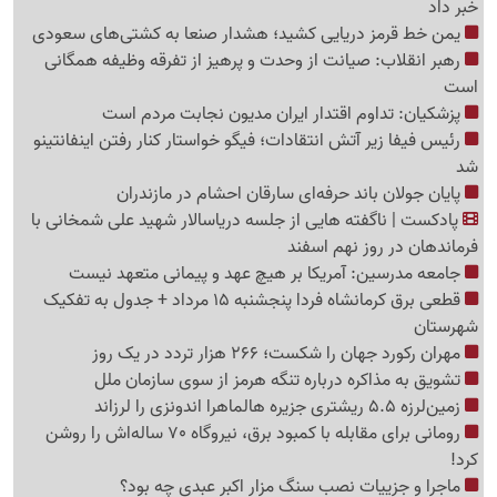
خبر داد
یمن خط قرمز دریایی کشید؛ هشدار صنعا به کشتی‌های سعودی
رهبر انقلاب: صیانت از وحدت و پرهیز از تفرقه وظیفه همگانی
است
پزشکیان: تداوم اقتدار ایران مدیون نجابت مردم است
رئیس فیفا زیر آتش انتقادات؛ فیگو خواستار کنار رفتن اینفانتینو
شد
پایان جولان باند حرفه‌ای سارقان احشام در مازندران
پادکست | ناگفته هایی از جلسه دریاسالار شهید علی شمخانی با
فرماندهان در روز نهم اسفند
جامعه مدرسین: آمریکا بر هیچ عهد و پیمانی متعهد نیست
قطعی برق کرمانشاه فردا پنجشنبه 15 مرداد + جدول به تفکیک
شهرستان
مهران رکورد جهان را شکست؛ 266 هزار تردد در یک روز
تشویق به مذاکره درباره تنگه هرمز از سوی سازمان ملل
زمین‌لرزه 5.5 ریشتری جزیره هالماهرا اندونزی را لرزاند
رومانی برای مقابله با کمبود برق، نیروگاه 70 ساله‌اش را روشن
کرد!
ماجرا و جزییات نصب سنگ مزار اکبر عبدی چه بود؟