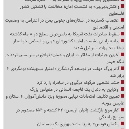
واکنش«بی‌بی» به نشست امان؛ مخالفت با تشکیل کشور
فلسطین
اعتصاب گسترده در استان‌های جنوبی یمن در اعتراض به وضعیت
امنیتی و اقتصادی
سقوط صادرات نفت آمریکا به پایین‌ترین سطح در 8 ماه گذشته
بیانیه پایانی نشست امان؛ کشورهای عربی و اسلامی خواستار
توقف تجاوزات اسرائیل شدند
آخرین جزئیات از مذاکرات ایران و عمان؛ توافق بر سر مسیر تردد در
تنگه هرمز
گام بزرگ دولت در توسعه گردشگری؛ اعتبار تسهیلات بومگردی 2
برابر شد
حشدالشعبی هرگونه درگیری در سامراء را رد کرد
اوکراین به دنبال یک فاجعه انسانی در مقیاس بزرگ
تعیین تکلیف امتحانات نهایی معوق؛ ویژه دانش‌آموزان 4 استان و
غایبین موجه
آغاز موج بازگشت زائران اربعین؛ 24 کشته و 154 مصدوم در
سوانح رانندگی
واکنش «ونس» به ریاست‌جمهوری یک مسلمان