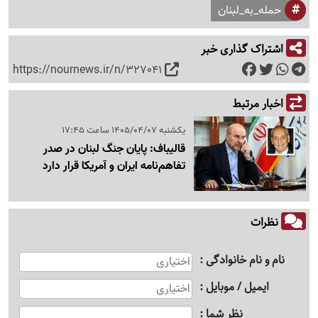
حمله_به_لبنان
اشتراک گذاری خبر
https://nournews.ir/n/327041
اخبار مرتبط
یکشنبه 1405/04/07 ساعت 17:45
قالیباف: پایان جنگ لبنان در صدر
تفاهم‌نامه ایران و آمریکا قرار دارد
نظرات
نام و نام خانوادگی
ایمیل / موبایل
نظر شما