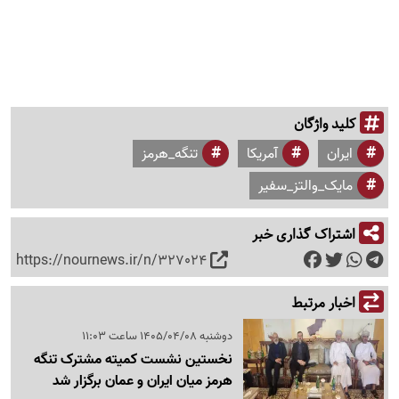
کلید واژگان
ایران
آمریکا
تنگه_هرمز
مایک_والتز_سفیر
اشتراک گذاری خبر
https://nournews.ir/n/327024
اخبار مرتبط
دوشنبه 1405/04/08 ساعت 11:03
نخستین نشست کمیته مشترک تنگه
هرمز میان ایران و عمان برگزار شد