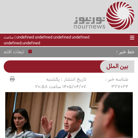
undefined undefined undefined undefined | ساعت
undefined:undefined
خط خبر
تبعات اقتصادی جن
بین الملل
شناسه خبر :
تاریخ انتشار :
یکشنبه
327024
1405/04/07 ساعت 20:58