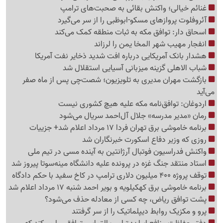
غنائم خیالی؛ واکنش بقائی به صحبت‌های ترامپ
آئروفلوت پروازهای مسکو-ابوظبی را از سر می‌گیرد
اسحاق دار: توافق مکه به ثبات منطقه کمک می‌کند
انفجار مهیب شهر المخا یمن را لرزاند
هشدار بانک آمریکایی درباره افت شدید ذخایر نفت آمریکا
شباب الاهلی گزینه میزبانی آسیایی استقلال شد
بازگشت مهران مدیری به تلویزیون؛ شصت‌چی پس از ماه صفر
می‌آید
اردوغان: توافق‌نامه مکه علیه هیچ کشوری نیست
رمان «مدیر مدرسه» جلال آل‌احمد سریال می‌شود
برنامه خاموشی برق تهران فردا 17 مرداد اعلام شد+ جزییات
روزی که وزیر دفاع اسکورت خبرنگاران شد
واکنش فدراسیون فوتبال آرژانتین به آینده مسی در تیم ملی
استاد منتقد جنگ غزه در پرونده علیه دانشگاه مینه‌سوتا پیروز شد
توقف پروژه 400 میلیون دلاری ترامپ در کاخ سفید با حکم دادگاه
برنامه خاموشی برق کهکیلویه و بویر احمد شنبه 17 مرداد اعلام شد
پشت توافق ریاض، چه کسی از معادله حذف می‌شود؟
پرو و مکزیک روابط دیپلماتیک را از سر گرفتند