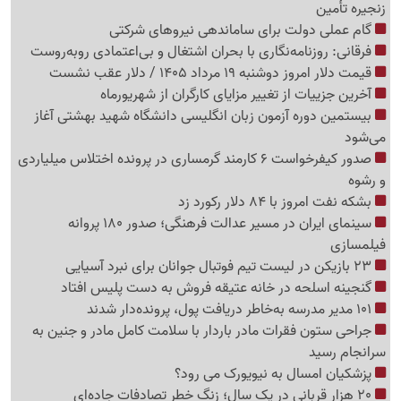
زنجیره تأمین
گام عملی دولت برای ساماندهی نیروهای شرکتی
فرقانی: روزنامه‌نگاری با بحران اشتغال و بی‌اعتمادی روبه‌روست
قیمت دلار امروز دوشنبه 19 مرداد 1405 / دلار عقب نشست
آخرین جزییات از تغییر مزایای کارگران از شهریورماه
بیستمین دوره آزمون زبان انگلیسی دانشگاه شهید بهشتی آغاز
می‌شود
صدور کیفرخواست 6 کارمند گرمساری در پرونده اختلاس میلیاردی
و رشوه
بشکه نفت امروز با 84 دلار رکورد زد
سینمای ایران در مسیر عدالت فرهنگی؛ صدور 180 پروانه
فیلمسازی
23 بازیکن در لیست تیم فوتبال جوانان برای نبرد آسیایی
گنجینه اسلحه در خانه عتیقه فروش به دست پلیس افتاد
101 مدیر مدرسه به‌خاطر دریافت پول، پرونده‌دار شدند
جراحی ستون فقرات مادر باردار با سلامت کامل مادر و جنین به
سرانجام رسید
پزشکیان امسال به نیویورک می رود؟
20 هزار قربانی در یک سال؛ زنگ خطر تصادفات جاده‌ای