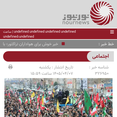
undefined undefined undefined undefined | ساعت
undefined:undefined
خط خبر
خبر خوش برای هواداران تراکتور؛ بازی براب
اجتماعی
شناسه خبر :
تاریخ انتشار :
یکشنبه
326950
1405/04/07 ساعت 15:59