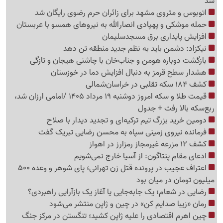
شد
اتوبوس و متروی مشهد برای زائران حرم رضوی رایگان شد
حمله موشکی و پهپادی انصارالله به نیروهای همسو با عربستان
افزایش پایداری برق مسجدسلیمان
نیکزاد: دشمن باید به نظم جدید منطقه تن دهد
بازگشت دوباره هومن و جناب‌خان با چاشنی هیجان و تازگی
هشدار سطح قرمز به دنبال افزایش دما در خوزستان
کشف 184 سکه تقلبی در خراسان‌شمالی
قیمت طلا و سکه امروز دوشنبه 19 مرداد 1405 /امامی ارزان شد،
ربع‌سکه بالا رفت + جدول
دومین خرید بزرگ تیم ترکیه‌ای و تجدید دیدار با صلاح
فرمانده نیروی زمینی سپاه به محسن رضایی تبریک گفت
کشف 12 مزرعه غیرمجاز رمزارز در اهواز
ادعای مقام پنتاگون: از آسیا خارج نمی‌شویم
اعتراف عجیب در پرونده قتل زن تهرانی؛ پای شوهر و وعده 500
میلیون تومان در میان بود
رضایی در شعام؛ یک جابه‌جایی یا آغاز یک بازآرایی راهبردی؟
رمان «زیبا صدایم کن» در چین و ژاپن منتشر می‌شود
چین اهرم اقتصادی را علیه ژاپن کشید؛ تنگستن در مرکز جنگ