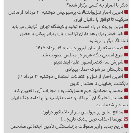
دیگر با اصرار چه کسی برگزار شده؟!
آخرین اخبار نقل‌وانتقالات پرسپولیس دوشنبه 19 مرداد؛ از ماندن
سرگیف تا توافق با دانیال ایری
بنزین یورو5 در راه است؛ تولید پالایشگاه تهران افزایش می‌یابد
خبر خوش برای هواداران تراکتور؛ بازی برابر پیکان با حضور
تماشاگر برگزار می‌شود
قیمت سکه پارسیان امروز دوشنبه 19 مرداد 1405
طرح امنیتی تنگه هرمز در مجلس تصویب شد
شورش سه کنفدراسیون علیه اینفانتینو
تاتارستان در شوک حمله پهپادی
آخرین اخبار از نقل‌ و انتقالات استقلال دوشنبه 19 مرداد /از
بازگشت رضاییان تا هشدار نازون
مجلس، مصادیق جرم «نسل‌کشی» و مجازات آن را تعیین کرد
هشدار تحلیلگران آمریکایی؛ دست ترامپ برای ادامه جنگ ایران
بسته‌تر شده است
مدافع سابق پرسپولیس سر از پاختاکور درآورد
نورنما | جذاب ترین پلانک تاریخ...!
تاریخ جدید واریز معوقات بازنشستگان تأمین اجتماعی مشخص