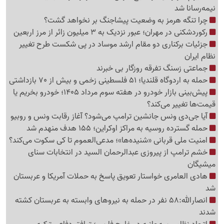
نیمه‌رسانا شد
چرا تنگه هرمز به وضعیت پیشاجنگ بر نخواهد گشت؟
رکوردشکنی در مهران؛ عبور نزدیک به 3 میلیون زائر از مرز اربعین
جزئیات برکناری دو مقام ارشد موساد در پی شکست طرح تغییر
نظام ایران
جماعتی زسنگ تفرقه روزگار بی خبرند
حمله به اردوگاه قلندیا؛ 51 فلسطینی زخمی و بیش از 70 بازداشتی
پیش‌بینی بازار خودرو در هفته سوم مرداد 1405؛ خودرو بخریم یا
قیمت‌ها تغییر می‌کند؟
آیا جی‌دی ونس جانشین ترامپ می‌شود؟ آغاز رقابت ونس و روبیو
حمله گسترده روسیه به مراکز اوکراین؛ 155 هدف منهدم شد
امنیت ملی قربانی «شنیده‌ها»؛ مدعی‌العموم تا کی سکوت می‌کند؟
خشم ترامپ از پیروزی عبدالرحمان السید در انتخابات سنای
میشیگان
هادی العامری خواستار تعویق پاسخ به حملات آمریکا و عربستان
شد
انصارالله:58 نفر در حمله به نیروهای وابسته به عربستان کشته
شدند