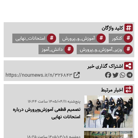
کلید واژگان
کنکور
آموزش_و_پرورش
امتحانات_نهایی
وزیر_آموزش_و_پرورش
دانش_آموز
اشتراک گذاری خبر
https://nournews.ir/n/326843
اخبار مرتبط
پنج‌شنبه 1405/04/11 ساعت 16:44
تصمیم قطعی آموزش‌وپرورش درباره
امتحانات نهایی
دوشنبه 1405/04/08 ساعت 18:25