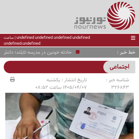
undefined undefined undefined undefined | ساعت
undefined:undefined
خط خبر
حادثه خونین در مدرسه تایلند؛ دانش‌آموز م
اجتماعی
شناسه خبر :
تاریخ انتشار :
یکشنبه
326843
1405/04/07 ساعت 08:52