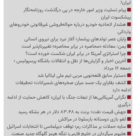
ایران!
پیام تسلیت وزیر امور خارجه در پی درگذشت روزنامه‌نگار
پیشکسوت ایران
هشدار اتحادیه خودرو درباره حواله‌فروشی غیرقانونی خودروهای
وارداتی
پایان عصر تولدهای پرشمار؛ آغاز نبرد برای نیروی انسانی
یمن: معادله «محاصره در برابر محاصره» تغییرناپذیر است
چرا استراتژی آمریکا در برابر ایران شکست خورده است؟
آخرین اخبار و گزارش‌ها از نقل و انتقالات باشگاه پرسپولیس ؛
جمعه 16 مرداد
دستیار سابق قلعه‌نویی مربی تیم ملی ایتالیا شد
کشف بقایای یک جسد میان صخره‌های شمیرانات؛ تحقیقات
ادامه دارد
نگرانی آمریکایی‌ها از تبعات جنگ با ایران؛ کاهش حمایت از ادامه
درگیری
جهش قیمت نفت؛ برنت به 83.48 دلار در هر بشکه رسید
لغو بازی دوستانه بارسلونا در مراکش
سایه حملات بر مذاکرات رم؛ توقف دیپلماسی تا انتخابات اسرائیل
هلیوم سرگردان در خلیج فارس؛ تنگه هرمز گلوگاه جدید صنعت