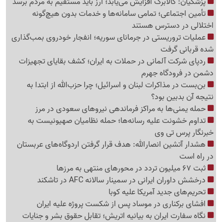
پزشکیان: کالابرگ افزایش می‌یابد؛ ارز باید مستقیم به مردم برسد
تأمین اجتماعی؛ تمامی سامانه‌ها و خدمات بدون هیچ‌گونه
اختلالی در دسترس هستند
عملیات تروریستی در جرمانای سوریه؛ انفجار خودروی بمب‌گذاری
شده قربانی گرفت
ردپای شرکت آلمانی در حملات به ایران؛ کشف بقایای تجهیزات
دشمن در فرودگاه جهرم
بن‌بست در مذاکرات لبنان و اسرائیل؛ چرا حزب‌الله از ابتدا به
نتیجه آن بدبین بود؟
حمله یمنی‌ها به مراکز فرماندهی نیروهای سعودی در مرز
تداوم خشونت علیه رسانه‌ها؛ حمله نظامیان صهیونیست به
خبرنگار پرس تی وی
هشدار آتشین انصارالله: هدف قرار گرفتن اردوگاه‌های عربستان
در راه است
ثبت 67 میلیون تردد در محورهای منتهی به مرزها
درخشش داوران ایرانی در سمینار سالانه AFC در تاشکند
تحریم‌های جدید آمریکا علیه کوبا
افشای برکناری در موساد پس از شکست پروژه علیه ایران
نگاه سفارت ایران به بیانیه اتریش؛ تقابل حقوق بشر و جنایات