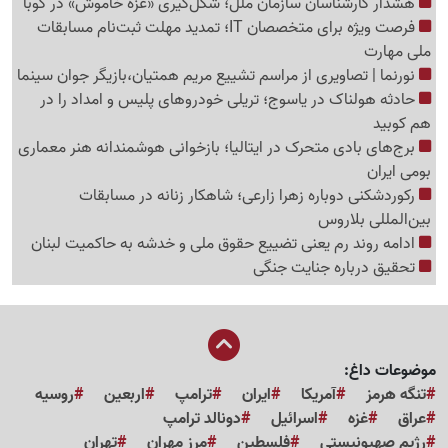
هشدار کارشناسان سازمان ملل؛ شکل‌گیری «غزه‌ خاموش» در کوبا
فرصت ویژه برای متخصصان IT؛ تمدید مهلت ثبت‌نام مسابقات
ملی مهارت
نورنما | تصاویری از مراسم تشییع مریم همتیان،بازیگر جوان سینما
حادثه هولناک در یاسوج؛ تریلی خودروهای پلیس و امداد را در
هم کوبید
برج‌های بادی متحرک در ایتالیا؛ بازخوانی هوشمندانه هنر معماری
بومی ایران
رکوردشکنی دوباره زهرا زارعی؛ شاهکار زنانه در مسابقات
بین‌المللی بلاروس
ادامه روند رم یعنی تضییع حقوق ملی و خدشه به حاکمیت لبنان
تحقیق درباره جنایت جنگی
موضوعات داغ:
تنگه هرمز
آمریکا
ایران
ترامپ
اربعین
روسیه
عراق
غزه
اسرائیل
دونالد ترامپ
رژیم صهیونیستی
فلسطین
مرز مهران
تهران