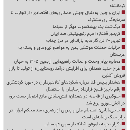
کرمانشاه
ایران و چین به‌دنبال جهش همکاری‌های اقتصادی؛ از تجارت تا
سرمایه‌گذاری مشترک
درگذشت یک پیشکسوت دیگر از سینما
کریدور قفقاز؛ اهرم ژئوپلیتیکی ضد ایران
توزیع 20 تن گاز مایع یارانه‌ای در مرز چذابه
جزئیات حملات موشکی یمن به مواضع نیروهای وابسته به
عربستان
مخابره پیام وحدت و عدالت راهپیمایی اربعین 1405 به جهان
طرح جدید همدان برای افزایش درآمد روستاییان؛ از تولید تا بازار
فروش آنلاین
هشدار پلیس فتا درباره شگردهای کلاهبرداران در حوزه گردشگری
رقم ناچیز فسخ قرارداد رضاییان با استقلال
جلوگیری از فاجعه در همدان؛ آتش‌نشانی مانع انفجار پست برق
در آتش‌سوزی برج شد
حاجی‌بابایی: انسجام ملی و پیروی از رهبری، سد محکم ایران در
برابر جنگ رسانه‌ای است
تکرار تجربه ناموفق ائتلاف از سوی عربستان