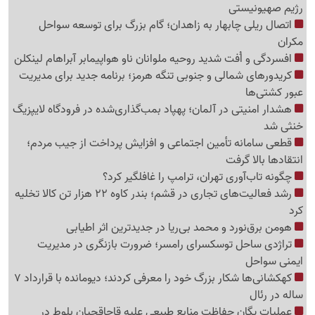
رژیم صهیونیستی
اتصال ریلی چابهار به زاهدان؛ گام بزرگ برای توسعه سواحل
مکران
افسردگی و اُفت شدید روحیه ملوانان ناو هواپیمابر آبراهام لینکلن
کریدورهای شمالی و جنوبی تنگه هرمز؛ برنامه جدید برای مدیریت
عبور کشتی‌ها
هشدار امنیتی در آلمان؛ پهپاد بمب‌گذاری‌شده در فرودگاه لایپزیگ
خنثی شد
قطعی سامانه تأمین اجتماعی و افزایش پرداخت از جیب مردم؛
انتقادها بالا گرفت
چگونه تاب‌آوری تهران، ترامپ را غافلگیر کرد؟
رشد فعالیت‌های تجاری در قشم؛ بندر کاوه 22 هزار تن کالا تخلیه
کرد
هومن برق‌نورد و محمد بی‌ریا در جدیدترین اثر اطیابی
تراژدی ساحل توسکسرای رامسر؛ ضرورت بازنگری در مدیریت
ایمنی سواحل
کهکشانی‌ها شکار بزرگ خود را معرفی کردند؛ دیومانده با قرارداد 7
ساله در رئال
عملیات یگان حفاظت منابع طبیعی علیه قاچاقچیان بلوط در