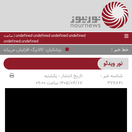
undefined undefined undefined undefined | ساعت
undefined:undefined
خط خبر
پزشکیان: کالابرگ افزایش می‌یابد؛ ارز
نور ویدئو
شناسه خبر :
تاریخ انتشار :
یکشنبه
326841
1405/04/07 ساعت 09:00