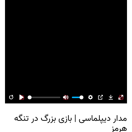
Restart
Play
Mute
Settings
PIP
Download
Enter
fulls
مدار دیپلماسی | بازی بزرگ در تنگه
هرمز