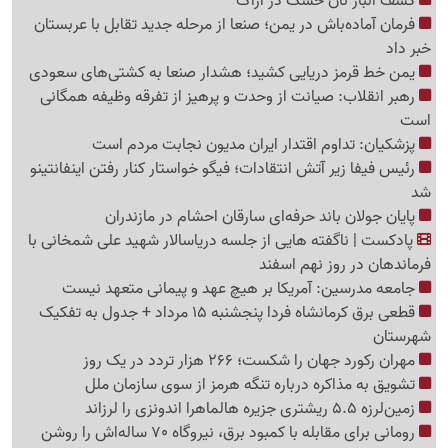
کشف انبار نان خشک در اراک
فرمان آماده‌باش در یمن؛ صنعا از مرحله جدید تقابل با عربستان
خبر داد
یمن خط قرمز دریایی کشید؛ هشدار صنعا به کشتی‌های سعودی
رهبر انقلاب: صیانت از وحدت و پرهیز از تفرقه وظیفه همگانی
است
پزشکیان: تداوم اقتدار ایران مدیون نجابت مردم است
رئیس فیفا زیر آتش انتقادات؛ فیگو خواستار کنار رفتن اینفانتینو
شد
پایان جولان باند حرفه‌ای سارقان احشام در مازندران
پادکست | ناگفته هایی از جلسه دریاسالار شهید علی شمخانی با
فرماندهان در روز نهم اسفند
جامعه مدرسین: آمریکا بر هیچ عهد و پیمانی متعهد نیست
قطعی برق کرمانشاه فردا پنجشنبه 15 مرداد + جدول به تفکیک
شهرستان
مهران رکورد جهان را شکست؛ 266 هزار تردد در یک روز
تشویق به مذاکره درباره تنگه هرمز از سوی سازمان ملل
زمین‌لرزه 5.5 ریشتری جزیره هالماهرا اندونزی را لرزاند
رومانی برای مقابله با کمبود برق، نیروگاه 70 ساله‌اش را روشن