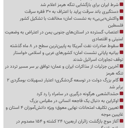
شرط ایران برای بازگشایی تنگه هرمز اعلام شد
دستگیری باند سرقت پراید با اعتراف به 30 فقره سرقت
واکنش«بی‌بی» به نشست امان؛ مخالفت با تشکیل کشور
فلسطین
اعتصاب گسترده در استان‌های جنوبی یمن در اعتراض به وضعیت
امنیتی و اقتصادی
سقوط صادرات نفت آمریکا به پایین‌ترین سطح در 8 ماه گذشته
بیانیه پایانی نشست امان؛ کشورهای عربی و اسلامی خواستار
توقف تجاوزات اسرائیل شدند
آخرین جزئیات از مذاکرات ایران و عمان؛ توافق بر سر مسیر تردد در
تنگه هرمز
گام بزرگ دولت در توسعه گردشگری؛ اعتبار تسهیلات بومگردی 2
برابر شد
حشدالشعبی هرگونه درگیری در سامراء را رد کرد
اوکراین به دنبال یک فاجعه انسانی در مقیاس بزرگ
تعیین تکلیف امتحانات نهایی معوق؛ ویژه دانش‌آموزان 4 استان و
غایبین موجه
آغاز موج بازگشت زائران اربعین؛ 24 کشته و 154 مصدوم در