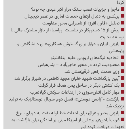
کرد!
ماجرا و جزییات نصب سنگ مزار اکبر عبدی چه بود؟
بریکس به دنبال ارتقای خدمات آماری در عصر دیجیتال
تحلیل «فارن افرز» از نامیرایی محور مقاومت
بیش از 15 دستورکار در نشست اوراسیا؛ از بازار مشترک مالی تا
توسعه تجارت
رایزنی ایران و عراق برای گسترش همکاری‌های دانشگاهی و
پژوهشی
اتحادیه لیگ‌های اروپایی علیه اینفانتینو
محدودیت تردد در محور حاجی‌آباد – بندرعباس
وزیر صمت راهی قرقیزستان شد
آیین بزرگداشت شهید خلبان مجید کاظمی در شیراز برگزار شد
یک کشتی دیگر در ساحل یمن هدف قرار گرفت
مهار کامل آتش‌سوزی در ارتفاعات سرکش گیلانغرب
بازگشت «آژانس دوستی»؛ فصل دوم سریال نوستالژیک به تولید
نزدیک شد
رایزنی مصر و عراق برای احداث خط لوله نفت به دریای سرخ
غریب‌آبادی:پیام‌هایی از آمریکا مبنی بر آمادگی برای بازگشت به
تعهدات دریافت کرده ایم