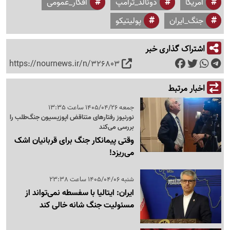
آمریکا
دونالد_ترامپ
افکار_عمومی
جنگ_ایران
پولیتیکو
اشتراک گذاری خبر
https://nournews.ir/n/326803
اخبار مرتبط
جمعه 1405/04/26 ساعت 13:35
نورنیوز رفتارهای متناقض اپوزیسیون جنگ‌طلب را
بررسی می‌کند
وقتی پیمانکار جنگ برای قربانیان اشک
می‌ریزد!
شنبه 1405/04/06 ساعت 23:38
ایران: ایتالیا با سفسطه نمی‌تواند از
مسئولیت جنگ شانه خالی کند