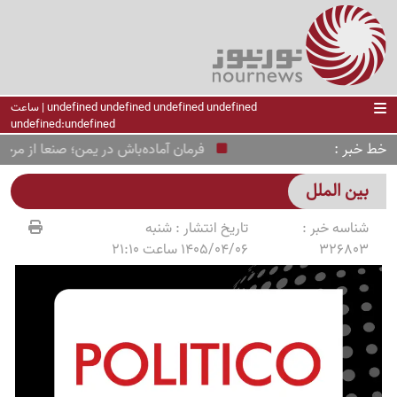
undefined undefined undefined undefined | ساعت
undefined:undefined
خط خبر
فرمان آماده‌باش در یمن؛ صنعا از مرحله جدی
بین الملل
شناسه خبر :
تاریخ انتشار :
شنبه
326803
1405/04/06 ساعت 21:10