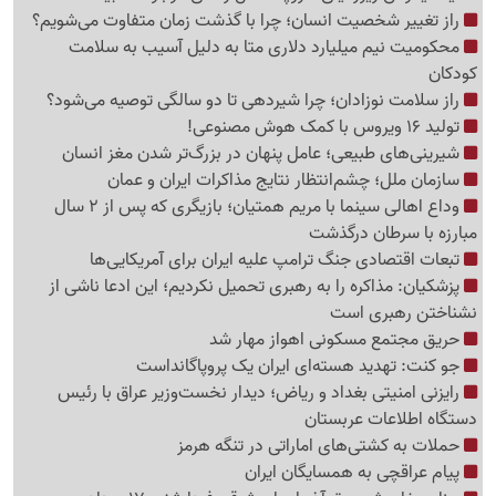
راز تغییر شخصیت انسان؛ چرا با گذشت زمان متفاوت می‌شویم؟
محکومیت نیم میلیارد دلاری متا به دلیل آسیب به سلامت
کودکان
راز سلامت نوزادان؛ چرا شیردهی تا دو سالگی توصیه می‌شود؟
تولید 16 ویروس با کمک هوش مصنوعی!
شیرینی‌های طبیعی؛ عامل پنهان در بزرگ‌تر شدن مغز انسان
سازمان ملل؛ چشم‌انتظار نتایج مذاکرات ایران و عمان
وداع اهالی سینما با مریم همتیان؛ بازیگری که پس از 2 سال
مبارزه با سرطان درگذشت
تبعات اقتصادی جنگ ترامپ علیه ایران برای آمریکایی‌ها
پزشکیان: مذاکره را به رهبری تحمیل نکردیم؛ این ادعا ناشی از
نشناختن رهبری است
حریق مجتمع مسکونی اهواز مهار شد
جو کنت: تهدید هسته‌ای ایران یک پروپاگانداست
رایزنی امنیتی بغداد و ریاض؛ دیدار نخست‌وزیر عراق با رئیس
دستگاه اطلاعات عربستان
حملات به کشتی‌های اماراتی در تنگه هرمز
پیام عراقچی به همسایگان ایران