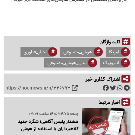
کلید واژگان
آمریکا
هوش_مصنوعی
اخبار_فناوری
انتروپیک
مدل_هوش_مصنوعی
اشتراک گذاری خبر
https://nournews.ir/n/326793
اخبار مرتبط
جمعه 1405/04/05 ساعت 07:09
هشدار پلیس آگاهی؛ شگرد جدید
کلاهبرداران با استفاده از هوش