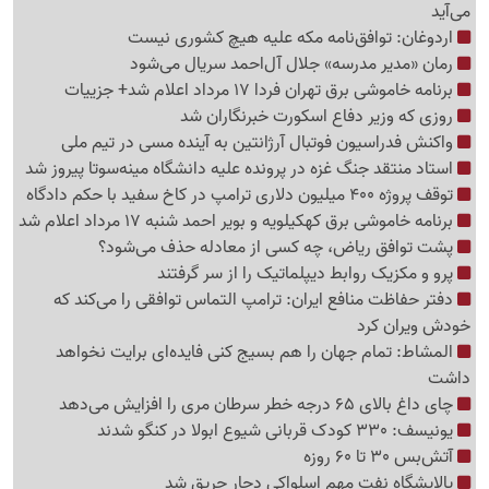
می‌آید
اردوغان: توافق‌نامه مکه علیه هیچ کشوری نیست
رمان «مدیر مدرسه» جلال آل‌احمد سریال می‌شود
برنامه خاموشی برق تهران فردا 17 مرداد اعلام شد+ جزییات
روزی که وزیر دفاع اسکورت خبرنگاران شد
واکنش فدراسیون فوتبال آرژانتین به آینده مسی در تیم ملی
استاد منتقد جنگ غزه در پرونده علیه دانشگاه مینه‌سوتا پیروز شد
توقف پروژه 400 میلیون دلاری ترامپ در کاخ سفید با حکم دادگاه
برنامه خاموشی برق کهکیلویه و بویر احمد شنبه 17 مرداد اعلام شد
پشت توافق ریاض، چه کسی از معادله حذف می‌شود؟
پرو و مکزیک روابط دیپلماتیک را از سر گرفتند
دفتر حفاظت منافع ایران: ترامپ التماس توافقی را می‌کند که
خودش ویران کرد
المشاط: تمام جهان را هم بسیج کنی فایده‌ای برایت نخواهد
داشت
چای داغ بالای 65 درجه خطر سرطان مری را افزایش می‌دهد
یونیسف: 330 کودک قربانی شیوع ابولا در کنگو شدند
آتش‌بس 30 تا 60 روزه
پالایشگاه نفت مهم اسلواکی دچار حریق شد