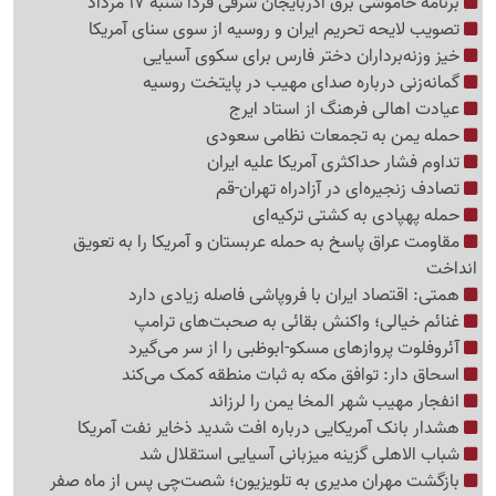
برنامه خاموشی برق آذربایجان شرقی فردا شنبه 17 مرداد
تصویب لایحه تحریم ایران و روسیه از سوی سنای آمریکا
خیز وزنه‌برداران دختر فارس برای سکوی آسیایی
گمانه‌زنی درباره صدای مهیب در پایتخت روسیه
عیادت اهالی فرهنگ از استاد ایرج
حمله یمن به تجمعات نظامی سعودی
تداوم فشار حداکثری آمریکا علیه ایران
تصادف زنجیره‌ای در آزادراه تهران-قم
حمله پهپادی به کشتی ترکیه‌ای
مقاومت عراق پاسخ به حمله عربستان و آمریکا را به تعویق
انداخت
همتی: اقتصاد ایران با فروپاشی فاصله زیادی دارد
غنائم خیالی؛ واکنش بقائی به صحبت‌های ترامپ
آئروفلوت پروازهای مسکو-ابوظبی را از سر می‌گیرد
اسحاق دار: توافق مکه به ثبات منطقه کمک می‌کند
انفجار مهیب شهر المخا یمن را لرزاند
هشدار بانک آمریکایی درباره افت شدید ذخایر نفت آمریکا
شباب الاهلی گزینه میزبانی آسیایی استقلال شد
بازگشت مهران مدیری به تلویزیون؛ شصت‌چی پس از ماه صفر