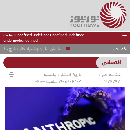
undefined undefined undefined undefined | ساعت
undefined:undefined
خط خبر
سازمان ملل؛ چشم‌انتظار نتایج مذاکرات 
اقتصادی
شناسه خبر :
تاریخ انتشار :
یکشنبه
326793
1405/04/07 ساعت 06:00